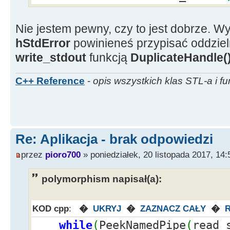
while
(
pos
>
{
Nie jestem pewny, czy to jest dobrze. Wy
Ekra
hStdError
powinieneś przypisać oddziel
>
Add
(
mess.
SubString
(
1, pos
-
1
)
write_stdout
funkcją
DuplicateHandle(
mes
pos
)
;
C++ Reference
-
opis wszystkich klas STL-a i fu
pos
}
if
(
!
mess.
Is
{
Re: Aplikacja - brak odpowiedzi
Ekra
przez
pioro700
» poniedziałek, 20 listopada 2017, 14:
}
}
polymorphism napisał(a):
}
}
KOD cpp
:
�
UKRYJ
�
ZAZNACZ CAŁY
�
CloseHandle
(
pi.
hThread
)
;
while
(
PeekNamedPipe
(
read_