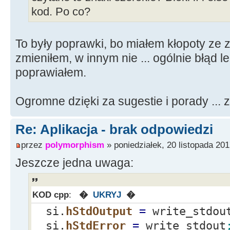
}
kod. Po co?
if
(
!
mess.
Is
{
To były poprawki, bo miałem kłopoty ze
Ekra
zmieniłem, w innym nie ... ogólnie błąd le
>
Add
(
mess
)
;
poprawiałem.
}
Ogromne dzięki za sugestie i porady ... 
bzero
(
buf
)
;
// czy
}
Re: Aplikacja - brak odpowiedzi
}
przez
polymorphism
» poniedziałek, 20 listopada 201
else
{
Jeszcze jedna uwaga:
ReadFile
(
read_stdout,buf,1023
KOD cpp
:
�
UKRYJ
�
mess
=
Stri
si.
hStdOutput
=
write_stdou
pos
=
mess.
si.
hStdError
=
write_stdout