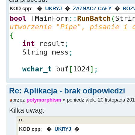
KOD cpp
:
�
UKRYJ
�
ZAZNACZ CAŁY
�
ROZ
bool
TMainForm
::
RunBatch
(
Stri
utworzenie "Pipe", pisanie i 
{
int
result
;
String mess
;
wchar_t
buf
[
1024
]
;
Re: Aplikacja - brak odpowiedzi
STARTUPINFO si
;
przez
polymorphism
» poniedziałek, 20 listopada 201
SECURITY_ATTRIBUTES sa
;
Kilka uwag:
SECURITY_DESCRIPTOR sd
;
//security information dla pi
PROCESS_INFORMATION pi
;
KOD cpp
:
�
UKRYJ
�