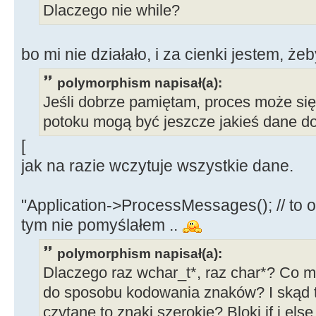
{
Dlaczego nie while?
while
(
bRead
{
bo mi nie działało, i za cienki jestem, ż
ReadFile
(
read_stdout,buf,1023
polymorphism napisał(a):
//"wyłapuję" dane wyjściowe 
Jeśli dobrze pamiętam, proces może się
mess
=
Stri
potoku mogą być jeszcze jakieś dane do
pos
=
mess.
[
while
(
pos
>
jak na razie wczytuje wszystkie dane.
{
Ekra
"Application->ProcessMessages(); // to o
>
Add
(
mess.
SubString
(
1, pos
-
1
)
tym nie pomyślałem ..
dane do Memo
polymorphism napisał(a):
mes
Dlaczego raz wchar_t*, raz char*? Co m
pos
)
;
do sposobu kodowania znaków? I skąd 
pos
czytane to znaki szerokie? Bloki if i els