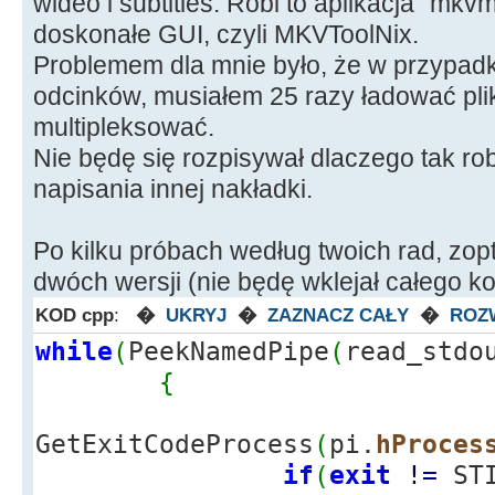
wideo i subtitles. Robi to aplikacja "mkvm
doskonałe GUI, czyli MKVToolNix.
Problemem dla mnie było, że w przypadku 
odcinków, musiałem 25 razy ładować pliki,
multipleksować.
Nie będę się rozpisywał dlaczego tak ro
napisania innej nakładki.
Po kilku próbach według twoich rad, zo
dwóch wersji (nie będę wklejał całego ko
KOD cpp
:
�
UKRYJ
�
ZAZNACZ CAŁY
�
ROZ
while
(
PeekNamedPipe
(
read_stdo
{
GetExitCodeProcess
(
pi.
hProces
if
(
exit
!
=
STI