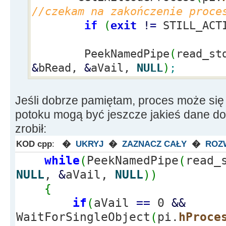
//czekam na zakończenie proce
if
if
(
exit
!
=
STILL_ACT
(
!
CreatePipe
(
&
read_stdout,
&
wr
//pipe dla wyjścia
PeekNamedPipe
(
read_st
{
&
bRead,
&
aVail,
NULL
)
;
ErrorMessage
(
"CreatePipe"
return
false
;
Jeśli dobrze pamiętam, proces może się
}
potoku mogą być jeszcze jakieś dane do
zrobił:
GetStartupInfo
(
&
si
)
;
/
procesu
KOD cpp
:
�
UKRYJ
�
ZAZNACZ CAŁY
�
ROZ
while
(
PeekNamedPipe
(
read_
si.
dwFlags
=
NULL
,
&
aVail,
NULL
)
)
STARTF_USESTDHANDLES
|
STARTF_U
{
si.
wShowWindow
=
SW_HIDE
;
if
(
aVail
==
0
&&
si.
hStdOutput
=
write_stdou
WaitForSingleObject
(
pi.
hProce