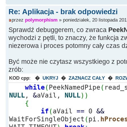
Re: Aplikacja - brak odpowiedzi
przez
polymorphism
» poniedziałek, 20 listopada 201
Sprawdź debuggerem, co zwraca
PeekN
wychodzi z pętli, to znaczy, że funkcja
niezerowa i proces potomny cały czas dz
Być może nie czytasz wszystkiego z poto
zrób:
KOD cpp
:
�
UKRYJ
�
ZAZNACZ CAŁY
�
ROZ
while
(
PeekNamedPipe
(
read_
NULL
,
&
aVail,
NULL
)
)
{
if
(
aVail
==
0
&&
WaitForSingleObject
(
pi.
hProce