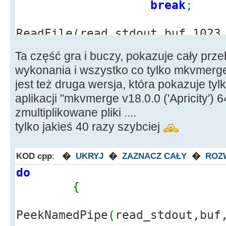
break
;
ReadFile
(
read_stdout,buf,1023
//read the stdout pipe
Ta część gra i buczy, pokazuje cały prze
mess
=
String
wykonania i wszystko co tylko mkvmerge.
pos
=
mess.
Po
jest też druga wersja, która pokazuje tyl
while
(
pos
>
0
aplikacji "mkvmerge v18.0.0 ('Apricity') 
{
zmultiplikowane pliki ....
Ekra
tylko jakieś 40 razy szybciej
>
Add
(
mess.
SubString
(
1, pos
-
1
)
mes
KOD cpp
:
�
UKRYJ
�
ZAZNACZ CAŁY
�
ROZ
pos
)
;
do
pos
{
}
if
(
!
mess.
IsEm
PeekNamedPipe
(
read_stdout,buf
{