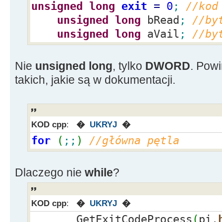
HANDLE write_stdout,read_st
unsigned
long
exit
=
0
;
//kod
handles
unsigned
long
bRead
;
//by
unsigned
long
aVail
;
//by
if
(
IsWinNT
(
)
)
//sec
WINDOWSA (Windows NT)
Nie
unsigned long
, tylko
DWORD
. Pow
{
takich, jakie są w dokumentacji.
InitializeSecurityDescriptor
SetSecurityDescripto
KOD cpp
:
�
UKRYJ
�
NULL
,
false
)
;
for
(
;;
)
//główna pętla
sa.
lpSecurityDescr
}
else
sa.
lpSecurityDescripto
Dlaczego nie
while
?
sa.
nLength
=
sizeof
(
SECURIT
sa.
bInheritHandle
=
true
;
KOD cpp
:
�
UKRYJ
�
dziedziczenie handles
GetExitCodeProcess
(
pi.