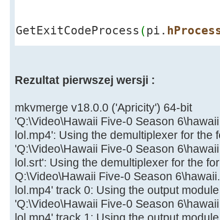
Ekra
}
GetExitCodeProcess
(
pi.
hProces
bzero
(
buf
)
;
ReadFile
(
read_stdout,buf,1023
Application
-
>
Rezultat pierwszej wersji :
mess
=
String
}
pos
=
mess.
Po
mkvmerge v18.0.0 ('Apricity') 64-bit
while
(
pos
>
0
'Q:\Video\Hawaii Five-0 Season 6\hawaii
{
lol.mp4': Using the demultiplexer for the
Ekra
'Q:\Video\Hawaii Five-0 Season 6\hawaii
>
Add
(
mess.
SubString
(
1, pos
-
1
)
lol.srt': Using the demultiplexer for the fo
mes
Q:\Video\Hawaii Five-0 Season 6\hawaii.
pos
)
;
lol.mp4' track 0: Using the output module
pos
'Q:\Video\Hawaii Five-0 Season 6\hawaii
}
lol.mp4' track 1: Using the output module 