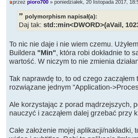
przez
pioro700
» poniedziałek, 20 listopada 2017, 18:
polymorphism napisał(a):
Daj tak:
std::min<DWORD>(aVail, 102
To nic nie daje i nie wiem czemu. Użyłem
Buildera
"Min"
, która robi dokładnie to 
wartość. W niczym to nie zmienia działan
Tak naprawdę to, to od czego zacząłem t
rozwiązane jednym "Application->Proce
Ale korzystając z porad mądrzejszych, 
nauczyć i zacząłem dalej grzebać przy ko
Całe założenie mojej aplikacji/nakładki, 