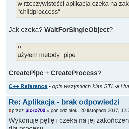
w rzeczywistości aplikacja czeka na zak
"childproccess"
Jak czeka?
WaitForSingleObject
?
użyłem metody "pipe"
CreatePipe
+
CreateProcess
?
C++ Reference
-
opis wszystkich klas STL-a i fu
Re: Aplikacja - brak odpowiedzi
przez
pioro700
» poniedziałek, 20 listopada 2017, 12:
Wykonuje pętlę i czeka na jej zakończeni
dla procesu.