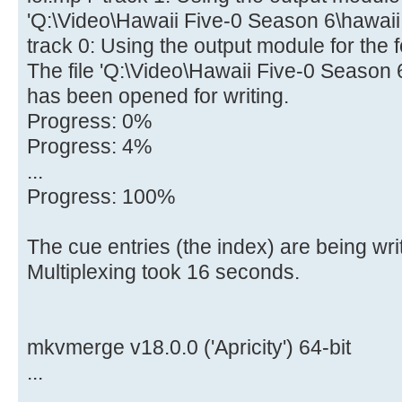
if
(
!
mess.
IsEm
'Q:\Video\Hawaii Five-0 Season 6\hawaii.f
{
track 0: Using the output module for the fo
Ekra
The file 'Q:\Video\Hawaii Five-0 Season
}
has been opened for writing.
Progress: 0%
bzero
(
buf
)
;
Progress: 4%
...
Application
-
>
Progress: 100%
}
while
(
exit
!
=
STILL_
The cue entries (the index) are being writ
CloseHandle
(
pi.
hThread
)
;
Multiplexing took 16 seconds.
CloseHandle
(
pi.
hProcess
)
;
CloseHandle
(
write_stdout
)
;
CloseHandle
(
read_stdout
)
;
mkvmerge v18.0.0 ('Apricity') 64-bit
...
...