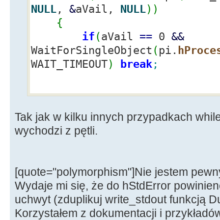
CloseHandle
(
pi.
hProcess
)
;
NULL
,
&
aVail,
NULL
)
)
CloseHandle
(
write_stdout
)
;
{
CloseHandle
(
read_stdout
)
;
if
(
aVail
==
0
&&
return
true
;
WaitForSingleObject
(
pi.
hProce
WAIT_TIMEOUT
)
break
;
}
...
Tak jak w kilku innych przypadkach whil
Application
-
>
ProcessM
wychodzi z pętli.
odblokuje GUI
}
[quote="polymorphism"]Nie jestem pewny,
Wydaje mi się, że do hStdError powinien
uchwyt (zduplikuj write_stdout funkcją D
Korzystałem z dokumentacji i przykładów