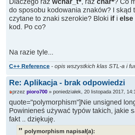
Ekran
-
>
SetFocus
(
)
;
//Memo
Dlaczego raz
wchar_t*
, raz
char*
? Co m
}
do sposobu kodowania znaków? I skąd 
for
(
;;
)
//główna pętla
czytane to znaki szerokie? Bloki
if
i
else
{
kod. Po co?
GetExitCodeProcess
(
pi.
hPr
//czekam na zakończenie proc
if
(
exit
!
=
STILL_ACTIVE
)
Na razie tyle...
break
;
C++ Reference
-
opis wszystkich klas STL-a i fu
PeekNamedPipe
(
read_stdout,buf
Re: Aplikacja - brak odpowiedzi
//check to see if the
przez
pioro700
» poniedziałek, 20 listopada 2017, 14:
read from stdout
quote="polymorphism"]Nie unsigned lon
if
(
bRead
!
=
0
)
Powinieneś używać typów takich, jakie s
{
fakt .. dziękuję.
bzero
(
buf
)
;
if
(
aVail
>
1023
)
polymorphism napisał(a):