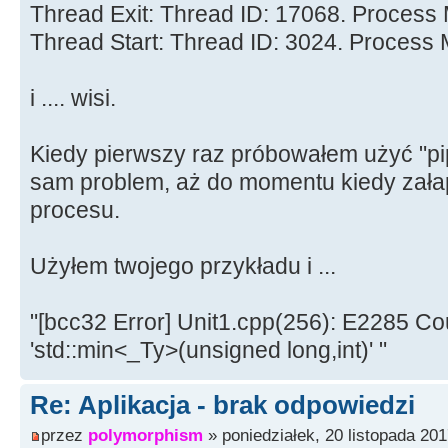
Thread Exit: Thread ID: 17068. Process
Thread Start: Thread ID: 3024. Process
i .... wisi.
Kiedy pierwszy raz próbowałem użyć "pi
sam problem, aż do momentu kiedy zała
procesu.
Użyłem twojego przykładu i ...
"[bcc32 Error] Unit1.cpp(256): E2285 Cou
'std::min<_Ty>(unsigned long,int)' "
Re: Aplikacja - brak odpowiedzi
przez
polymorphism
» poniedziałek, 20 listopada 201