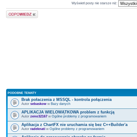
Wyświetl posty nie starsze niż:
Odpowiedz
PODOBNE TEMATY
Brak połaczenia z MSSQL - kontrola połączenia
Autor
sebaskow
w
Bazy danych
APLIKACJA WIELOWĄTKOWA problem z funkcją
Autor
zeno32167
w
Ogólne problemy z programowaniem
Aplikacja z ChartFX nie uruchamia się bez C++Builder'a
Autor
radeknati
w
Ogólne problemy z programowaniem