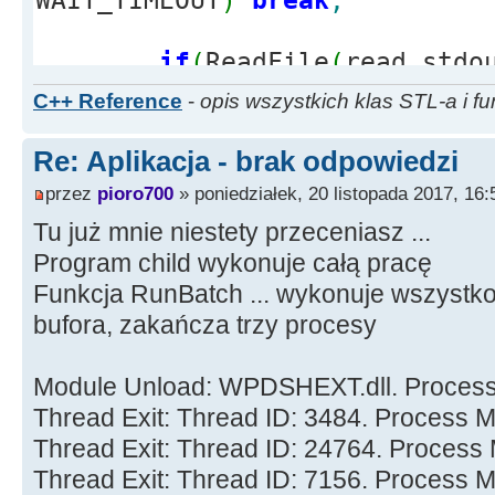
WAIT_TIMEOUT
)
break
;
if
(
ReadFile
(
read_stdo
std
::
min
(
aVail, 1023
)
,
&
bRea
C++ Reference
-
opis wszystkich klas STL-a i fu
break
;
Re: Aplikacja - brak odpowiedzi
/* tu przetwarzasz to
przez
pioro700
» poniedziałek, 20 listopada 2017, 16:
Tu już mnie niestety przeceniasz ...
Application
-
>
ProcessM
Program child wykonuje całą pracę
}
Funkcja RunBatch ... wykonuje wszystko
bufora, zakańcza trzy procesy
Module Unload: WPDSHEXT.dll. Process
Thread Exit: Thread ID: 3484. Process 
Thread Exit: Thread ID: 24764. Process
Thread Exit: Thread ID: 7156. Process 