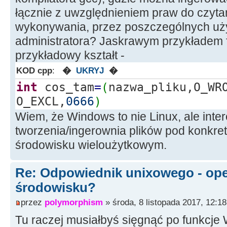
łącznie z uwzględnieniem praw do czytan
wykonywania, przez poszczególnych uż
administratora? Jaskrawym przykładem 
przykładowy kształt -
KOD cpp
:
�
UKRYJ
�
int
cos_tam
=
(
nazwa_pliku,O_W
O_EXCL,
0666
)
Wiem, że Windows to nie Linux, ale inte
tworzenia/ingerownia plików pod konkre
środowisku wieloużytkowym.
Re: Odpowiednik unixowego - open
środowisku?
przez
polymorphism
» środa, 8 listopada 2017, 12:18
Tu raczej musiałbyś sięgnąć po funkcje