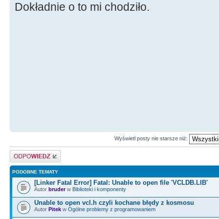
Dokładnie o to mi chodziło.
Wyświetl posty nie starsze niż:
Odpowiedz
PODOBNE TEMATY
[Linker Fatal Error] Fatal: Unable to open file 'VCLDB.LIB'
Autor
bruder
w
Biblioteki i komponenty
Unable to open vcl.h czyli kochane błędy z kosmosu
Autor
Pitek
w
Ogólne problemy z programowaniem