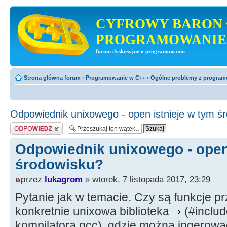
CYFROWY BARON 
PROGRAMOWANIE
forum dyskusyjne o programowaniu
Strona główna forum
‹
Programowanie w C++
‹
Ogólne problemy z progra
Odpowiednik unixowego - open istnieje w tym ś
Odpowiedz
Odpowiednik unixowego - open 
środowisku?
przez
lukagrom
» wtorek, 7 listopada 2017, 23:29
Pytanie jak w temacie. Czy są funkcje p
konkretnie unixowa biblioteka
(#includ
kompilatora gcc), gdzie można ingerowa