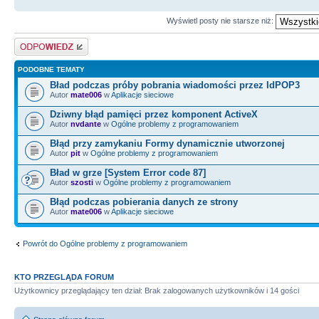
Wyświetl posty nie starsze niż:
Odpowiedz
PODOBNE TEMATY
Bład podczas próby pobrania wiadomości przez IdPOP3
Autor
mate006
w
Aplikacje sieciowe
Dziwny błąd pamięci przez komponent ActiveX
Autor
nvdante
w
Ogólne problemy z programowaniem
Błąd przy zamykaniu Formy dynamicznie utworzonej
Autor
pit
w
Ogólne problemy z programowaniem
Bład w grze [System Error code 87]
Autor
szosti
w
Ogólne problemy z programowaniem
Błąd podczas pobierania danych ze strony
Autor
mate006
w
Aplikacje sieciowe
Powrót do Ogólne problemy z programowaniem
KTO PRZEGLĄDA FORUM
Użytkownicy przeglądający ten dział: Brak zalogowanych użytkowników i 14 gości