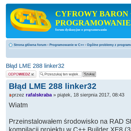
CYFROWY BARON 
PROGRAMOWANIE
forum dyskusyjne o programowaniu
Strona główna forum
‹
Programowanie w C++
‹
Ogólne problemy z progra
Błąd LME 288 linker32
Odpowiedz
Błąd LME 288 linker32
przez
rafalskraba
» piątek, 18 sierpnia 2017, 08:43
Wiatm
Przeinstalowałem środowisko na RAD St
kompilacji projektu w C++ Builder XE8 (3