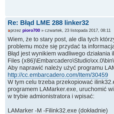
Re: Błąd LME 288 linker32
przez
pioro700
» czwartek, 23 listopada 2017, 08:11
Wiem, że to stary post, ale dla tych któr
problemu może się przydać ta informacj
Błąd jest wynikiem wadliwego działania 
Files (x86)\Embarcadero\Studio\xx.0\bin\
Aby naprawić należy użyć programu LA
http://cc.embarcadero.com/Item/30459
W tym celu trzeba przekopiować ilink32.
programem LAMarker.exe, uruchomić wi
w trybie admionistratora i wpisać:
LAMarker -M -Filink32.exe (dokładnie)