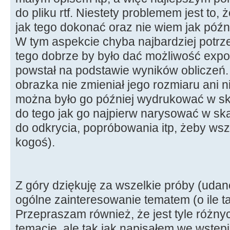
do pliku rtf. Niestety problemem jest to,
jak tego dokonać oraz nie wiem jak późnie
W tym aspekcie chyba najbardziej potr
tego dobrze by było dać możliwość expor
powstał na podstawie wyników obliczeń.
obrazka nie zmieniał jego rozmiaru ani ni
można było go później wydrukować w skal
do tego jak go najpierw narysować w ska
do odkrycia, popróbowania itp, żeby wsz
kogoś).
Z góry dziękuję za wszelkie próby (udan
ogólne zainteresowanie tematem (o ile t
Przepraszam również, że jest tyle różn
temacie, ale tak jak napisałem we wstępi