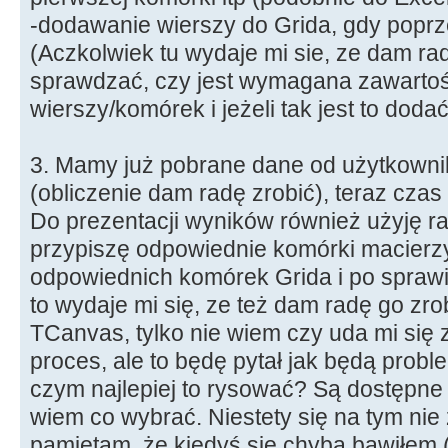
-dodawanie wierszy do Grida, gdy poprz
(Aczkolwiek tu wydaje mi sie, ze dam r
sprawdzać, czy jest wymagana zawarto
wierszy/komórek i jeżeli tak jest to doda
3. Mamy już pobrane dane od użytkownik
(obliczenie dam radę zrobić), teraz cza
Do prezentacji wyników również użyję rac
przypiszę odpowiednie komórki macierz
odpowiednich komórek Grida i po sprawi
to wydaje mi się, ze też dam radę go zro
TCanvas, tylko nie wiem czy uda mi się
proces, ale to będę pytał jak będą probl
czym najlepiej to rysować? Są dostępne 
wiem co wybrać. Niestety się na tym nie
pamiętam, że kiedyś sie chyba bawiłem 