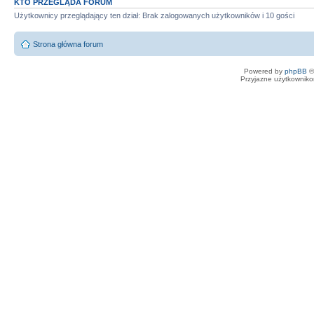
KTO PRZEGLĄDA FORUM
Użytkownicy przeglądający ten dział: Brak zalogowanych użytkowników i 10 gości
Strona główna forum
Powered by
phpBB
©
Przyjazne użytkowniko