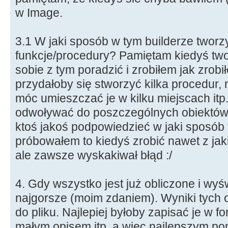
w Image.
3.1 W jaki sposób w tym builderze tworz
funkcje/procedury? Pamiętam kiedyś tw
sobie z tym poradzić i zrobiłem jak zro
przydałoby się stworzyć kilka procedur, 
móc umieszczać je w kilku miejscach itp
odwoływać do poszczególnych obiektów 
ktoś jakoś podpowiedzieć w jaki sposób 
próbowałem to kiedyś zrobić nawet z jak
ale zawsze wyskakiwał błąd :/
4. Gdy wszystko jest już obliczone i wyś
najgorsze (moim zdaniem). Wyniki tych 
do pliku. Najlepiej byłoby zapisać je w f
małym opisem itp, a więc najlepszym po