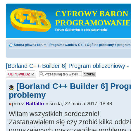
CYFROWY BARON 
PROGRAMOWANIE
forum dyskusyjne o programowaniu
Strona główna forum
‹
Programowanie w C++
‹
Ogólne problemy z progra
[Borland C++ Builder 6] Program obliczeniowy -
Odpowiedz
[Borland C++ Builder 6] Prog
problemy
przez
Raffallo
» środa, 22 marca 2017, 18:48
Witam wszystkich serdecznie!
Zastanawiałem się czy zrobić kilka odd
poruszających poszczególne problemy, 