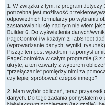
1. W związku z tym, iż program dotyczy 
potrzebna jest możliwość przekierowyw
odpowiednich formularzy po wybraniu obl
zastanawianiu się nad tym nie wiem jak
Builder 6. Do wyświetlenia danych/wyni
PageControl i w każdym z TabSheet dać
(wprowadzanie danych, wyniki, rysunek)
Pisząc ten post wpadłem na pomysł umi
PageControlów w całym programie (3 z o
ukryte, a ten czwarty z wyborem obliczeń 
"przełączanie" pomiędzy nimi za pomocą 
czy lepiej spróbować czegoś innego?
2. Mam wybór obliczeń, teraz przyszed
danych. Do tego zadania pomyślałem o u
Największym problemem (tak myślę), bę