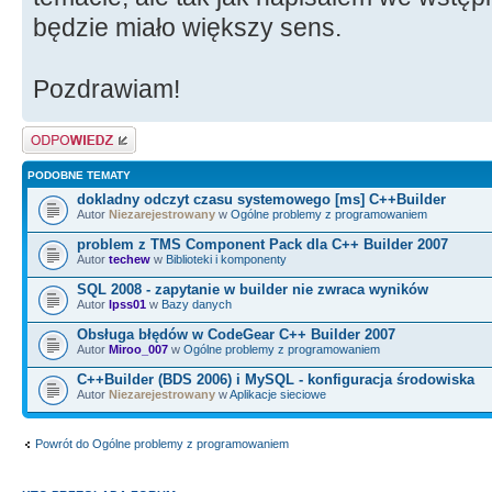
będzie miało większy sens.
Pozdrawiam!
Odpowiedz
PODOBNE TEMATY
dokladny odczyt czasu systemowego [ms] C++Builder
Autor
Niezarejestrowany
w
Ogólne problemy z programowaniem
problem z TMS Component Pack dla C++ Builder 2007
Autor
techew
w
Biblioteki i komponenty
SQL 2008 - zapytanie w builder nie zwraca wyników
Autor
lpss01
w
Bazy danych
Obsługa błędów w CodeGear C++ Builder 2007
Autor
Miroo_007
w
Ogólne problemy z programowaniem
C++Builder (BDS 2006) i MySQL - konfiguracja środowiska
Autor
Niezarejestrowany
w
Aplikacje sieciowe
Powrót do Ogólne problemy z programowaniem