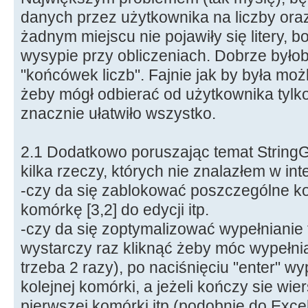
danych przez użytkownika na liczby ora
żadnym miejscu nie pojawiły się litery, b
wysypie przy obliczeniach. Dobrze było
"końcówek liczb". Fajnie jak by była mo
żeby mógł odbierać od użytkownika tylko
znacznie ułatwiło wszystko.
2.1 Dodatkowo poruszając temat StringG
kilka rzeczy, których nie znalazłem w int
-czy da się zablokować poszczególne k
komórkę [3,2] do edycji itp.
-czy da się zoptymalizować wypełnianie 
wystarczy raz kliknąć żeby móc wypełni
trzeba 2 razy), po naciśnięciu "enter" w
kolejnej komórki, a jeżeli kończy sie wie
pierwszej komórki itp (podobnie do Exce