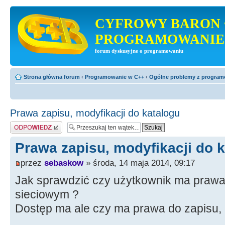
CYFROWY BARON 
PROGRAMOWANIE
forum dyskusyjne o programowaniu
Strona główna forum
‹
Programowanie w C++
‹
Ogólne problemy z progra
Prawa zapisu, modyfikacji do katalogu
Odpowiedz
Prawa zapisu, modyfikacji do 
przez
sebaskow
» środa, 14 maja 2014, 09:17
Jak sprawdzić czy użytkownik ma prawa
sieciowym ?
Dostęp ma ale czy ma prawa do zapisu, mo