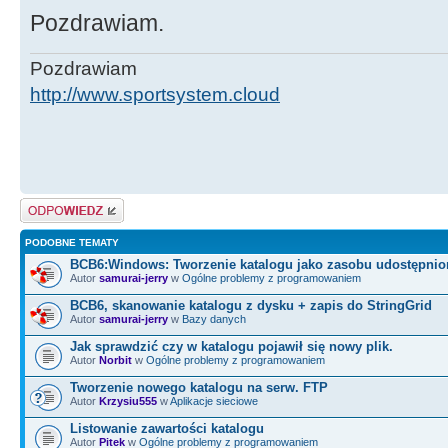
Pozdrawiam.
Pozdrawiam
http://www.sportsystem.cloud
Odpowiedz
PODOBNE TEMATY
BCB6:Windows: Tworzenie katalogu jako zasobu udostępni
Autor
samurai-jerry
w
Ogólne problemy z programowaniem
BCB6, skanowanie katalogu z dysku + zapis do StringGrid
Autor
samurai-jerry
w
Bazy danych
Jak sprawdzić czy w katalogu pojawił się nowy plik.
Autor
Norbit
w
Ogólne problemy z programowaniem
Tworzenie nowego katalogu na serw. FTP
Autor
Krzysiu555
w
Aplikacje sieciowe
Listowanie zawartości katalogu
Autor
Pitek
w
Ogólne problemy z programowaniem