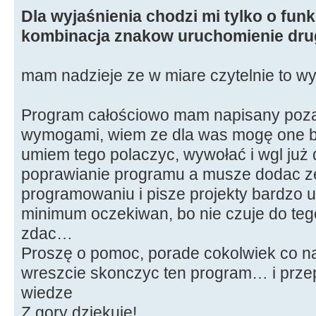
Dla wyjaśnienia chodzi mi tylko o funk
kombinacja znakow uruchomienie drugi
mam nadzieje ze w miare czytelnie to w
Program całościowo mam napisany poza
wymogami, wiem ze dla was mogę one być
umiem tego polaczyc, wywołać i wgl już 
poprawianie programu a musze dodac ze
programowaniu i pisze projekty bardzo u
minimum oczekiwan, bo nie czuje do tego
zdac…
Proszę o pomoc, porade cokolwiek co na
wreszcie skonczyc ten program… i prze
wiedze
Z gory dziekuje!