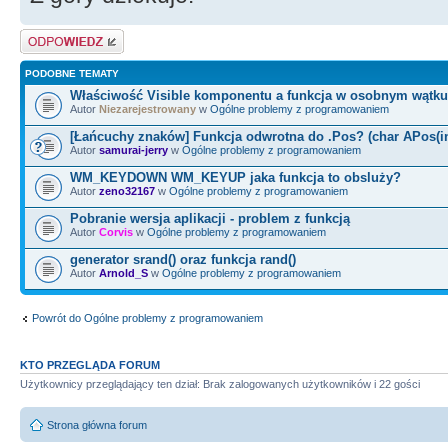
Odpowiedz
PODOBNE TEMATY
Właściwość Visible komponentu a funkcja w osobnym wątku
Autor
Niezarejestrowany
w
Ogólne problemy z programowaniem
[Łańcuchy znaków] Funkcja odwrotna do .Pos? (char APos(in
Autor
samurai-jerry
w
Ogólne problemy z programowaniem
WM_KEYDOWN WM_KEYUP jaka funkcja to obsluży?
Autor
zeno32167
w
Ogólne problemy z programowaniem
Pobranie wersja aplikacji - problem z funkcją
Autor
Corvis
w
Ogólne problemy z programowaniem
generator srand() oraz funkcja rand()
Autor
Arnold_S
w
Ogólne problemy z programowaniem
Powrót do Ogólne problemy z programowaniem
KTO PRZEGLĄDA FORUM
Użytkownicy przeglądający ten dział: Brak zalogowanych użytkowników i 22 gości
Strona główna forum