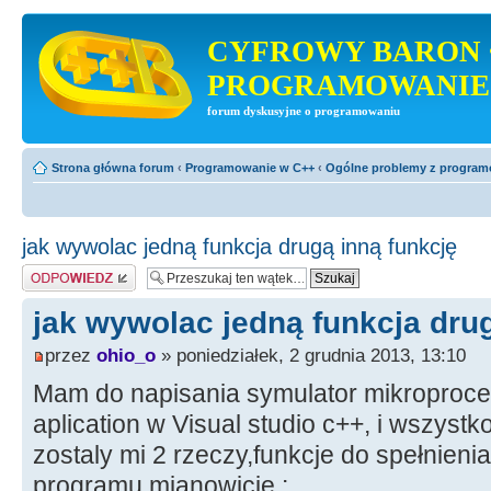
CYFROWY BARON 
PROGRAMOWANIE
forum dyskusyjne o programowaniu
Strona główna forum
‹
Programowanie w C++
‹
Ogólne problemy z progra
jak wywolac jedną funkcja drugą inną funkcję
Odpowiedz
jak wywolac jedną funkcja drug
przez
ohio_o
» poniedziałek, 2 grudnia 2013, 13:10
Mam do napisania symulator mikroproces
aplication w Visual studio c++, i wszystko
zostaly mi 2 rzeczy,funkcje do spełnien
programu mianowicie :