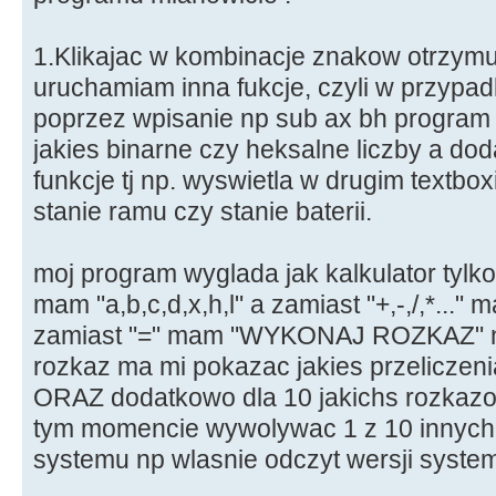
1.Klikajac w kombinacje znakow otrzymu
uruchamiam inna fukcje, czyli w przyp
poprzez wpisanie np sub ax bh program
jakies binarne czy heksalne liczby a d
funkcje tj np. wyswietla w drugim textbo
stanie ramu czy stanie baterii.
moj program wyglada jak kalkulator tylko z
mam "a,b,c,d,x,h,l" a zamiast "+,-,/,*..
zamiast "=" mam "WYKONAJ ROZKAZ" n
rozkaz ma mi pokazac jakies przeliczeni
ORAZ dodatkowo dla 10 jakichs rozkaz
tym momencie wywolywac 1 z 10 innych 
systemu np wlasnie odczyt wersji system