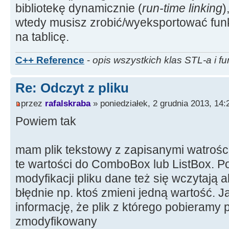
bibliotekę dynamicznie (
run-time linking
)
wtedy musisz zrobić/wyeksportować funk
na tablicę.
C++ Reference
-
opis wszystkich klas STL-a i fu
Re: Odczyt z pliku
przez
rafalskraba
» poniedziałek, 2 grudnia 2013, 14:
Powiem tak
mam plik tekstowy z zapisanymi watrośc
te wartości do ComboBox lub ListBox. 
modyfikacji pliku dane też się wczytają
błędnie np. ktoś zmieni jedną wartość. 
informację, że plik z którego pobieramy
zmodyfikowany