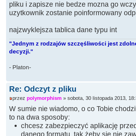
pliku i zapisze nie bedze mozna go wcz
uzytkownik zostanie poinformowany od
najzwyklejsza tablica dane typu int
"Jednym z rodzajów szczęśliwości jest zdo
decyzji."
- Platon-
Re: Odczyt z pliku
przez
polymorphism
» sobota, 30 listopada 2013, 18
W sumie nie wiadomo, o co Tobie chodz
to na dwa sposoby:
chcesz zabezpieczyć aplikację prze
danego formatu, tak żeby się nie za