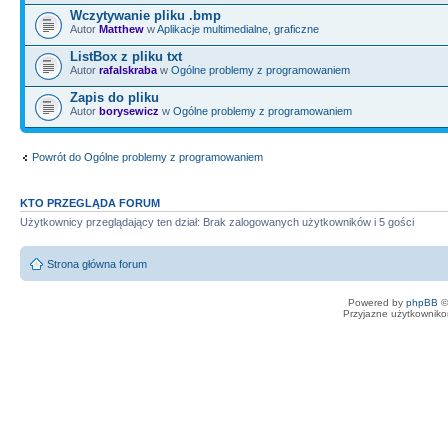
Wczytywanie pliku .bmp
Autor
Matthew
w
Aplikacje multimedialne, graficzne
ListBox z pliku txt
Autor
rafalskraba
w
Ogólne problemy z programowaniem
Zapis do pliku
Autor
borysewicz
w
Ogólne problemy z programowaniem
Powrót do Ogólne problemy z programowaniem
KTO PRZEGLĄDA FORUM
Użytkownicy przeglądający ten dział: Brak zalogowanych użytkowników i 5 gości
Strona główna forum
Powered by
phpBB
©
Przyjazne użytkowniko