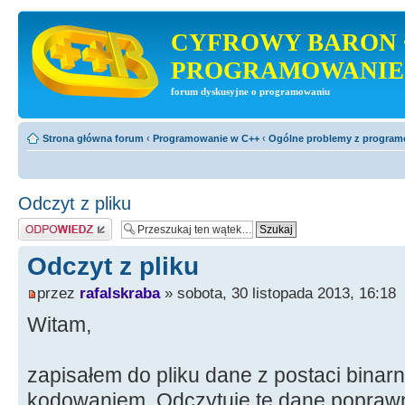
CYFROWY BARON 
PROGRAMOWANIE
forum dyskusyjne o programowaniu
Strona główna forum
‹
Programowanie w C++
‹
Ogólne problemy z progra
Odczyt z pliku
Odpowiedz
Odczyt z pliku
przez
rafalskraba
» sobota, 30 listopada 2013, 16:18
Witam,
zapisałem do pliku dane z postaci binar
kodowaniem. Odczytuję te dane popraw