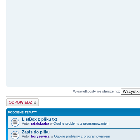
Wyświetl posty nie starsze niż:
Odpowiedz
PODOBNE TEMATY
ListBox z pliku txt
Autor
rafalskraba
w
Ogólne problemy z programowaniem
Zapis do pliku
Autor
borysewicz
w
Ogólne problemy z programowaniem