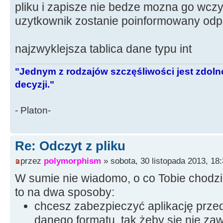
pliku i zapisze nie bedze mozna go wcz
uzytkownik zostanie poinformowany od
najzwyklejsza tablica dane typu int
"Jednym z rodzajów szczęśliwości jest zdo
decyzji."
- Platon-
Re: Odczyt z pliku
przez
polymorphism
» sobota, 30 listopada 2013, 18
W sumie nie wiadomo, o co Tobie chodz
to na dwa sposoby:
chcesz zabezpieczyć aplikację prze
danego formatu, tak żeby się nie za