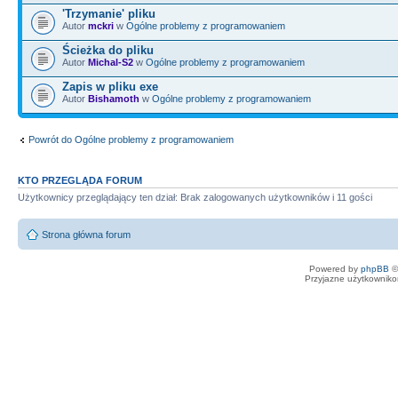
'Trzymanie' pliku
Autor
mckri
w
Ogólne problemy z programowaniem
Ścieżka do pliku
Autor
Michal-S2
w
Ogólne problemy z programowaniem
Zapis w pliku exe
Autor
Bishamoth
w
Ogólne problemy z programowaniem
Powrót do Ogólne problemy z programowaniem
KTO PRZEGLĄDA FORUM
Użytkownicy przeglądający ten dział: Brak zalogowanych użytkowników i 11 gości
Strona główna forum
Powered by
phpBB
©
Przyjazne użytkowniko