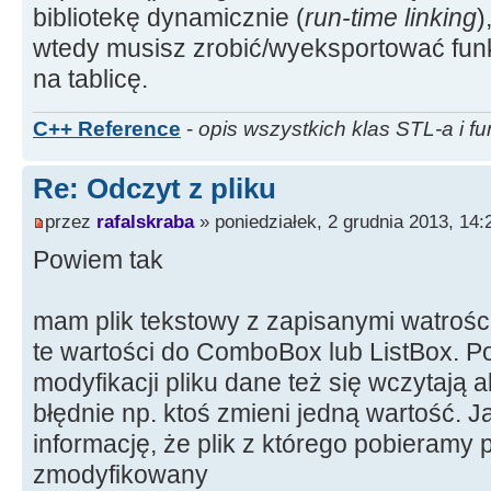
bibliotekę dynamicznie (
run-time linking
)
wtedy musisz zrobić/wyeksportować funk
na tablicę.
C++ Reference
-
opis wszystkich klas STL-a i fu
Re: Odczyt z pliku
przez
rafalskraba
» poniedziałek, 2 grudnia 2013, 14:
Powiem tak
mam plik tekstowy z zapisanymi watrośc
te wartości do ComboBox lub ListBox. 
modyfikacji pliku dane też się wczytają
błędnie np. ktoś zmieni jedną wartość. 
informację, że plik z którego pobieramy
zmodyfikowany