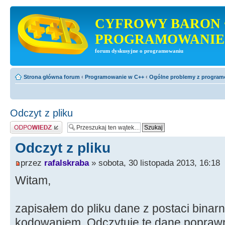
CYFROWY BARON 
PROGRAMOWANIE
forum dyskusyjne o programowaniu
Strona główna forum
‹
Programowanie w C++
‹
Ogólne problemy z progra
Odczyt z pliku
Odpowiedz
Odczyt z pliku
przez
rafalskraba
» sobota, 30 listopada 2013, 16:18
Witam,
zapisałem do pliku dane z postaci binar
kodowaniem. Odczytuję te dane popraw