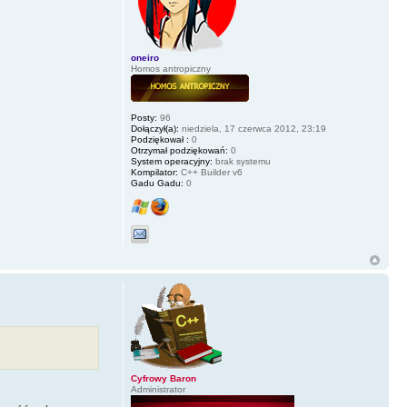
oneiro
Homos antropiczny
Posty:
96
Dołączył(a):
niedziela, 17 czerwca 2012, 23:19
Podziękował :
0
Otrzymał podziękowań:
0
System operacyjny:
brak systemu
Kompilator:
C++ Builder v6
Gadu Gadu:
0
Cyfrowy Baron
Administrator