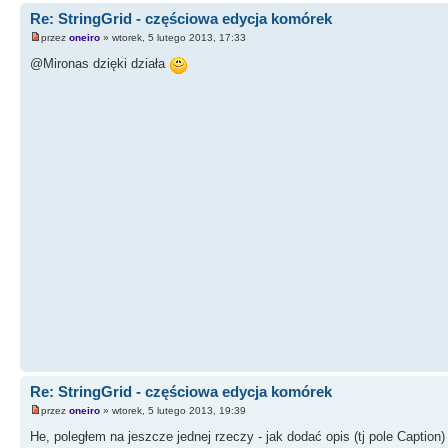
Re: StringGrid - częściowa edycja komórek
przez
oneiro
» wtorek, 5 lutego 2013, 17:33
@Mironas dzięki działa
Re: StringGrid - częściowa edycja komórek
przez
oneiro
» wtorek, 5 lutego 2013, 19:39
He, poległem na jeszcze jednej rzeczy - jak dodać opis (tj pole Capti