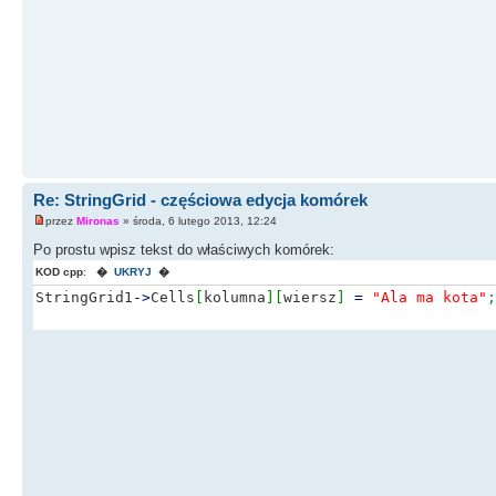
Re: StringGrid - częściowa edycja komórek
przez
Mironas
» środa, 6 lutego 2013, 12:24
Po prostu wpisz tekst do właściwych komórek:
KOD cpp
:
�
UKRYJ
�
StringGrid1
-
>
Cells
[
kolumna
]
[
wiersz
]
=
"Ala ma kota"
;