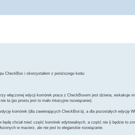
typu CheckBox i skorzystałem z poniższego kodu:
Przy włączonej edycji komórek praca z CheckBoxem jest dziwna, wskakuje mi 
e ta (po prostu jest to mało intuicyjne rozwiązanie).
edycję komórek (dla zawierających CheckBox'a), a dla pozostałych edycję 
będę chciał mieć część komórek edytowalnych, a część nie (i będzie to zmi
żonych w macierz, ale nie jest to eleganckie rozwiązanie.