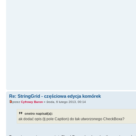
Re: StringGrid - częściowa edycja komórek
przez
Cyfrowy Baron
» środa, 6 lutego 2013, 00:14
oneiro napisał(a):
ak dodać opis (tj pole Caption) do tak utworzonego CheckBoxa?