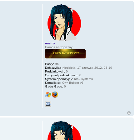
oneiro
Homos antropiczny
Posty:
96
Dołączył(a):
niedziela, 17 czerwca 2012, 23:19
Podziękował :
0
Otrzymał podziękowań:
0
System operacyjny:
brak systemu
Kompilator:
C++ Builder v6
Gadu Gadu:
0