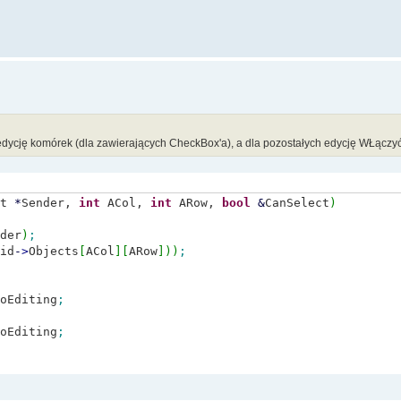
edycję komórek (dla zawierających CheckBox'a), a dla pozostałych edycję WŁączy
ct
*
Sender,
int
ACol,
int
ARow,
bool
&
CanSelect
)
der
)
;
id
-
>
Objects
[
ACol
]
[
ARow
]
)
)
;
oEditing
;
oEditing
;