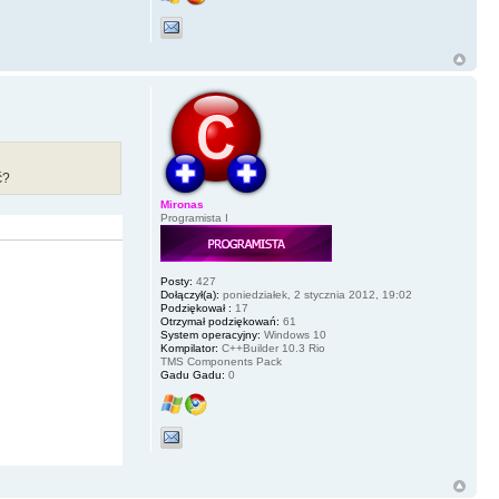
ć?
Mironas
Programista I
Posty:
427
Dołączył(a):
poniedziałek, 2 stycznia 2012, 19:02
Podziękował :
17
Otrzymał podziękowań:
61
System operacyjny:
Windows 10
Kompilator:
C++Builder 10.3 Rio
TMS Components Pack
Gadu Gadu:
0