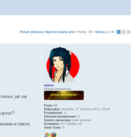
Pokaż pierwszy nieprzeczytany post
• Posty: 35 •
Strona
1
z
3
•
1
2
3
oneiro
Homos antropiczny
kursor, jak się
Posty:
96
Dołączył(a):
niedziela, 17 czerwca 2012, 23:19
WŁączyć?
Podziękował :
0
Otrzymał podziękowań:
0
System operacyjny:
brak systemu
eniane w trakcie
Kompilator:
C++ Builder v6
Gadu Gadu:
0