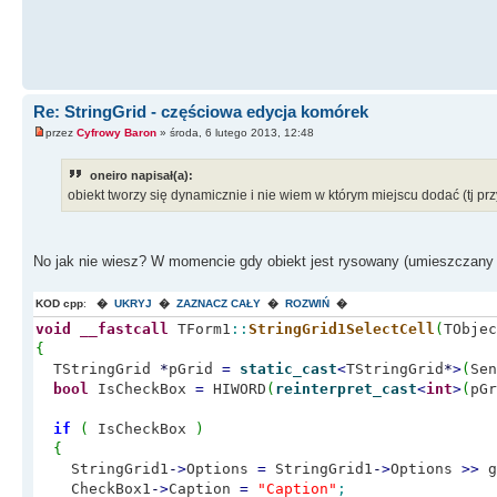
Re: StringGrid - częściowa edycja komórek
przez
Cyfrowy Baron
» środa, 6 lutego 2013, 12:48
oneiro napisał(a):
obiekt tworzy się dynamicznie i nie wiem w którym miejscu dodać (tj pr
No jak nie wiesz? W momencie gdy obiekt jest rysowany (umieszczany 
KOD cpp
:
�
UKRYJ
�
ZAZNACZ CAŁY
�
ROZWIŃ
�
void
__fastcall
TForm1
::
StringGrid1SelectCell
(
TObje
{
TStringGrid
*
pGrid
=
static_cast
<
TStringGrid
*
>
(
Sen
bool
IsCheckBox
=
HIWORD
(
reinterpret_cast
<
int
>
(
pGr
if
(
IsCheckBox
)
{
StringGrid1
-
>
Options
=
StringGrid1
-
>
Options
>>
g
CheckBox1
-
>
Caption
=
"Caption"
;