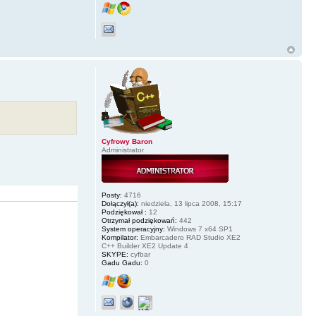
Cyfrowy Baron
Administrator
Posty:
4716
Dołączył(a):
niedziela, 13 lipca 2008, 15:17
Podziękował :
12
Otrzymał podziękowań:
442
System operacyjny:
Windows 7 x64 SP1
Kompilator:
Embarcadero RAD Studio XE2
C++ Builder XE2 Update 4
SKYPE:
cyfbar
Gadu Gadu:
0