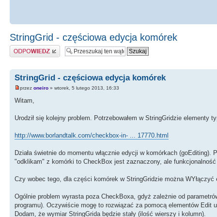
StringGrid - częściowa edycja komórek
Odpowiedz
StringGrid - częściowa edycja komórek
przez
oneiro
» wtorek, 5 lutego 2013, 16:33
Witam,
Urodził się kolejny problem. Potrzebowałem w StringGridzie elementy 
http://www.borlandtalk.com/checkbox-in- ... 17770.html
Działa świetnie do momentu włącznie edycji w komórkach (goEditing). 
"odklikam" z komórki to CheckBox jest zaznaczony, ale funkcjonalność ni
Czy wobec tego, dla części komórek w StringGridzie można WYłączyć 
Ogólnie problem wyrasta poza CheckBoxa, gdyż zależnie od parametrów 
programu). Oczywiście mogę to rozwiązać za pomocą elementów Edit uło
Dodam, że wymiar StringGrida będzie stały (ilość wierszy i kolumn).