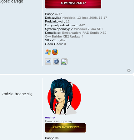
ługość całego
Posty:
4716
Dołączył(a):
niedziela, 13 lipca 2008, 15:17
Podziękował :
12
Otrzymał podziękowań:
442
System operacyjny:
Windows 7 x64 SP1
Kompilator:
Embarcadero RAD Studio XE2
C++ Builder XE2 Update 4
SKYPE:
cyfbar
Gadu Gadu:
0
 kodzie trochę się
oneiro
Homos antropiczny
Posty:
96