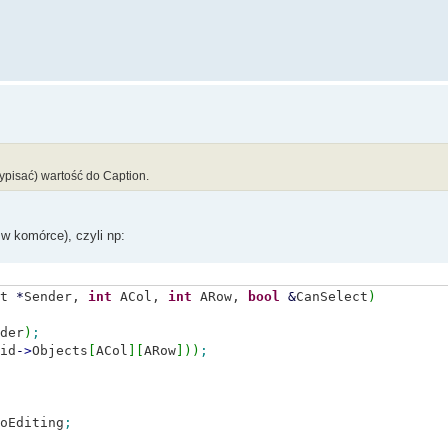
zypisać) wartość do Caption.
w komórce), czyli np:
ct
*
Sender,
int
ACol,
int
ARow,
bool
&
CanSelect
)
der
)
;
id
-
>
Objects
[
ACol
]
[
ARow
]
)
)
;
oEditing
;