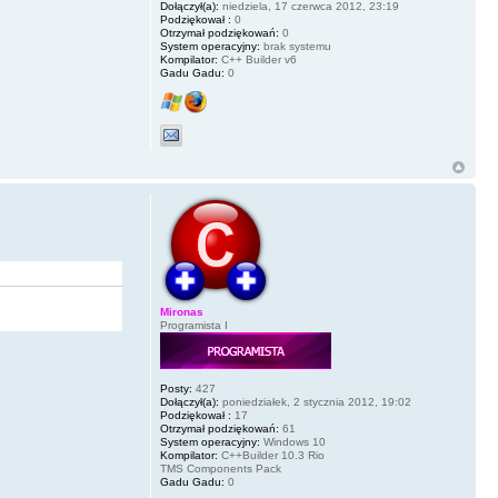
Dołączył(a):
niedziela, 17 czerwca 2012, 23:19
Podziękował :
0
Otrzymał podziękowań:
0
System operacyjny:
brak systemu
Kompilator:
C++ Builder v6
Gadu Gadu:
0
Mironas
Programista I
Posty:
427
Dołączył(a):
poniedziałek, 2 stycznia 2012, 19:02
Podziękował :
17
Otrzymał podziękowań:
61
System operacyjny:
Windows 10
Kompilator:
C++Builder 10.3 Rio
TMS Components Pack
Gadu Gadu:
0