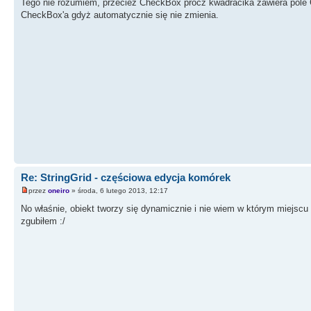
Tego nie rozumiem, przecież CheckBox prócz kwadracika zawiera pole C
CheckBox'a gdyż automatycznie się nie zmienia.
Re: StringGrid - częściowa edycja komórek
przez
oneiro
» środa, 6 lutego 2013, 12:17
No właśnie, obiekt tworzy się dynamicznie i nie wiem w którym miejscu 
zgubiłem :/