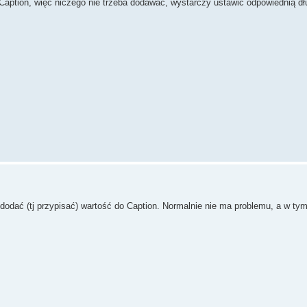
aption, więc niczego nie trzeba dodawać, wystarczy ustawić odpowiednią d
dodać (tj przypisać) wartość do Caption. Normalnie nie ma problemu, a w tym