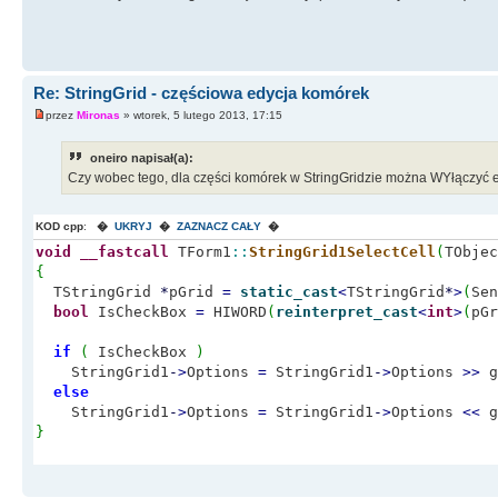
Re: StringGrid - częściowa edycja komórek
przez
Mironas
» wtorek, 5 lutego 2013, 17:15
oneiro napisał(a):
Czy wobec tego, dla części komórek w StringGridzie można WYłączyć 
KOD cpp
:
�
UKRYJ
�
ZAZNACZ CAŁY
�
void
__fastcall
TForm1
::
StringGrid1SelectCell
(
TObje
{
TStringGrid
*
pGrid
=
static_cast
<
TStringGrid
*
>
(
Sen
bool
IsCheckBox
=
HIWORD
(
reinterpret_cast
<
int
>
(
pGr
if
(
IsCheckBox
)
StringGrid1
-
>
Options
=
StringGrid1
-
>
Options
>>
g
else
StringGrid1
-
>
Options
=
StringGrid1
-
>
Options
<<
g
}