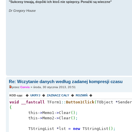
"Sukcesy trwają, dopóki ich ktoś nie spieprzy. Porażki są wieczne"
Dr Gregory House
Re: Wczytanie danych według zadanej kompresji czasu
przez
Corvis
» środa, 30 stycznia 2013, 20:51
KOD cpp
:
�
UKRYJ
�
ZAZNACZ CAŁY
�
ROZWIŃ
�
void
__fastcall
TForm1
::
Button1Click
(
TObject
*
Sender
{
this
-
>
Memo1
-
>
Clear
(
)
;
this
-
>
Memo2
-
>
Clear
(
)
;
TStringList
*
lst
=
new
TStringList
(
)
;