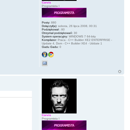
Corvis
Programista I
Posty:
880
Dołączył(a):
sobota, 26 lipca 2008, 00:31
Podziękował :
80
Otrzymał podziękowań:
30
System operacyjny:
WINDOWS 7 64-bity
Kompilator:
Praca - C++ Builder XE2 ENTERPRISE -
Update 4, Dom - C++ Builder XE4 - Uddate 1
Gadu Gadu:
0
Corvis
Programista I