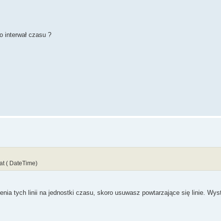
imeDef
(
lst
-
>
Strings
[
i
]
,biezacaData
)
;
// Bieżący rekord
 interwał czasu ?
a
;
zasuKompresji
;
0
)
{
at ( DateTime)
ji
=
24
;
nia tych linii na jednostki czasu, skoro usuwasz powtarzające się linie. Wy
Kompresji
;