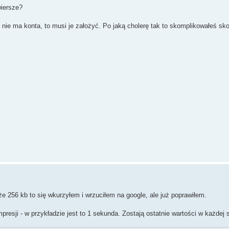
wiersze?
oś nie ma konta, to musi je założyć. Po jaką cholerę tak to skomplikowałeś s
 256 kb to się wkurzyłem i wrzuciłem na google, ale już poprawiłem.
resji - w przykładzie jest to 1 sekunda. Zostają ostatnie wartości w każdej