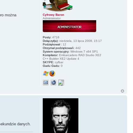
koro można
Cyfrowy Baron
Administrator
Posty:
4716
Dołączył(a):
niedziela, 13 lipca 2008, 15:17
Podziękował :
12
Otrzymał podziękowań:
442
System operacyjny:
Windows 7 x64 SP1
Kompilator:
Embarcadero RAD Studio XE2
C++ Builder XE2 Update 4
SKYPE:
cyfbar
Gadu Gadu:
0
 sekundzie danych.