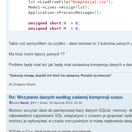
lst
-
>
LoadFromFile
(
"Kompresja2.csv"
)
;
Memo1
-
>
Lines
-
>
Assign
(
lst
)
;
Application
-
>
ProcessMessages
(
)
;
unsigned
short
H
=
0
;
unsigned
short
M
=
0
;
unsigned
short
S
=
0
;
unsigned
short
MS
=
0
;
Takie coś wymyśliłem na szybko - dane testowe to 1 kulumna samych d
int
LastM
=
-
1
;
Ma ktoś może lepszy pomysł ??
TDateTime poprzedniaData
;
Problem będę miał też jak będę miał ustawioną kompresję danych a da
TDateTime biezacaData
;
"Sukcesy trwają, dopóki ich ktoś nie spieprzy. Porażki są wieczne"
int
jednostkaCzasuKompresji
=
0
;
int
Odniesienie
=
0
;
Dr Gregory House
int
RodzajKompresji
=
1
;
int
CHECK
=
0
;
Re: Wczytanie danych według zadanej kompresji czasu
int
poprzedniaJednostkaCzasuKompresji
=
0
;
przez
Darek_C++
» środa, 30 stycznia 2013, 22:34
LockWindowUpdate
(
Memo2
-
>
Handle
)
;
Możesz wczytać dane do pamięciowej bazy danych SQLite :memory: 
odpowiednimi zapytaniami SQL związanymi z czasem je grupować wybiera
for
(
int
i
=
0
;
i
<
lst
-
>
Count
;
++
i
)
{
możesz je wykonywać w czasie rzeczywistym w miarę napływania dan
poprzedniaData
=
biezacaData
;
SQLite w C++ obsługuje się w miarę przyjemnie.