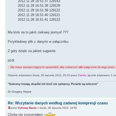
2012.11.28 16:51:37 129143
2012.11.28 16:51:38 129129
2012.11.28 16:51:39 129122
2012.11.28 16:51:40 129121
2012.11.28 16:51:41 129122
Ma ktoś na to jakiś ciekawy pomysł ???
Przykładowy plik z danymi w załączniku.
Z góry dzięki za jakieś sugestie.
pzdr,
Nie masz wystarczających uprawnień, aby zobaczyć pliki załączone do tego postu.
Ostatnio edytowano środa, 30 stycznia 2013, 20:10 przez
Corvis
, łącznie edytowano 1 ra
"Sukcesy trwają, dopóki ich ktoś nie spieprzy. Porażki są wieczne"
Dr Gregory House
Re: Wczytanie danych według zadanej kompresji czasu
przez
Cyfrowy Baron
» środa, 30 stycznia 2013, 19:56
Chyba nie zrozumiałem