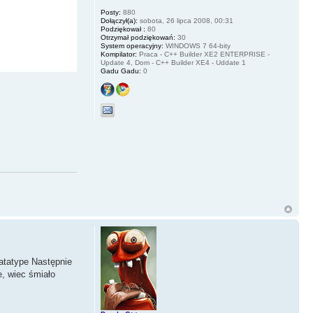
Posty:
880
Dołączył(a):
sobota, 26 lipca 2008, 00:31
Podziękował :
80
Otrzymał podziękowań:
30
System operacyjny:
WINDOWS 7 64-bity
Kompilator:
Praca - C++ Builder XE2 ENTERPRISE -
Update 4, Dom - C++ Builder XE4 - Uddate 1
Gadu Gadu:
0
atatype Następnie
, wiec śmiało