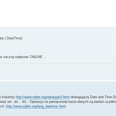
at ( DateTime)
ne zaczną napływać ONLINE ...
// 0 - Minutowa, 1 - Godzinowa, 2 - Sekundowa
do kolumny
http://www.sqlite.org/datatype3.html
obsługującej Date and Time D
ć od - do... itd... Operacje na pamięciowej bazie danych są bardzo szybkie
ych.
http://www.sqlite.org/lang_datefunc.html