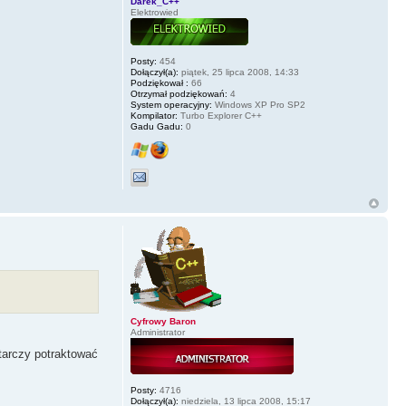
Darek_C++
Elektrowied
Posty:
454
Dołączył(a):
piątek, 25 lipca 2008, 14:33
Podziękował :
66
Otrzymał podziękowań:
4
System operacyjny:
Windows XP Pro SP2
Kompilator:
Turbo Explorer C++
Gadu Gadu:
0
Cyfrowy Baron
Administrator
starczy potraktować
Posty:
4716
Dołączył(a):
niedziela, 13 lipca 2008, 15:17