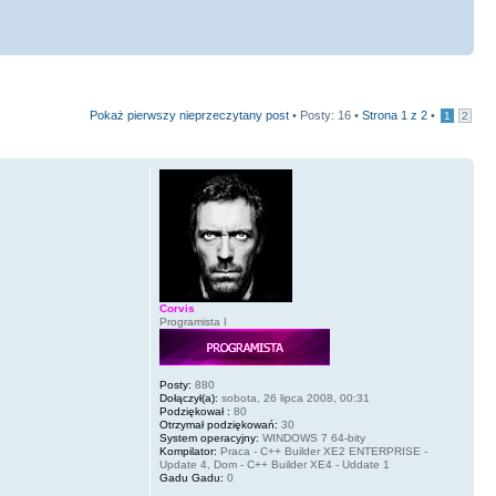
Pokaż pierwszy nieprzeczytany post
• Posty: 16 •
Strona
1
z
2
•
1
2
Corvis
Programista I
Posty:
880
Dołączył(a):
sobota, 26 lipca 2008, 00:31
Podziękował :
80
Otrzymał podziękowań:
30
System operacyjny:
WINDOWS 7 64-bity
Kompilator:
Praca - C++ Builder XE2 ENTERPRISE -
Update 4, Dom - C++ Builder XE4 - Uddate 1
Gadu Gadu:
0