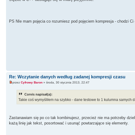
biezacaData
=
StrToDateT
DecodeTime
(
biezacaData,H,M,S,MS
)
;
if
(
RodzajKompresji
==
1
)
{
PS NIe mam pojęcia co rozumiesz pod pojęciem kompresja - chodzi Ci o
jednostkaCzasuKompresji
=
H
;
}
else
if
(
RodzajKompresji
==
0
)
{
jednostkaCzasuKompresji
=
M
;
}
else
if
(
RodzajKompresji
==
2
)
{
jednostkaCzasuKompresji
=
S
;
}
if
(
i
==
0
)
{
poprzedniaData
=
biezacaDat
Odniesienie
=
jednostkaC
Re: Wczytanie danych według zadanej kompresji czasu
}
przez
Cyfrowy Baron
» środa, 30 stycznia 2013, 22:47
if
(
RodzajKompresji
==
1
)
{
Corvis napisał(a):
if
(
jednostkaCzasuKompresji
==
Takie coś wymyśliłem na szybko - dane testowe to 1 kulumna samych d
jednostkaCzasuKompres
}
}
Zastanawiam się po co tak kombinujesz, przecież nie ma potrzeby dziele
CHECK
=
Odniesienie
-
jednostkaCzasu
każą linię jak tekst, posortować i usunąć powtarzające się elementy.
if
(
CHECK
<
0
)
{