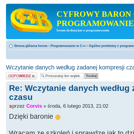
CYFROWY BARON 
PROGRAMOWANIE
forum dyskusyjne o programowaniu
Strona główna forum
‹
Programowanie w C++
‹
Ogólne problemy z progra
Wczytanie danych według zadanej kompresji cz
Odpowiedz
Re: Wczytanie danych według 
czasu
przez
Corvis
» środa, 6 lutego 2013, 21:02
Dzięki baronie
Wracam ze szkoleń i sprawdzę jak to dzi