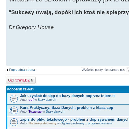
"Sukcesy trwają, dopóki ich ktoś nie spieprzy
Dr Gregory House
Poprzednia strona
Wyświetl posty nie starsze niż:
Odpowiedz
PODOBNE TEMATY
Jak uzyskać dostęp do bazy danych poprzez internet
Autor
duf
w
Bazy danych
Kurs Praktyczny: Baza Danych, problem z klasa.cpp
Autor
Tuzantar
w
Bazy danych
zapis do pliku tekstowego - problem z dopisywaniem danyc
Autor
Niezarejestrowany
w
Ogólne problemy z programowaniem