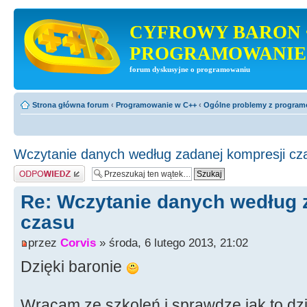
CYFROWY BARON 
PROGRAMOWANIE
forum dyskusyjne o programowaniu
Strona główna forum
‹
Programowanie w C++
‹
Ogólne problemy z progra
Wczytanie danych według zadanej kompresji cz
Odpowiedz
Re: Wczytanie danych według 
czasu
przez
Corvis
» środa, 6 lutego 2013, 21:02
Dzięki baronie
Wracam ze szkoleń i sprawdzę jak to dzi