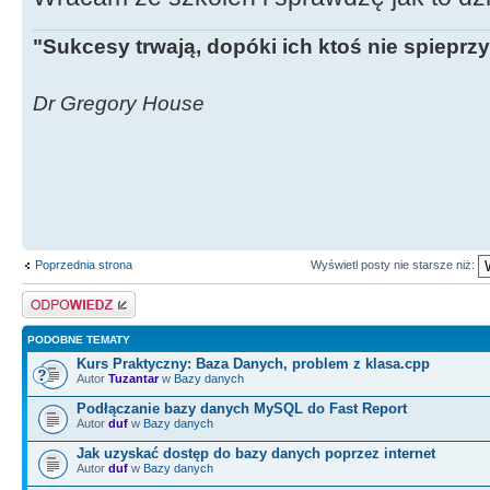
"Sukcesy trwają, dopóki ich ktoś nie spieprzy
Dr Gregory House
Poprzednia strona
Wyświetl posty nie starsze niż:
Odpowiedz
PODOBNE TEMATY
Kurs Praktyczny: Baza Danych, problem z klasa.cpp
Autor
Tuzantar
w
Bazy danych
Podłączanie bazy danych MySQL do Fast Report
Autor
duf
w
Bazy danych
Jak uzyskać dostęp do bazy danych poprzez internet
Autor
duf
w
Bazy danych