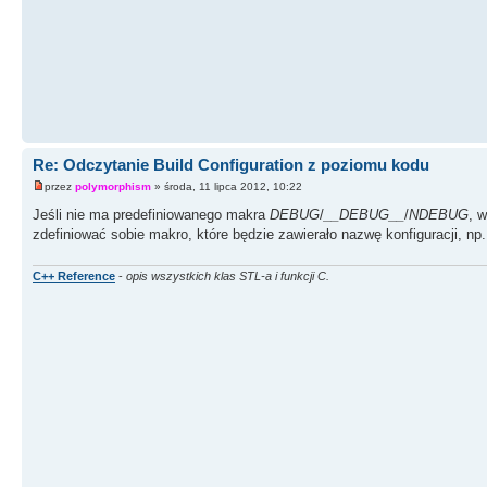
Re: Odczytanie Build Configuration z poziomu kodu
przez
polymorphism
» środa, 11 lipca 2012, 10:22
Jeśli nie ma predefiniowanego makra
DEBUG
/
__DEBUG__
/
NDEBUG
, 
zdefiniować sobie makro, które będzie zawierało nazwę konfiguracji, np
C++ Reference
-
opis wszystkich klas STL-a i funkcji C.