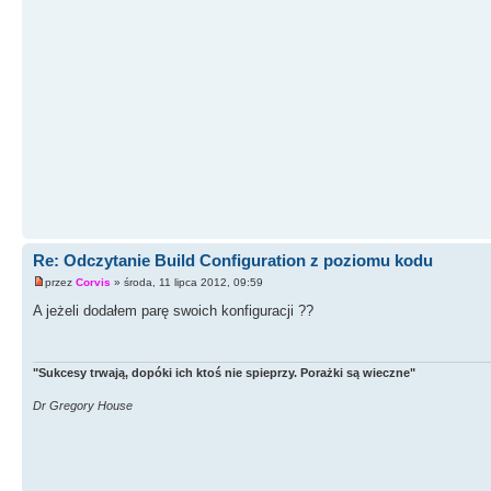
Re: Odczytanie Build Configuration z poziomu kodu
przez
Corvis
» środa, 11 lipca 2012, 09:59
A jeżeli dodałem parę swoich konfiguracji ??
"Sukcesy trwają, dopóki ich ktoś nie spieprzy. Porażki są wieczne"
Dr Gregory House