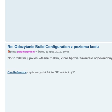
Re: Odczytanie Build Configuration z poziomu kodu
przez
polymorphism
» środa, 11 lipca 2012, 10:06
No to zdefiniuj jakieś własne makro, które będzie zawierało odpowiednią
C++ Reference
-
opis wszystkich klas STL-a i funkcji C.