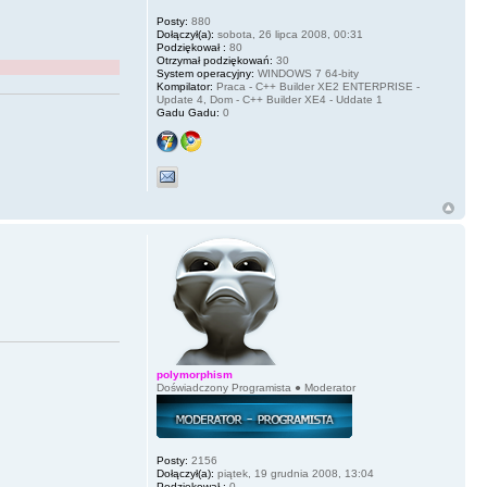
Posty:
880
Dołączył(a):
sobota, 26 lipca 2008, 00:31
Podziękował :
80
Otrzymał podziękowań:
30
System operacyjny:
WINDOWS 7 64-bity
Kompilator:
Praca - C++ Builder XE2 ENTERPRISE -
Update 4, Dom - C++ Builder XE4 - Uddate 1
Gadu Gadu:
0
polymorphism
Doświadczony Programista ● Moderator
Posty:
2156
Dołączył(a):
piątek, 19 grudnia 2008, 13:04
Podziękował :
0