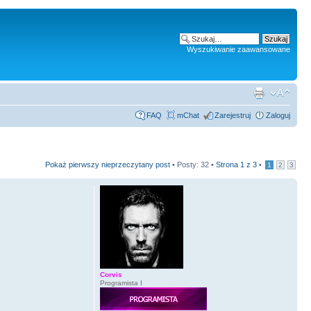
Wyszukiwanie zaawansowane
FAQ
mChat
Zarejestruj
Zaloguj
Pokaż pierwszy nieprzeczytany post
• Posty: 32 •
Strona
1
z
3
•
1
2
3
Corvis
Programista I