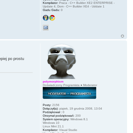
Kompilator:
Praca - C++ Builder XE2 ENTERPRISE -
Update 4, Dom - C++ Builder XE4 - Uddate 1
Gadu Gadu:
0
piej po prostu
polymorphism
Doświadczony Programista ● Moderator
Posty:
2156
Dołączył(a):
piątek, 19 grudnia 2008, 13:04
Podziękował :
0
Otrzymał podziękowań:
200
System operacyjny:
Windows 8.1
Windows 10
Linux Mint 21.1
Kompilator:
Visual Studio