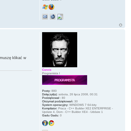
 muszę klikać w
Corvis
Programista I
Posty:
880
Dołączył(a):
sobota, 26 lipca 2008, 00:31
Podziękował :
80
Otrzymał podziękowań:
30
System operacyjny:
WINDOWS 7 64-bity
Kompilator:
Praca - C++ Builder XE2 ENTERPRISE -
Update 4, Dom - C++ Builder XE4 - Uddate 1
Gadu Gadu:
0