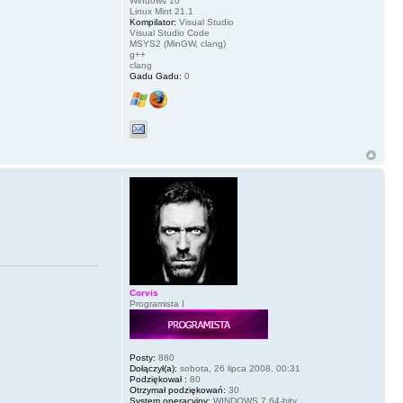
Windows 10
Linux Mint 21.1
Kompilator:
Visual Studio
Visual Studio Code
MSYS2 (MinGW, clang)
g++
clang
Gadu Gadu:
0
Corvis
Programista I
Posty:
880
Dołączył(a):
sobota, 26 lipca 2008, 00:31
Podziękował :
80
Otrzymał podziękowań:
30
System operacyjny:
WINDOWS 7 64-bity