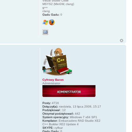
Visual Studio Code
MSYS2 (MinGW, clang)
g++
clang
Gadu Gadu:
0
Cyfrowy Baron
Administrator
Posty:
4716
Dołączył(a):
niedziela, 13 lipca 2008, 15:17
Podziękował :
12
Otrzymał podziękowań:
442
System operacyjny:
Windows 7 x64 SP1
Kompilator:
Embarcadero RAD Studio XE2
C++ Builder XE2 Update 4
SKYPE:
cyfbar
Gadu Gadu:
0