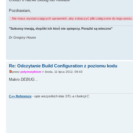
Pozdrawiam,
Nie masz wystarczających uprawnień, aby zobaczyć pliki załączone do tego postu.
"Sukcesy trwają, dopóki ich ktoś nie spieprzy. Porażki są wieczne"
Dr Gregory House
Re: Odczytanie Build Configuration z poziomu kodu
przez
polymorphism
» środa, 11 lipca 2012, 09:43
Makro
DEBUG
...
C++ Reference
-
opis wszystkich klas STL-a i funkcji C.