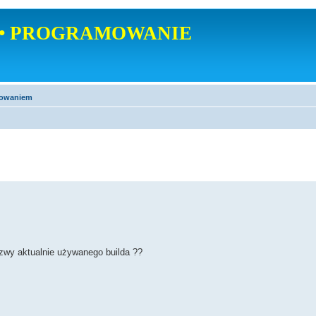
• PROGRAMOWANIE
mowaniem
wy aktualnie używanego builda ??