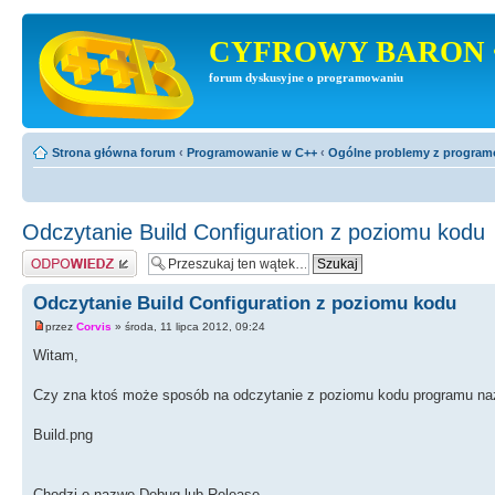
CYFROWY BARON 
forum dyskusyjne o programowaniu
Strona główna forum
‹
Programowanie w C++
‹
Ogólne problemy z progra
Odczytanie Build Configuration z poziomu kodu
Odpowiedz
Odczytanie Build Configuration z poziomu kodu
przez
Corvis
» środa, 11 lipca 2012, 09:24
Witam,
Czy zna ktoś może sposób na odczytanie z poziomu kodu programu naz
Build.png
Chodzi o nazwe Debug lub Release