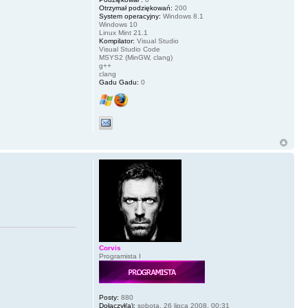
Otrzymał podziękowań:
200
System operacyjny:
Windows 8.1
Windows 10
Linux Mint 21.1
Kompilator:
Visual Studio
Visual Studio Code
MSYS2 (MinGW, clang)
g++
clang
Gadu Gadu:
0
Corvis
Programista I
Posty:
880
Dołączył(a):
sobota, 26 lipca 2008, 00:31