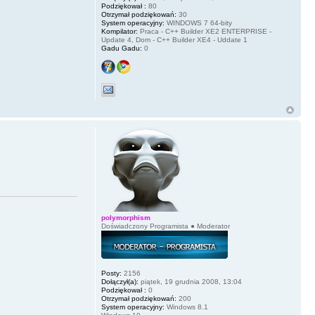
Podziękował :
80
Otrzymał podziękowań:
30
System operacyjny:
WINDOWS 7 64-bity
Kompilator:
Praca - C++ Builder XE2 ENTERPRISE -
Update 4, Dom - C++ Builder XE4 - Uddate 1
Gadu Gadu:
0
polymorphism
Doświadczony Programista ● Moderator
Posty:
2156
Dołączył(a):
piątek, 19 grudnia 2008, 13:04
Podziękował :
0
Otrzymał podziękowań:
200
System operacyjny:
Windows 8.1