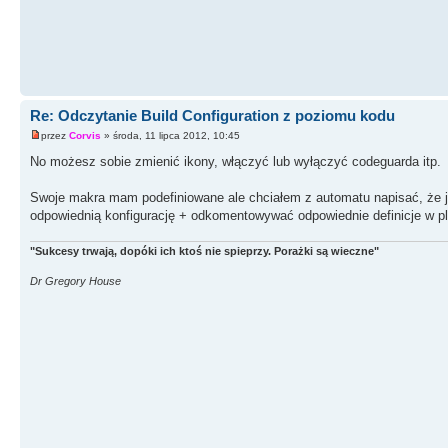
Re: Odczytanie Build Configuration z poziomu kodu
przez
Corvis
» środa, 11 lipca 2012, 10:45
No możesz sobie zmienić ikony, włączyć lub wyłączyć codeguarda itp.
Swoje makra mam podefiniowane ale chciałem z automatu napisać, że ja
odpowiednią konfigurację + odkomentowywać odpowiednie definicje w pli
"Sukcesy trwają, dopóki ich ktoś nie spieprzy. Porażki są wieczne"
Dr Gregory House