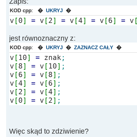
Zapis:
KOD cpp
:
�
UKRYJ
�
/* jeżeli EditX->Text nic
v
[
0
]
=
v
[
2
]
=
v
[
4
]
=
v
[
6
]
=
v
przerwij */
// if( Edit1->Text.IsEmpt
jest równoznaczny z:
// {
KOD cpp
:
�
UKRYJ
�
ZAZNACZ CAŁY
�
// ShowMessage("Najpierw 
v
[
10
]
=
znak
;
dane");
v
[
8
]
=
v
[
10
]
;
// return;
v
[
6
]
=
v
[
8
]
;
// }
v
[
4
]
=
v
[
6
]
;
v
[
2
]
=
v
[
4
]
;
// v[0]=v[2]=v[4]=v[6]=v[
v
[
0
]
=
v
[
2
]
;
Edit1->Text.c_str()[0]; //
wywalac
// v[0]=v[2]=v[4]=v[6]=v[
Więc skąd to zdziwienie?
>Text.c_str()[0];