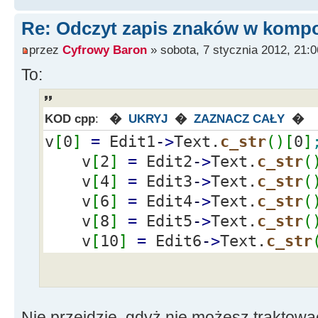
// DWORD v[89431];
Re: Odczyt zapis znaków w kompo
przez
Cyfrowy Baron
» sobota, 7 stycznia 2012, 21:0
// --------------------------
To:
-----------------------------
__fastcall
TForm1
::
TForm1
(
TCo
TForm
(
Owner
)
{
KOD cpp
:
�
UKRYJ
�
ZAZNACZ CAŁY
�
v
[
0
]
=
Edit1
-
>
Text.
c_str
(
)
[
0
]
}
v
[
2
]
=
Edit2
-
>
Text.
c_str
(
v
[
4
]
=
Edit3
-
>
Text.
c_str
(
// --------------------------
v
[
6
]
=
Edit4
-
>
Text.
c_str
(
-----------------------------
v
[
8
]
=
Edit5
-
>
Text.
c_str
(
void
__fastcall
TForm1
::
Butto
v
[
10
]
=
Edit6
-
>
Text.
c_str
*
Sender
)
{
/* ścieżka dosępu do plik
znajdującego się w tym samym 
Nie przejdzie, gdyż nie możesz traktować