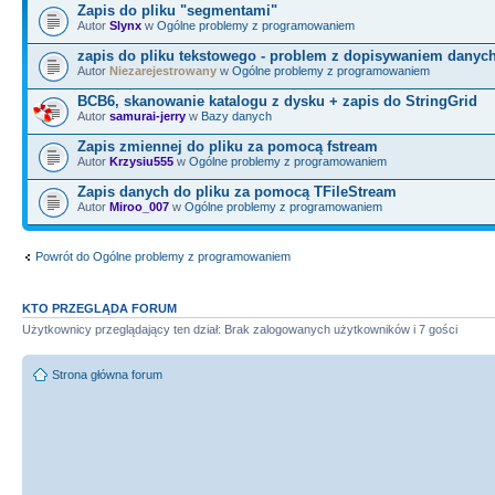
Zapis do pliku "segmentami"
return
;
Autor
Slynx
w
Ogólne problemy z programowaniem
}
zapis do pliku tekstowego - problem z dopisywaniem danyc
Autor
Niezarejestrowany
w
Ogólne problemy z programowaniem
Edit1
-
>
Text
=
(
String
)
v
[
BCB6, skanowanie katalogu z dysku + zapis do StringGrid
v
[
6
]
+
v
[
8
]
+
v
[
10
]
+
v
[
12
]
;
Autor
samurai-jerry
w
Bazy danych
Zapis zmiennej do pliku za pomocą fstream
Autor
Krzysiu555
w
Ogólne problemy z programowaniem
infile.
close
(
)
;
Zapis danych do pliku za pomocą TFileStream
}
Autor
Miroo_007
w
Ogólne problemy z programowaniem
Powrót do Ogólne problemy z programowaniem
// --------------------------
-----------------------------
KTO PRZEGLĄDA FORUM
void
__fastcall
TForm1
::
Butto
Użytkownicy przeglądający ten dział: Brak zalogowanych użytkowników i 7 gości
*
Sender
)
{
Strona główna forum
v
[
0
]
=
Edit1
-
>
Text.
c_str
(
v
[
2
]
=
Edit1
-
>
Text.
c_str
(
v
[
4
]
=
Edit1
-
>
Text.
c_str
(