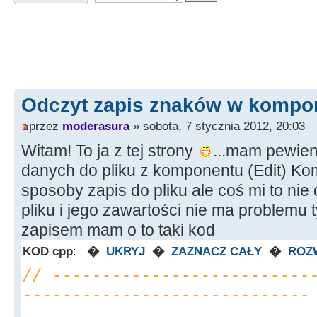
Odczyt zapis znaków w kompon
przez
moderasura
» sobota, 7 stycznia 2012, 20:03
Witam! To ja z tej strony
...mam pewien
danych do pliku z komponentu (Edit) K
sposoby zapis do pliku ale coś mi to nie 
pliku i jego zawartości nie ma problemu t
zapisem mam o to taki kod
KOD cpp
:
�
UKRYJ
�
ZAZNACZ CAŁY
�
ROZ
// --------------------------
-----------------------------