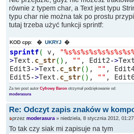
*/
równie z typem char, a Text jest typu St
String fileName
=
typu char nie można tak po prostu przypi
ExtractFilePath
(
ParamStr
(
0
)
)
tutaj trzeba użyć funkcji sprintf:
fstream infile
;
KOD cpp
:
�
UKRYJ
�
infile.
open
(
fileName.
c_st
sprintf
(
v,
"%s%s%s%s%s%s%s%s
ios
::
binary
)
;
>
Text.
c_str
(
)
,
""
, Edit2
-
>
Tex
Edit3
-
>
Text.
c_str
(
)
,
""
, Edit
infile.
read
(
(
char
*
)
&
v,
s
Edit5
-
>
Text.
c_str
(
)
,
""
, Edit
Za ten post autor
Cyfrowy Baron
otrzymał podziękowanie od:
if
(
sizeof
(
v
)
==
0
||
inf
moderasura
ShowMessage
(
"Plik nie
pusty"
)
;
Re: Odczyt zapis znaków w kompo
return
;
przez
moderasura
» niedziela, 8 stycznia 2012, 01:27
}
To tak czy siak mi zapisuje na tym