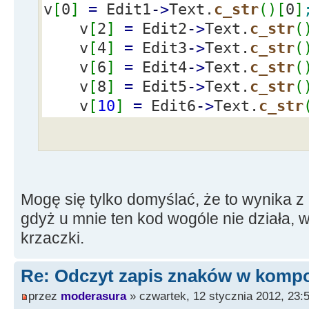
v
[
0
]
=
Edit1
-
>
Text.
c_str
(
)
[
0
]
outfile.
close
(
)
;
v
[
2
]
=
Edit2
-
>
Text.
c_str
(
v
[
4
]
=
Edit3
-
>
Text.
c_str
(
}
v
[
6
]
=
Edit4
-
>
Text.
c_str
(
v
[
8
]
=
Edit5
-
>
Text.
c_str
(
// --------------------------
v
[
10
]
=
Edit6
-
>
Text.
c_str
-----------------------------
Mogę się tylko domyślać, że to wynika z 
gdyż u mnie ten kod wogóle nie działa, 
krzaczki.
Re: Odczyt zapis znaków w kompo
przez
moderasura
» czwartek, 12 stycznia 2012, 23: