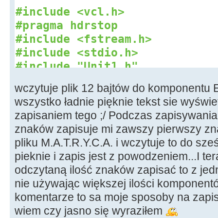
#include <vcl.h>
#pragma hdrstop
#include <fstream.h>
#include <stdio.h>
#include "Unit1.h"
// --------------------------
wczytuje plik 12 bajtów do komponentu Ed
-----------------------------
wszystko ładnie pięknie tekst sie wyświ
#pragma package(smart_init)
zapisaniem tego ;/ Podczas zapisywania
#pragma resource "*.dfm"
znaków zapisuje mi zawszy pierwszy z
pliku M.A.T.R.Y.C.A. i wczytuje to do sześci
// char v[89432];
pieknie i zapis jest z powodzeniem...I ter
odczytaną ilość znaków zapisać to z je
char
v
[
12
]
;
nie używając większej ilości komponent
komentarze to sa moje sposoby na zapis 
TForm1
*
Form1
;
wiem czy jasno się wyraziłem