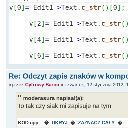
==v[89010]==v[89012]==v[89014
v
[
0
]
=
Edit1
-
>
Text.
c_str
(
)
[
0
]
;
>Text.c_str()[0];
*/
v
[
2
]
=
Edit1
-
>
Text.
c_str
(
/* ścieżka dosępu do plik
v
[
4
]
=
Edit1
-
>
Text.
c_str
(
znajdującego się w tym samym 
*/
v
[
6
]
=
Edit1
-
>
Text.
c_str
(
String fileName
=
ExtractFilePath
(
ParamStr
(
0
)
)
v
[
8
]
=
Edit1
-
>
Text.
c_str
(
Re: Odczyt zapis znaków w kompo
dane.DAT"
;
przez
Cyfrowy Baron
» czwartek, 12 stycznia 2012, 
v
[
10
]
=
Edit1
-
>
Text.
c_str
fstream outfile
;
moderasura napisał(a):
outfile.
open
(
fileName.
c_s
To tak czy siak mi zapisuje na tym
ios
::
binary
)
;
outfile.
write
(
(
char
*
)
&
v
KOD cpp
:
�
UKRYJ
�
ZAZNACZ CAŁY
�