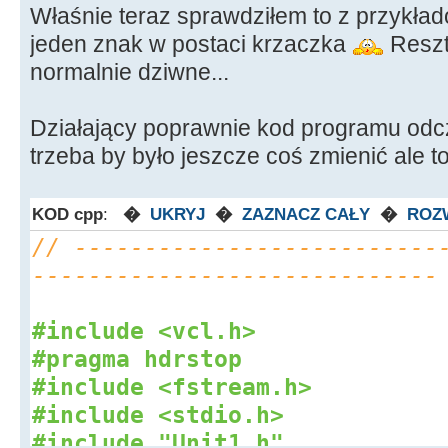
Właśnie teraz sprawdziłem to z przykłado
jeden znak w postaci krzaczka
Reszt
normalnie dziwne...
Działający poprawnie kod programu odcz
trzeba by było jeszcze coś zmienić ale t
KOD cpp
:
�
UKRYJ
�
ZAZNACZ CAŁY
�
ROZ
// --------------------------
-----------------------------
#include <vcl.h>
#pragma hdrstop
#include <fstream.h>
#include <stdio.h>
#include "Unit1.h"