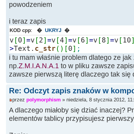
powodzeniem
Edit1
-
>
Text
=
(
String
)
v
[
Edit2
-
>
Text
=
(
String
)
v
[
i teraz zapis
Edit3
-
>
Text
=
(
String
)
v
[
KOD cpp
:
�
UKRYJ
�
Edit4
-
>
Text
=
(
String
)
v
[
v
[
0
]
=
v
[
2
]
=
v
[
4
]
=
v
[
6
]
=
v
[
8
]
=
v
[
10
Edit5
-
>
Text
=
(
String
)
v
[
>
Text.
c_str
(
)
[
0
]
;
Edit6
-
>
Text
=
(
String
)
v
[
i tu mam właśnie problem dlatego ze jak 
infile.
close
(
)
;
np.
Z.M.I.A.N.A.1
to w pliku zawsze zapis
zawsze pierwszą literę dlaczego tak się
}
Re: Odczyt zapis znaków w kompo
// --------------------------
przez
polymorphism
» niedziela, 8 stycznia 2012, 11
-----------------------------
A dlaczego miałoby się dziać inaczej? P
elementów tablicy przypisujesz pierwszy
void
__fastcall
TForm1
::
Butto
*
Sender
)
{