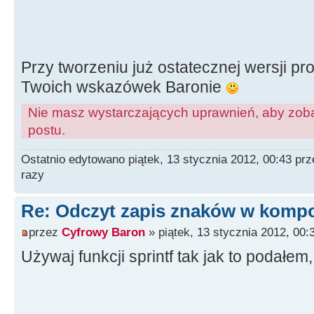
// --------------------------
-----------------------------
#pragma package(smart_init)
Przy tworzeniu już ostatecznej wersji p
#pragma resource "*.dfm"
Twoich wskazówek Baronie
char
Nie masz wystarczających uprawnień, aby zoba
v
[
13
]
;
postu.
TForm1
*
Form1
;
Ostatnio edytowano piątek, 13 stycznia 2012, 00:43 pr
razy
// --------------------------
Re: Odczyt zapis znaków w kompo
-----------------------------
__fastcall
TForm1
::
TForm1
(
TCo
przez
Cyfrowy Baron
» piątek, 13 stycznia 2012, 00:
TForm
(
Owner
)
{
Używaj funkcji sprintf tak jak to podałem
}
// --------------------------