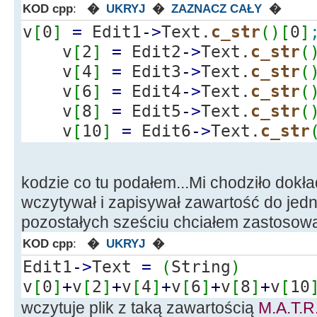
KOD cpp
:
�
UKRYJ
�
ZAZNACZ CAŁY
�
/*
v
[
0
]
=
Edit1
-
>
Text.
c_str
(
)
[
0
]
v
[
2
]
=
Edit2
-
>
Text.
c_str
(
Edit1->Text = (String)
v
[
4
]
=
Edit3
-
>
Text.
c_str
(
v[88972]+v[88974]+v[88976]+v[
v
[
6
]
=
Edit4
-
>
Text.
c_str
(
v
[
8
]
=
Edit5
-
>
Text.
c_str
(
v
[
10
]
=
Edit6
-
>
Text.
c_str
+v[88988]+v[88990]+v[88992]+v
kodzie co tu podałem...Mi chodziło dokład
+v[89010]+v[89012]+v[89014]+v
wczytywał i zapisywał zawartość do jed
*/
pozostałych sześciu chciałem zastosowa
KOD cpp
:
�
UKRYJ
�
Edit1
-
>
Text
=
(
String
)
// Edit1->Text = (String)
v
[
0
]
+
v
[
2
]
+
v
[
4
]
+
v
[
6
]
+
v
[
8
]
+
v
[
10
v[0]+v[2]+v[4]+v[6]+v[8]+v[1
wczytuje plik z taką zawartością
M.A.T.R