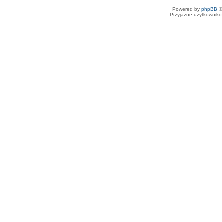
// --------------------------
Powered by
phpBB
©
Przyjazne użytkowniko
-----------------------------