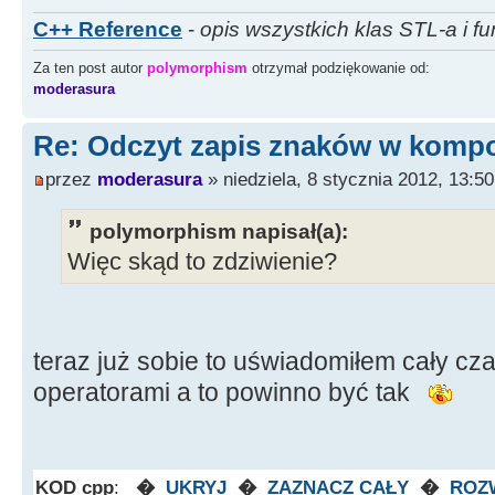
C++ Reference
-
opis wszystkich klas STL-a i fu
v
[
0
]
=
Edit1
-
>
Text.
c_str
(
Za ten post autor
polymorphism
otrzymał podziękowanie od:
v
[
2
]
=
Edit2
-
>
Text.
c_str
(
moderasura
v
[
4
]
=
Edit3
-
>
Text.
c_str
(
Re: Odczyt zapis znaków w kompo
v
[
6
]
=
Edit4
-
>
Text.
c_str
(
v
[
8
]
=
Edit5
-
>
Text.
c_str
(
przez
moderasura
» niedziela, 8 stycznia 2012, 13:50
v
[
10
]
=
Edit6
-
>
Text.
c_str
polymorphism napisał(a):
Więc skąd to zdziwienie?
/*
v[88972]=v[88974]=v[88976]=v[
teraz już sobie to uświadomiłem cały c
operatorami a to powinno być tak
=v[88988]=v[88990]=v[88992]=v
KOD cpp
:
�
UKRYJ
�
ZAZNACZ CAŁY
�
ROZ