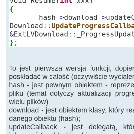
Void Resume
(
int
xxx
)
{
hash
-
>
download
-
>
update
Download
::
UpdateProgressCallb
&
ExtLVDownload
::
_ProgressUpda
}
;
To jest pierwsza wersja funkcji, dopi
poskładać w całość (oczywiście wyciąłem
hash - jest pewnym obiektem - repreze
pliku (temat dotyczy aktualizacji prog
wielu plików)
download - jest obiektem klasy, który re
danego obiektu (hash);
updateCallback - jest delegatą, któ