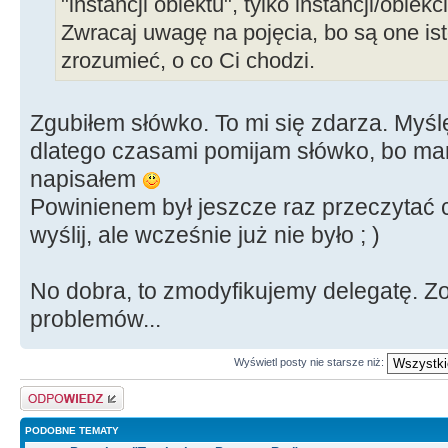
"instancji obiektu", tylko instancji/obie
Zwracaj uwagę na pojęcia, bo są one ist
zrozumieć, o co Ci chodzi.
Zgubiłem słówko. To mi się zdarza. Myślę
dlatego czasami pomijam słówko, bo mam
napisałem
Powinienem był jeszcze raz przeczytać 
wyślij, ale wcześnie już nie było ; )
No dobra, to zmodyfikujemy delegatę. Z
problemów...
Wyświetl posty nie starsze niż:
Odpowiedz
PODOBNE TEMATY