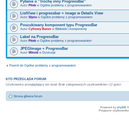
Pytanie o "Trochę inny ProgressBar"
Autor
Pitek
w
Ogólne problemy z programowaniem
ListView i progressbar + image w Details View
Autor
Slynx
w
Ogólne problemy z programowaniem
Poszukiwany komponent typu ProgressBar
Autor
Cyfrowy Baron
w
Biblioteki i komponenty
Label na ProgressBar
Autor
Pitek
w
Ogólne problemy z programowaniem
JPEGImage + ProgressBar
Autor
Witold
w
Dyskusje
Powrót do Ogólne problemy z programowaniem
KTO PRZEGLĄDA FORUM
Użytkownicy przeglądający ten dział: Brak zalogowanych użytkowników i 12 gości
Strona główna forum
Powered by
phpBB
©
Przyjazne użytkowniko