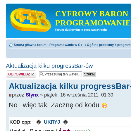
CYFROWY BARON 
PROGRAMOWANIE
forum dyskusyjne o programowaniu
Strona główna forum
‹
Programowanie w C++
‹
Ogólne problemy z progra
Aktualizacja kilku progressBar-ów
Odpowiedz
Aktualizacja kilku progressBa
przez
Slynx
» piątek, 16 września 2011, 01:39
No.. więc tak. Zacznę od kodu
KOD cpp
:
�
UKRYJ
�