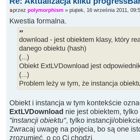
Re: Aktualizacja kilku progressBa
przez
polymorphism
» piątek, 16 września 2011, 09:
Kwestia formalna.
download - jest obiektem klasy, który re
danego obiektu (hash)
(...)
Obiekt ExtLVDownload jest odpowiedni
(...)
Problem leży w tym, że instancja obie
Obiekt i instancja w tym kontekście ozn
ExtLVDownload
nie jest obiektem, tylko
"instancji obiektu"
, tylko instancji/obiekc
Zwracaj uwagę na pojęcia, bo są one ist
zrozumieć, o co Ci chodzi.