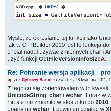
KOD cpp
:
�
UKRYJ
�
int
size
=
GetFileVersionInfo
Myśle, że określanie tej funkcji jako Un
jak w C++Builder 2010 jest to funkcja d
chciał nadal używać zmiennych char i An
użyć funkcji
GetFileVersionInfoSize
A
.
Re: Pobranie wersja aplikacji - pr
przez
Cyfrowy Baron
» czwartek, 28 kwietnia 2011, 1
Z tego co się zorientowałem w to kwestii
UnicodeString
,
char
i
wchar_t
oraz w w
nic się nie zmieniło w stosunku do
2010
.
oparty na
wchar_t
powinien działać w
X