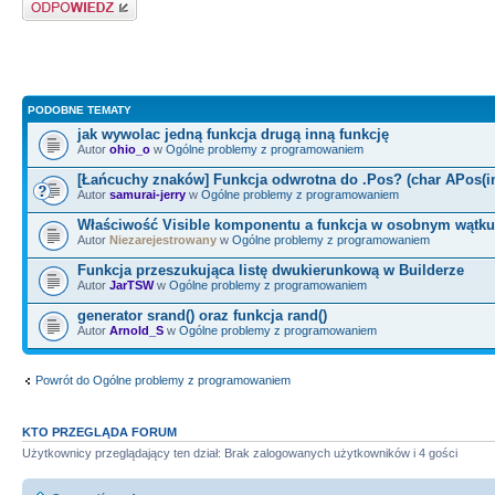
Odpowiedz
if
(
ModulePath
==
NULL
)
GetMod
sFileName, 1024
)
;
else
strcpy
(
sFileName, Modul
PODOBNE TEMATY
jak wywolac jedną funkcja drugą inną funkcję
DWORD dwInfoSize
=
Autor
ohio_o
w
Ogólne problemy z programowaniem
GetFileVersionInfoSize
(
sFileN
[Łańcuchy znaków] Funkcja odwrotna do .Pos? (char APos(in
Autor
samurai-jerry
w
Ogólne problemy z programowaniem
Właściwość Visible komponentu a funkcja w osobnym wątku
if
(
dwInfoSize
)
Autor
Niezarejestrowany
w
Ogólne problemy z programowaniem
Funkcja przeszukująca listę dwukierunkową w Builderze
{
Autor
JarTSW
w
Ogólne problemy z programowaniem
pVersionInfo
=
new
LPVOID
[
d
generator srand() oraz funkcja rand()
Autor
Arnold_S
w
Ogólne problemy z programowaniem
if
(
GetFileVersionInfo
(
(
char
dwHandlev, dwInfoSize, pVersi
Powrót do Ogólne problemy z programowaniem
{
if
(
VerQueryValue
(
pVersionI
KTO PRZEGLĄDA FORUM
Użytkownicy przeglądający ten dział: Brak zalogowanych użytkowników i 4 gości
"
\\
VarFileInfo
\\
Translation"
&
dwLength
)
)