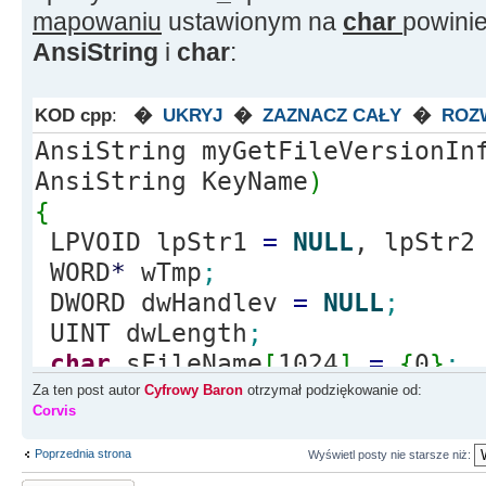
mapowaniu
ustawionym na
char
powini
AnsiString
i
char
:
KOD cpp
:
�
UKRYJ
�
ZAZNACZ CAŁY
�
ROZ
AnsiString myGetFileVersionIn
AnsiString KeyName
)
{
LPVOID lpStr1
=
NULL
, lpStr
WORD
*
wTmp
;
DWORD dwHandlev
=
NULL
;
UINT dwLength
;
char
sFileName
[
1024
]
=
{
0
}
;
char
sTmp
[
1024
]
=
{
0
}
;
Za ten post autor
Cyfrowy Baron
otrzymał podziękowanie od:
Corvis
UnicodeString sInfo
;
LPVOID
*
pVersionInfo
;
Poprzednia strona
Wyświetl posty nie starsze niż: