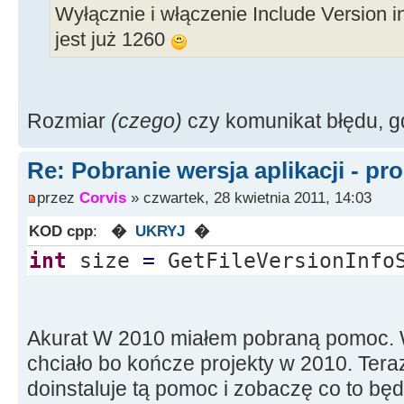
Wyłącznie i włączenie Include Version in
jest już 1260
Rozmiar
(czego)
czy komunikat błędu, gd
Re: Pobranie wersja aplikacji - pr
przez
Corvis
» czwartek, 28 kwietnia 2011, 14:03
KOD cpp
:
�
UKRYJ
�
int
size
=
GetFileVersionInfo
Akurat W 2010 miałem pobraną pomoc. W
chciało bo kończe projekty w 2010. Te
doinstaluje tą pomoc i zobaczę co to będ