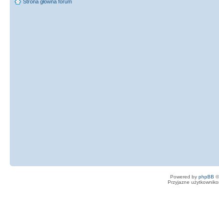
Strona główna forum
{
wTmp
=
(
WORD
*
)
lpStr1
;
sprintf
(
sTmp,
(
"
\\
StringFileInfo
\\
%04x%04x
\
KeyName
)
.
c_str
(
)
,
*
wTmp,
*
(
wT
if
(
VerQueryValue
(
pVer
&
lpStr2,
&
dwLength
)
)
sInfo
=
}
}
delete
[
]
pVersionInfo
;
}
return
sInfo
;
}
Powered by
phpBB
©
Przyjazne użytkowniko