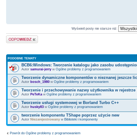
hStdout
=
GetStdHandle
(
ST
if
(
hStdout
==
INVALID_HA
Wyświetl posty nie starsze niż:
return
1
;
Odpowiedz
// Cast the parameter to 
type.
PODOBNE TEMATY
BCB6:Windows: Tworzenie katalogu jako zasobu udostępni
Autor
samurai-jerry
w
Ogólne problemy z programowaniem
pData
=
(
PMYDATA
)
lpParam
;
Tworzenie dynamiczne komponentów o nieznanej jeszcze lic
Autor
bosch_1980
w
Ogólne problemy z programowaniem
Tworzenie i przechowywanie nazwy użytkownika w rejestrze
// Print the parameter va
Autor
PeTeKa
w
Ogólne problemy z programowaniem
safe functions.
Tworzenie usługi systemowej w Borland Turbo C++
Autor
husky83
w
Ogólne problemy z programowaniem
tworzenie komponentu TShape poprzez użycie new
StringCchPrintf
(
msgBuf, B
Autor
Niezarejestrowany
w
Biblioteki i komponenty
TEXT
(
"Parameters = %d, %d
\n
"
)
Powrót do Ogólne problemy z programowaniem
pData
-
>
val1, pData
-
>
v