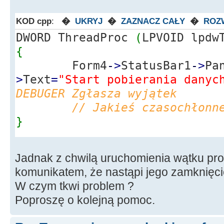
KOD cpp
:
�
UKRYJ
�
ZAZNACZ CAŁY
�
ROZ
DWORD ThreadProc
(
LPVOID lpdw
{
Form4
-
>
StatusBar1
-
>
Pa
>
Text
=
"Start pobierania danyc
DEBUGER Zgłasza wyjątek
// Jakieś czasochłonn
}
//---------------------------
Jadnak z chwilą uruchomienia wątku pro
----------------------------
komunikatem, że nastąpi jego zamknięci
void
__fastcall
TForm4
::
Butto
W czym tkwi problem ?
*
Sender
)
Poproszę o kolejną pomoc.
{
int
i
;