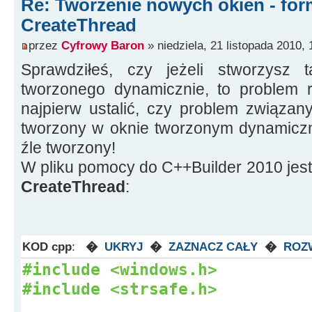
Re: Tworzenie nowych okien - for
DWORD dwThreadId
;
CreateThread
CreateThread
(
NULL
,0,
przez
Cyfrowy Baron
» niedziela, 21 listopada 2010, 
(
LPTHREAD_START_ROUTINE
)
&
Thre
Sprawdziłeś, czy jeżeli stworzysz 
&
i,0,
&
dwThreadId
)
;
tworzonego dynamicznie, to problem 
}
najpierw ustalić, czy problem związany
tworzony w oknie tworzonym dynamiczni
źle tworzony!
W pliku pomocy do C++Builder 2010 jest t
CreateThread
:
KOD cpp
:
�
UKRYJ
�
ZAZNACZ CAŁY
�
ROZ
#include <windows.h>
#include <strsafe.h>