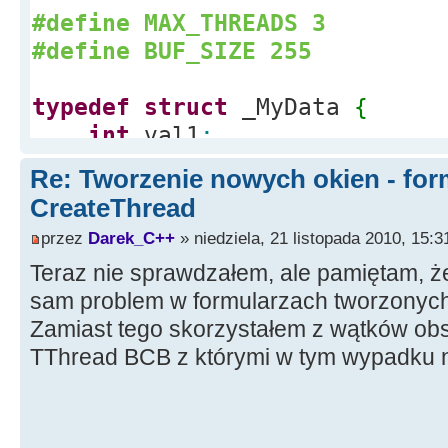
#define MAX_THREADS 3
#define BUF_SIZE 255
typedef
struct
_MyData
{
int
val1
;
int
val2
;
Re: Tworzenie nowych okien - for
}
MYDATA,
*
PMYDATA
;
CreateThread
przez
Darek_C++
» niedziela, 21 listopada 2010, 15:3
DWORD WINAPI ThreadProc
(
LPVOI
Teraz nie sprawdzałem, ale pamiętam, że
{
sam problem w formularzach tworzonych 
HANDLE hStdout
;
Zamiast tego skorzystałem z wątków ob
PMYDATA pData
;
TThread BCB z którymi w tym wypadku 
TCHAR msgBuf
[
BUF_SIZE
]
;
size_t
cchStringSize
;
DWORD dwChars
;