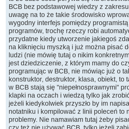
BCB bez podstawowej wiedzy z zakresu
uwagę na to że takie środowisko wprowa
wygodny interfejs pomiędzy programist
programów, trochę rzeczy robi automatyc
przydatne kiedy utworzenie jakiegoś zdar
na kliknięciu myszką i już można pisać 
ludzi (nie mówię tutaj o nikim konkretnym
jest dziedziczenie, z którym mamy do c
programując w BCB, nie mówiąc już o tak
konstruktor, destruktor, klasa, obiekt, to
w BCB stają się "niepełnosprawnymi" pr
klapki na oczach i wiedzą tylko jak zrob
jeżeli kiedykolwiek przyszło by im napi
notatniku i kompilować z linii poleceń to
problemy. Nie namawiam tutaj żeby pisa
czy też nie używać BCB, tylko jeżeli zab