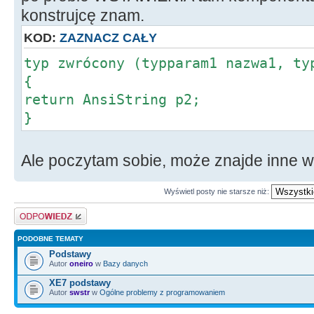
konstrujcę znam.
KOD:
ZAZNACZ CAŁY
typ zwrócony (typparam1 nazwa1, ty
{
return AnsiString p2;
}
Ale poczytam sobie, może znajde inne 
Wyświetl posty nie starsze niż:
Odpowiedz
PODOBNE TEMATY
Podstawy
Autor
oneiro
w
Bazy danych
XE7 podstawy
Autor
swstr
w
Ogólne problemy z programowaniem