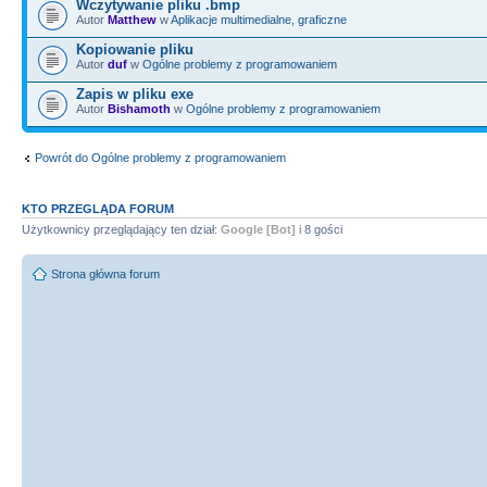
Wczytywanie pliku .bmp
Autor
Matthew
w
Aplikacje multimedialne, graficzne
Kopiowanie pliku
Autor
duf
w
Ogólne problemy z programowaniem
Zapis w pliku exe
Autor
Bishamoth
w
Ogólne problemy z programowaniem
Powrót do Ogólne problemy z programowaniem
KTO PRZEGLĄDA FORUM
Użytkownicy przeglądający ten dział:
Google [Bot]
i 8 gości
Strona główna forum