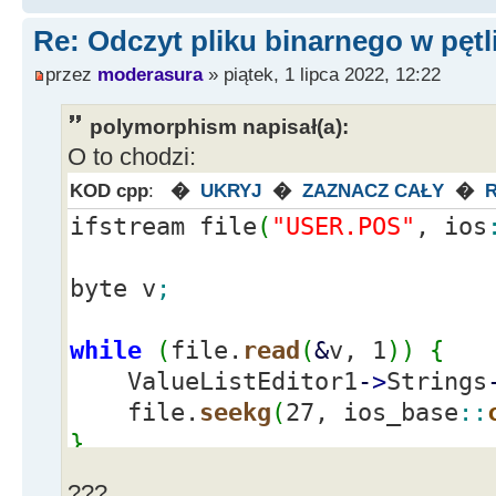
Re: Odczyt pliku binarnego w pętl
przez
moderasura
» piątek, 1 lipca 2022, 12:22
polymorphism napisał(a):
O to chodzi:
KOD cpp
:
�
UKRYJ
�
ZAZNACZ CAŁY
�
ifstream file
(
"USER.POS"
, ios
byte v
;
while
(
file.
read
(
&
v, 1
)
)
{
ValueListEditor1
-
>
Strings
file.
seekg
(
27, ios_base
::
}
???