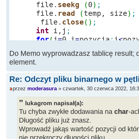
file.
seekg
(
0
)
;
file.
read
(
temp, size
)
;
file.
close
(
)
;
int
i,j
;
for
(
j
=
0,i
=
pozycja
;
i
<
poz
result
[
j
]
=
temp
[
i
]
;
Do Memo wyprowadzasz tablicę result; do
pierwsza
=
result
[
0
]
;
element.
Re: Odczyt pliku binarnego w pętl
przez
moderasura
» czwartek, 30 czerwca 2022, 16:
lukagrom napisał(a):
Tu chyba zwykłe dodawania na
char
-ac
Długość pliku już znasz.
Wprowadź jakąs wartość pozycji od któr
nie przekroczy długości pliku.