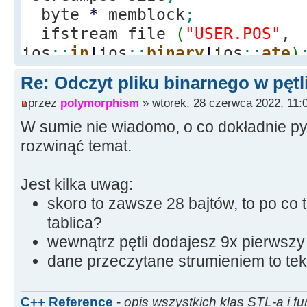
byte
*
memblock
;
ifstream file
(
"USER.POS"
,
ios
::
in
|
ios
::
binary
|
ios
::
ate
)
if
(
file.
is_open
(
)
)
Re: Odczyt pliku binarnego w pętl
{
przez
polymorphism
» wtorek, 28 czerwca 2022, 11:
size
=
file.
tellg
(
)
;
W sumie nie wiadomo, o co dokładnie py
memblock
=
new
char
[
rozwinąć temat.
file.
seekg
(
0
)
;
file.
read
(
memblock, 
Jest kilka uwag:
file.
close
(
)
;
skoro to zawsze 28 bajtów, to po co 
tablica?
for
(
int
i
=
1
;
i
<
1
wewnątrz pętli dodajesz 9x pierwszy
dane przeczytane strumieniem to tek
Memo1
-
>
Lines
-
>
Add
(
me
}
Edit24
-
>
Text
=
"Otwar
C++ Reference
-
opis wszystkich klas STL-a i fu