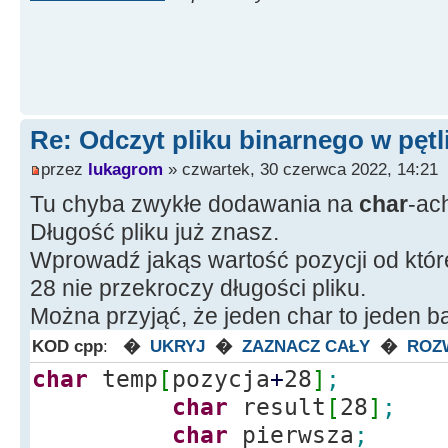
Edit32
-
>
Text
=
(
Strin
Bajtów"
;
delete
[
]
memblock
;
}
Re: Odczyt pliku binarnego w pętl
else
Edit24
-
>
Text
przez
lukagrom
» czwartek, 30 czerwca 2022, 14:21
Pliku!"
;
Tu chyba zwykłe dodawania na
char
-ac
return
;
Długość pliku już znasz.
}
Wprowadź jakąs wartość pozycji od które
28 nie przekroczy długości pliku.
Można przyjąć, że jeden char to jeden ba
KOD cpp
:
�
UKRYJ
�
ZAZNACZ CAŁY
�
ROZ
char
temp
[
pozycja
+
28
]
;
char
result
[
28
]
;
char
pierwsza
;