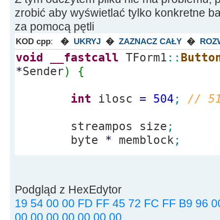
zrobić aby wyświetlać tylko konkretne baj
za pomocą pętli
KOD cpp
:
�
UKRYJ
�
ZAZNACZ CAŁY
�
ROZ
void
__fastcall
TForm1
::
Butto
*
Sender
)
{
int
ilosc
=
504
;
// 5
streampos size
;
byte
*
memblock
;
ifstream file
(
"USER.P
ios
::
out
|
ios
::
binary
|
ios
:
Podgląd z HexEdytor
if
(
file.
is_open
(
)
)
{
19 54 00 00 FD FF 45 72 FC FF B9 96 0
00 00 00 00 00 00 00