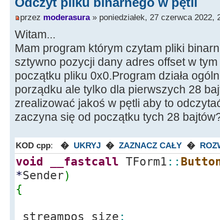
Odczyt pliku binarnego w pętli
przez
moderasura
» poniedziałek, 27 czerwca 2022, 
Witam...
Mam program którym czytam pliki binarne
sztywno pozycji dany adres offset w t
początku pliku 0x0.Program działa ogóln
porządku ale tylko dla pierwszych 28 bajt
zrealizować jakoś w pętli aby to odczyt
zaczyna się od początku tych 28 bajtów?
KOD cpp
:
�
UKRYJ
�
ZAZNACZ CAŁY
�
ROZ
void
__fastcall
TForm1
::
Butto
*
Sender
)
{
streampos size
;