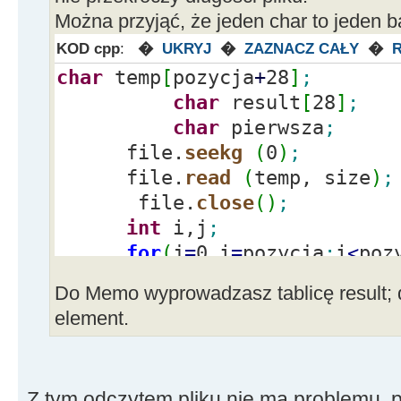
Można przyjąć, że jeden char to jeden ba
KOD cpp
:
�
UKRYJ
�
ZAZNACZ CAŁY
�
char
temp
[
pozycja
+
28
]
;
char
result
[
28
]
;
char
pierwsza
;
file.
seekg
(
0
)
;
file.
read
(
temp, size
)
;
file.
close
(
)
;
int
i,j
;
for
(
j
=
0,i
=
pozycja
;
i
<
poz
result
[
j
]
=
temp
[
i
]
;
Do Memo wyprowadzasz tablicę result; d
pierwsza
=
result
[
0
]
;
element.
Z tym odczytem pliku nie ma problemu, p