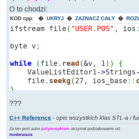
ValueListEd
O to chodzi:
>
Strings
-
>
Add
(
memblock
[
i
]
)
;
}
KOD cpp
:
�
UKRYJ
�
ZAZNACZ CAŁY
�
ROZ
ifstream file
(
"USER.POS"
, ios
Memo1
-
>
Lines
-
Edit34
-
>
Text
byte v
;
Pomyślnie"
;
Edit33
-
>
Text
while
(
file.
read
(
&
v, 1
)
)
{
+
" Bajtów"
;
ValueListEditor1
-
>
Strings
delete
[
]
membl
file.
seekg
(
27, ios_base
::
}
}
else
???
Edit34
-
>
Text
Pliku!"
;
C++ Reference
-
opis wszystkich klas STL-a i fu
return
;
Za ten post autor
polymorphism
otrzymał podziękowanie od:
}
moderasura