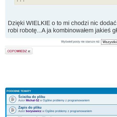
Dzięki WIELKIE o to mi chodzi nic dodać
robi robotę...A ja kombinowałem jakieś 
Wyświetl posty nie starsze niż:
Odpowiedz
PODOBNE TEMATY
Ścieżka do pliku
Autor
Michal-S2
w
Ogólne problemy z programowaniem
Zapis do pliku
Autor
borysewicz
w
Ogólne problemy z programowaniem