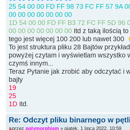
size
=
file.
t
25 54 00 00 FD FF 98 73 FC FF 57 9A 00
file.
seekg
(
0,
00 00 00 00 00 00 00
memblock
=
ne
1D 54 00 00 FD FF B3 72 FC FF 5D 96 0
file.
seekg
(
0,
00 00 00 00 00 00 00
Itd z taką ilością t
file.
read
(
mem
tego jest więcej 100 200 lub nawet 300
To jest struktura pliku 28 Bajtów przyk
file.
close
(
)
;
powyżej czytam i wyświetlam wszystko w
czymś innym...
for
(
int
i
=
Teraz Pytanie jak zrobić aby odczytać i 
// petla kolejnych
bajty
19
{
25
1D
Itd.
// Ch
>Add(memblock[i]);
Re: Odczyt pliku binarnego w pętl
przez
polymorphism
» piątek, 1 lipca 2022, 10:59