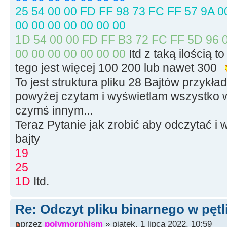
size
=
file.
t
25 54 00 00 FD FF 98 73 FC FF 57 9A 00
file.
seekg
(
0,
00 00 00 00 00 00 00
memblock
=
ne
1D 54 00 00 FD FF B3 72 FC FF 5D 96 0
file.
seekg
(
0,
00 00 00 00 00 00 00
Itd z taką ilością t
file.
read
(
mem
tego jest więcej 100 200 lub nawet 300
To jest struktura pliku 28 Bajtów przyk
file.
close
(
)
;
powyżej czytam i wyświetlam wszystko w
czymś innym...
for
(
int
i
=
Teraz Pytanie jak zrobić aby odczytać i 
// petla kolejnych
bajty
19
{
25
1D
Itd.
// Ch
>Add(memblock[i]);
Re: Odczyt pliku binarnego w pętl
przez
polymorphism
» piątek, 1 lipca 2022, 10:59