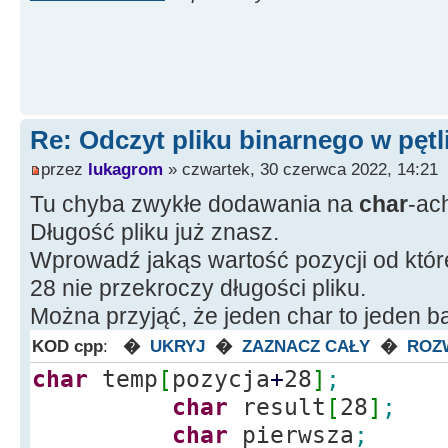
Edit32
-
>
Text
=
(
Strin
Bajtów"
;
delete
[
]
memblock
;
}
Re: Odczyt pliku binarnego w pętl
else
Edit24
-
>
Text
przez
lukagrom
» czwartek, 30 czerwca 2022, 14:21
Pliku!"
;
Tu chyba zwykłe dodawania na
char
-ac
return
;
Długość pliku już znasz.
}
Wprowadź jakąs wartość pozycji od które
28 nie przekroczy długości pliku.
Można przyjąć, że jeden char to jeden ba
KOD cpp
:
�
UKRYJ
�
ZAZNACZ CAŁY
�
ROZ
char
temp
[
pozycja
+
28
]
;
char
result
[
28
]
;
char
pierwsza
;