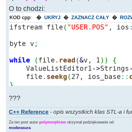
ValueListEd
O to chodzi:
>
Strings
-
>
Add
(
memblock
[
i
]
)
;
}
KOD cpp
:
�
UKRYJ
�
ZAZNACZ CAŁY
�
ROZ
ifstream file
(
"USER.POS"
, ios
Memo1
-
>
Lines
-
Edit34
-
>
Text
byte v
;
Pomyślnie"
;
Edit33
-
>
Text
while
(
file.
read
(
&
v, 1
)
)
{
+
" Bajtów"
;
ValueListEditor1
-
>
Strings
delete
[
]
membl
file.
seekg
(
27, ios_base
::
}
}
else
???
Edit34
-
>
Text
Pliku!"
;
C++ Reference
-
opis wszystkich klas STL-a i fu
return
;
Za ten post autor
polymorphism
otrzymał podziękowanie od:
}
moderasura