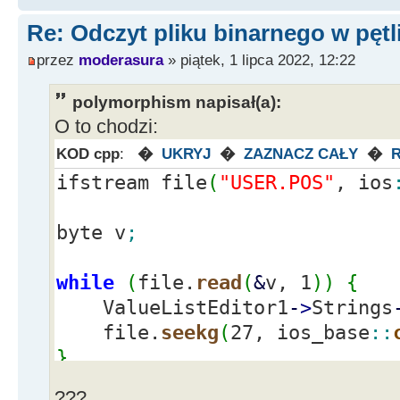
Re: Odczyt pliku binarnego w pętl
przez
moderasura
» piątek, 1 lipca 2022, 12:22
polymorphism napisał(a):
O to chodzi:
KOD cpp
:
�
UKRYJ
�
ZAZNACZ CAŁY
�
ifstream file
(
"USER.POS"
, ios
byte v
;
while
(
file.
read
(
&
v, 1
)
)
{
ValueListEditor1
-
>
Strings
file.
seekg
(
27, ios_base
::
}
???