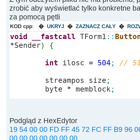
zrobić aby wyświetlać tylko konkretne baj
za pomocą pętli
KOD cpp
:
�
UKRYJ
�
ZAZNACZ CAŁY
�
ROZ
void
__fastcall
TForm1
::
Butto
*
Sender
)
{
int
ilosc
=
504
;
// 5
streampos size
;
byte
*
memblock
;
ifstream file
(
"USER.P
ios
::
out
|
ios
::
binary
|
ios
:
Podgląd z HexEdytor
if
(
file.
is_open
(
)
)
{
19 54 00 00 FD FF 45 72 FC FF B9 96 0
00 00 00 00 00 00 00