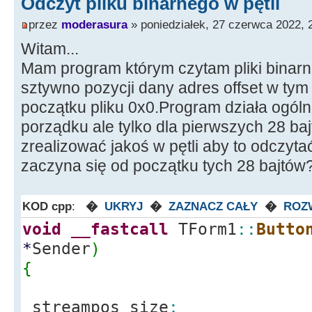
Odczyt pliku binarnego w pętli
przez
moderasura
» poniedziałek, 27 czerwca 2022, 
Witam...
Mam program którym czytam pliki binarne
sztywno pozycji dany adres offset w t
początku pliku 0x0.Program działa ogóln
porządku ale tylko dla pierwszych 28 bajt
zrealizować jakoś w pętli aby to odczyt
zaczyna się od początku tych 28 bajtów?
KOD cpp
:
�
UKRYJ
�
ZAZNACZ CAŁY
�
ROZ
void
__fastcall
TForm1
::
Butto
*
Sender
)
{
streampos size
;