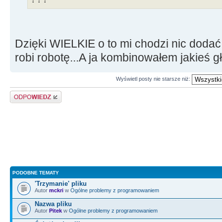
Dzięki WIELKIE o to mi chodzi nic dodać
robi robotę...A ja kombinowałem jakieś 
Wyświetl posty nie starsze niż:
Odpowiedz
PODOBNE TEMATY
'Trzymanie' pliku
Autor
mckri
w
Ogólne problemy z programowaniem
Nazwa pliku
Autor
Pitek
w
Ogólne problemy z programowaniem