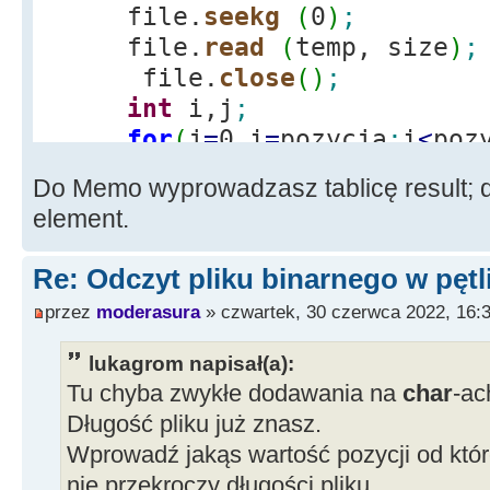
file.
seekg
(
0
)
;
file.
read
(
temp, size
)
;
file.
close
(
)
;
int
i,j
;
for
(
j
=
0,i
=
pozycja
;
i
<
poz
result
[
j
]
=
temp
[
i
]
;
Do Memo wyprowadzasz tablicę result; do
pierwsza
=
result
[
0
]
;
element.
Re: Odczyt pliku binarnego w pętl
przez
moderasura
» czwartek, 30 czerwca 2022, 16:
lukagrom napisał(a):
Tu chyba zwykłe dodawania na
char
-ac
Długość pliku już znasz.
Wprowadź jakąs wartość pozycji od któr
nie przekroczy długości pliku.