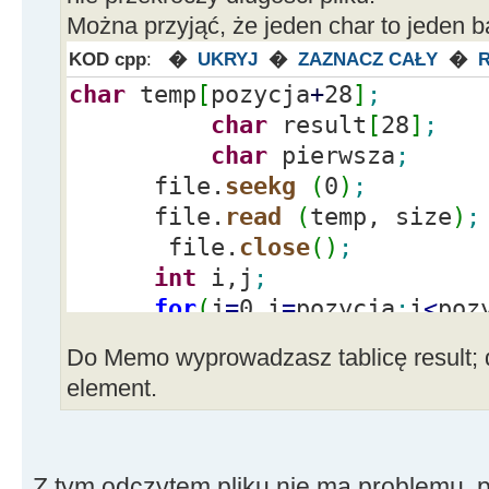
Można przyjąć, że jeden char to jeden ba
KOD cpp
:
�
UKRYJ
�
ZAZNACZ CAŁY
�
char
temp
[
pozycja
+
28
]
;
char
result
[
28
]
;
char
pierwsza
;
file.
seekg
(
0
)
;
file.
read
(
temp, size
)
;
file.
close
(
)
;
int
i,j
;
for
(
j
=
0,i
=
pozycja
;
i
<
poz
result
[
j
]
=
temp
[
i
]
;
Do Memo wyprowadzasz tablicę result; d
pierwsza
=
result
[
0
]
;
element.
Z tym odczytem pliku nie ma problemu, p