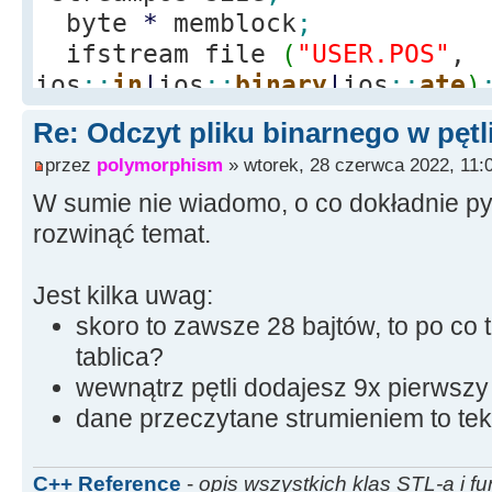
byte
*
memblock
;
ifstream file
(
"USER.POS"
,
ios
::
in
|
ios
::
binary
|
ios
::
ate
)
if
(
file.
is_open
(
)
)
Re: Odczyt pliku binarnego w pętl
{
przez
polymorphism
» wtorek, 28 czerwca 2022, 11:
size
=
file.
tellg
(
)
;
W sumie nie wiadomo, o co dokładnie py
memblock
=
new
char
[
rozwinąć temat.
file.
seekg
(
0
)
;
file.
read
(
memblock, 
Jest kilka uwag:
file.
close
(
)
;
skoro to zawsze 28 bajtów, to po co 
tablica?
for
(
int
i
=
1
;
i
<
1
wewnątrz pętli dodajesz 9x pierwszy
dane przeczytane strumieniem to tek
Memo1
-
>
Lines
-
>
Add
(
me
}
Edit24
-
>
Text
=
"Otwar
C++ Reference
-
opis wszystkich klas STL-a i fu