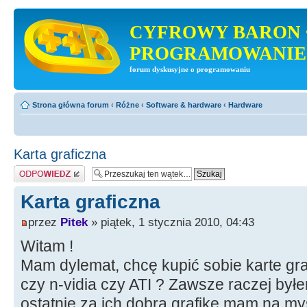
CYFROWY BARON 
PROGRAMOWANIE
forum dyskusyjne o programowaniu
Strona główna forum
‹
Różne
‹
Software & hardware
‹
Hardware
Karta graficzna
Odpowiedz
Karta graficzna
przez
Pitek
» piątek, 1 stycznia 2010, 04:43
Witam !
Mam dylemat, chcę kupić sobie karte gra
czy n-vidia czy ATI ? Zawsze raczej byłe
ostatnie za ich dobrą grafikę mam na my