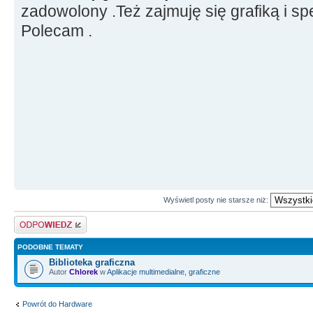
zadowolony .Też zajmuję się grafiką i s
Polecam .
Wyświetl posty nie starsze niż:
Odpowiedz
PODOBNE TEMATY
Biblioteka graficzna
Autor
Chlorek
w
Aplikacje multimedialne, graficzne
Powrót do Hardware