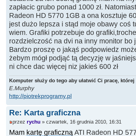
zapłacic grubo ponad 1000 zł. Natomias
Radeon HD 5770 1GB a ona kosztuje 600
jest dużo lepsza i stąd moje obawy coś t
wiem. Grafiki potrzebuje do grafiki,troche
rozdzielczość na dvi na inny monitor bo 
Bardzo proszę o jakąś podpowiedz moż
żebym mógł podjąć tą decyzję w jaśniejs
ni chce dac więcej niz jakieś 600 zł
Komputer służy do tego aby ułatwić Ci pracę, której
E.Murphy
http://piotrekprogramy.pl
Re: Karta graficzna
przez
rychu
» czwartek, 16 grudnia 2010, 16:31
Mam
kartę graficzną
ATI Radeon HD 5770