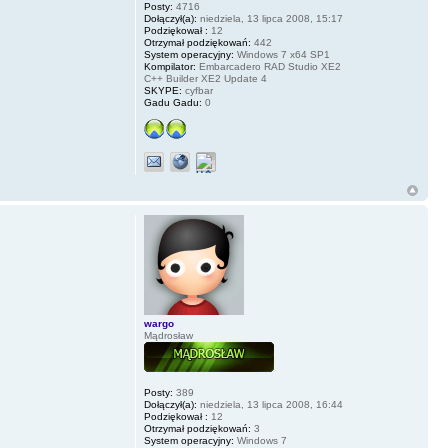
Posty:
4716
Dołączył(a):
niedziela, 13 lipca 2008, 15:17
Podziękował :
12
Otrzymał podziękowań:
442
System operacyjny:
Windows 7 x64 SP1
Kompilator:
Embarcadero RAD Studio XE2
C++ Builder XE2 Update 4
SKYPE:
cyfbar
Gadu Gadu:
0
wargo
Mądrosław
Posty:
389
Dołączył(a):
niedziela, 13 lipca 2008, 16:44
Podziękował :
12
Otrzymał podziękowań:
3
System operacyjny:
Windows 7