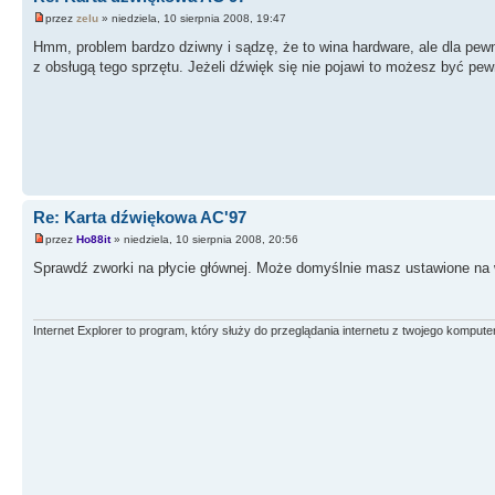
przez
zelu
» niedziela, 10 sierpnia 2008, 19:47
Hmm, problem bardzo dziwny i sądzę, że to wina hardware, ale dla pewn
z obsługą tego sprzętu. Jeżeli dźwięk się nie pojawi to możesz być pewn
Re: Karta dźwiękowa AC'97
przez
Ho88it
» niedziela, 10 sierpnia 2008, 20:56
Sprawdź zworki na płycie głównej. Może domyślnie masz ustawione na
Internet Explorer to program, który służy do przeglądania internetu z twojego komputer