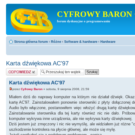
CYFROWY BARON 
forum dyskusyjne o programowaniu
Strona główna forum
‹
Różne
‹
Software & hardware
‹
Hardware
Karta dźwiękowa AC'97
Odpowiedz
Karta dźwiękowa AC'97
przez
Cyfrowy Baron
» sobota, 9 sierpnia 2008, 21:59
Miałem dziś do naprawy komputer na którym nie działał dźwięk. Oka
kartę AC'97. Zainstalowałem ponownie sterowniki z płyty dołączonej d
Audio było włączone, postanowiłem więc włożyć drugą kartę dźwięko
Zainstalowanie sterownika dla tej karty również nic nie dało. Prób
komputer wykrywa inne urządzenia, ale nie wykrywa karty dźwiękowej.
Dziś jestem już zmęczony i nic nie wymyślę, ale widziałem już różne "
uszkodzenie kontrolera na płycie głównej, ale może się mylę.
Jeżeli spotkałeś się z podobnym problemem - napisz.