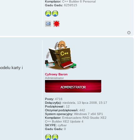
Kompilator:
C++ Builder 6 Personal
Gadu Gadu:
6259515
odelu karty i
Cyfrowy Baron
Administrator
Posty:
4716
Dołączył(a):
niedziela, 13 lipca 2008, 15:17
Podziękował :
12
Otrzymał podziękowań:
442
System operacyjny:
Windows 7 x64 SP1
Kompilator:
Embarcadero RAD Studio XE2
C++ Builder XE2 Update 4
SKYPE:
cyfbar
Gadu Gadu:
0