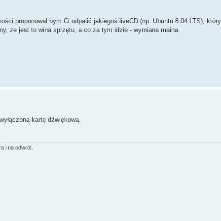
ości proponował bym Ci odpalić jakiegoś liveCD (np. Ubuntu 8.04 LTS), któr
y, że jest to wina sprzętu, a co za tym idzie - wymiana maina.
 wyłączoną kartę dźwiękową.
a i na odwrót.