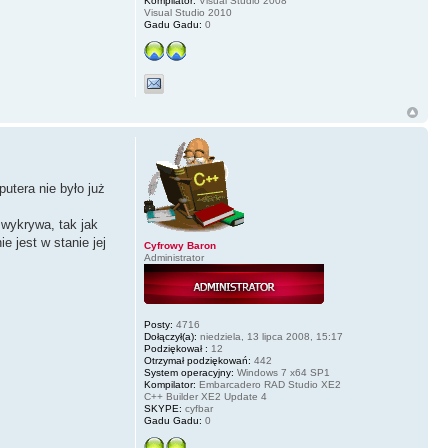
Kompilator:
Visual Studio 2008
Visual Studio 2010
Gadu Gadu:
0
utera nie było już
 wykrywa, tak jak
e jest w stanie jej
Cyfrowy Baron
Administrator
Posty:
4716
Dołączył(a):
niedziela, 13 lipca 2008, 15:17
Podziękował :
12
Otrzymał podziękowań:
442
System operacyjny:
Windows 7 x64 SP1
Kompilator:
Embarcadero RAD Studio XE2
C++ Builder XE2 Update 4
SKYPE:
cyfbar
Gadu Gadu:
0