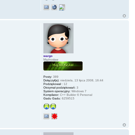
wargo
Mądrosław
Posty:
389
Dołączył(a):
niedziela, 13 lipca 2008, 16:44
Podziękował :
12
Otrzymał podziękowań:
3
System operacyjny:
Windows 7
Kompilator:
C++ Builder 6 Personal
Gadu Gadu:
6259515