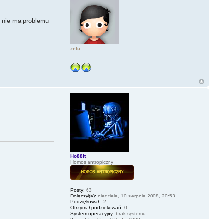
y nie ma problemu
zelu
Ho88it
Homos antropiczny
Posty:
63
Dołączył(a):
niedziela, 10 sierpnia 2008, 20:53
Podziękował :
2
Otrzymał podziękowań:
0
System operacyjny:
brak systemu