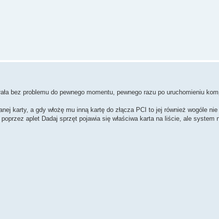
iałała bez problemu do pewnego momentu, pewnego razu po uruchomieniu komp
ej karty, a gdy włożę mu inną kartę do złącza PCI to jej również wogóle nie
oprzez aplet Dadaj sprzęt pojawia się właściwa karta na liście, ale system ni