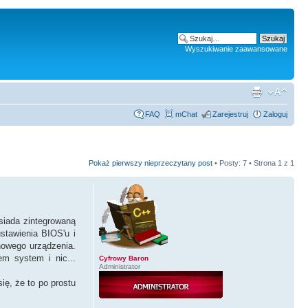
Wyszukiwanie zaawansowane
FAQ
mChat
Zarejestruj
Zaloguj
Pokaż pierwszy nieprzeczytany post
• Posty: 7 • Strona
1
z
1
siada zintegrowaną
ustawienia BIOS'u i
nowego urządzenia.
em system i nic...
Cyfrowy Baron
Administrator
ię, że to po prostu