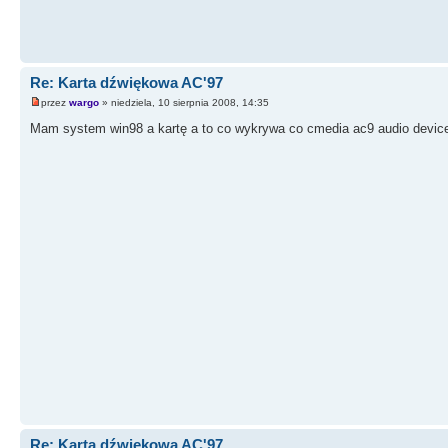
Re: Karta dźwiękowa AC'97
przez
wargo
» niedziela, 10 sierpnia 2008, 14:35
Mam system win98 a kartę a to co wykrywa co cmedia ac9 audio devic
Re: Karta dźwiękowa AC'97