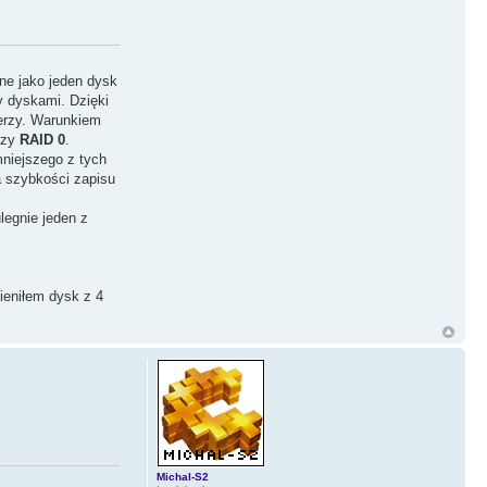
ne jako jeden dysk
y dyskami. Dzięki
erzy. Warunkiem
rzy
RAID 0
.
mniejszego z tych
a szybkości zapisu
legnie jeden z
ieniłem dysk z 4
Michal-S2