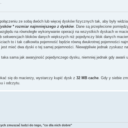
.
 połączeniu ze sobą dwóch lub więcej dysków fizycznych tak, aby były widzia
ysków * rozmiar najmniejszego z dysków
. Dane są przeplecione pomiędz
 względu na równoległe wykonywanie operacji na wszystkich dyskach w maci
lub sekwencjach bloków danych większych niż pojedynczy blok danych macie
ciach to i tak całkowita pojemność będzie równą dwukrotnej pojemności naj
j jest mieć dwa dyski o tej samej pojemności. Niewątpliwie jednak zyskasz n
 taka sama jak awaryjność pojedynczego dysku, niemniej jednak gdy awarii u
iekać się do macierzy, wystarczy kupić dysk z
32 MB cache
. Gdy y siebie zm
u i odczytu.
ych zmuszać ludzi do tego, "co dla nich dobre"