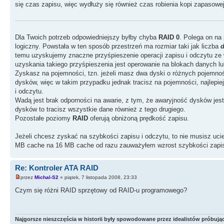
się czas zapisu, więc wydłuży się również czas robienia kopi zapasowej
Dla Twoich potrzeb odpowiedniejszy byłby chyba
RAID 0
. Polega on na
logiczny. Powstała w ten sposób przestrzeń ma rozmiar taki jak liczba
d
temu uzyskujemy znaczne przyśpieszenie operacji zapisu i odczytu ze
uzyskania takiego przyśpieszenia jest operowanie na blokach danych 
Zyskasz na pojemności, tzn. jeżeli masz dwa dyski o różnych pojemnoś
dysków, więc w takim przypadku jednak tracisz na pojemności, najlepie
i odczytu.
Wadą jest brak odporności na awarie, z tym, że awaryjność dysków jest
dysków to tracisz wszystkie dane również z tego drugiego.
Pozostałe poziomy
RAID
oferują obniżoną prędkość zapisu.
Jeżeli chcesz zyskać na szybkości zapisu i odczytu, to nie musisz uc
MB cache na 16 MB cache od razu zauważyłem wzrost szybkości zapis
Re: Kontroler ATA RAID
przez
Michal-S2
» piątek, 7 listopada 2008, 23:33
Czym się różni RAID sprzętowy od RAID-u programowego?
Najgorsze nieszczęścia w historii były spowodowane przez idealistów próbując