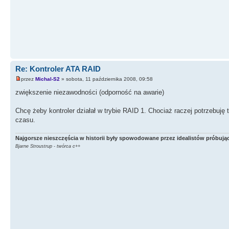
Re: Kontroler ATA RAID
przez
Michal-S2
» sobota, 11 października 2008, 09:58
zwiększenie niezawodności (odporność na awarie)
Chcę żeby kontroler działał w trybie RAID 1. Chociaż raczej potrzebuj
czasu.
Najgorsze nieszczęścia w historii były spowodowane przez idealistów próbując
Bjarne Stroustrup - twórca c++