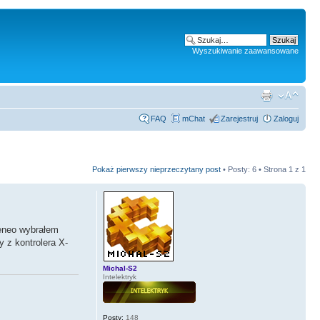
Wyszukiwanie zaawansowane
FAQ
mChat
Zarejestruj
Zaloguj
Pokaż pierwszy nieprzeczytany post
• Posty: 6 • Strona
1
z
1
eneo wybrałem
y z kontrolera X-
Michal-S2
Intelektryk
Posty:
148