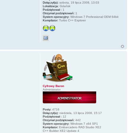
Dołączył(a):
sobota, 19 lipca 2008, 13:03
Lokalizacja:
Gdańsk
Podziękował :
1
Otrzymał podziękowań:
1
System operacyjny:
Windows 7 Professional OEM 64bit
Kompilator:
Turbo C++ Explorer
Cyfrowy Baron
Administrator
Posty:
4716
Dołączył(a):
niedziela, 13 lipca 2008, 15:17
Podziękował :
12
Otrzymał podziękowań:
442
System operacyjny:
Windows 7 x64 SP1
Kompilator:
Embarcadero RAD Studio XE2
C++ Builder XE2 Update 4