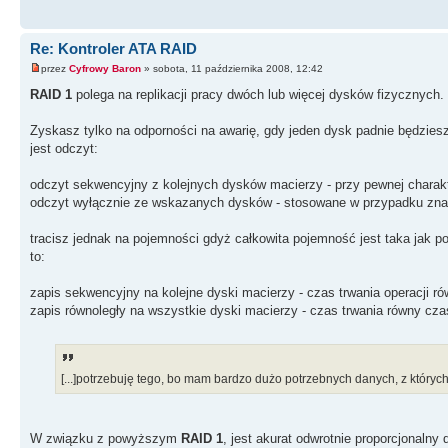
Re: Kontroler ATA RAID
przez
Cyfrowy Baron
» sobota, 11 października 2008, 12:42
RAID 1
polega na replikacji pracy dwóch lub więcej dysków fizycznych
Zyskasz tylko na odporności na awarię, gdy jeden dysk padnie będzies
jest odczyt:
odczyt sekwencyjny z kolejnych dysków macierzy - przy pewnej charakt
odczyt wyłącznie ze wskazanych dysków - stosowane w przypadku zna
tracisz jednak na pojemności gdyż całkowita pojemność jest taka jak p
to:
zapis sekwencyjny na kolejne dyski macierzy - czas trwania operacji r
zapis równoległy na wszystkie dyski macierzy - czas trwania równy cza
[...]potrzebuję tego, bo mam bardzo dużo potrzebnych danych, z któryc
W związku z powyższym
RAID 1
, jest akurat odwrotnie proporcjonaln