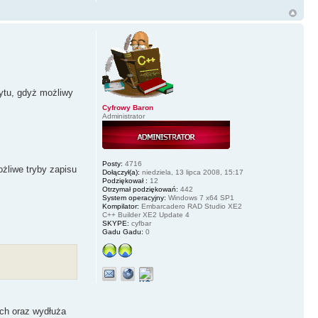
ytu, gdyż możliwy
Cyfrowy Baron
Administrator
Posty:
4716
żliwe tryby zapisu
Dołączył(a):
niedziela, 13 lipca 2008, 15:17
Podziękował :
12
Otrzymał podziękowań:
442
System operacyjny:
Windows 7 x64 SP1
Kompilator:
Embarcadero RAD Studio XE2
C++ Builder XE2 Update 4
SKYPE:
cyfbar
Gadu Gadu:
0
ych oraz wydłuża