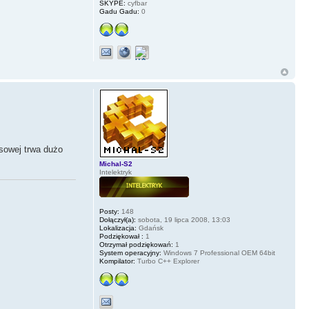
SKYPE:
cyfbar
Gadu Gadu:
0
asowej trwa dużo
Michal-S2
Intelektryk
Posty:
148
Dołączył(a):
sobota, 19 lipca 2008, 13:03
Lokalizacja:
Gdańsk
Podziękował :
1
Otrzymał podziękowań:
1
System operacyjny:
Windows 7 Professional OEM 64bit
Kompilator:
Turbo C++ Explorer