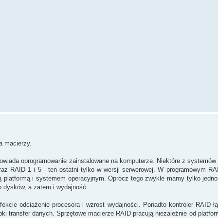
a macierzy.
wiada oprogramowanie zainstalowane na komputerze. Niektóre z systemów 
raz RAID 1 i 5 - ten ostatni tylko w wersji serwerowej. W programowym R
ną platformą i systemem operacyjnym. Oprócz tego zwykle mamy tylko jedno
o dysków, a zatem i wydajność.
fekcie odciążenie procesora i wzrost wydajności. Ponadto kontroler RAID ł
ybki transfer danych. Sprzętowe macierze RAID pracują niezależnie od platf