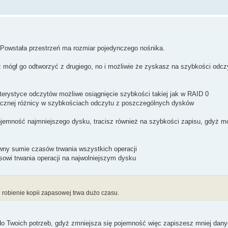
. Powstała przestrzeń ma rozmiar pojedynczego nośnika.
z mógł go odtworzyć z drugiego, no i możliwie że zyskasz na szybkości odcz
erystyce odczytów możliwe osiągnięcie szybkości takiej jak w RAID 0
cznej różnicy w szybkościach odczytu z poszczególnych dysków
ojemność najmniejszego dysku, tracisz również na szybkości zapisu, gdyż mo
ówny sumie czasów trwania wszystkich operacji
sowi trwania operacji na najwolniejszym dysku
h robienie kopii zapasowej trwa dużo czasu.
y do Twoich potrzeb, gdyż zmniejsza się pojemność więc zapiszesz mniej dan