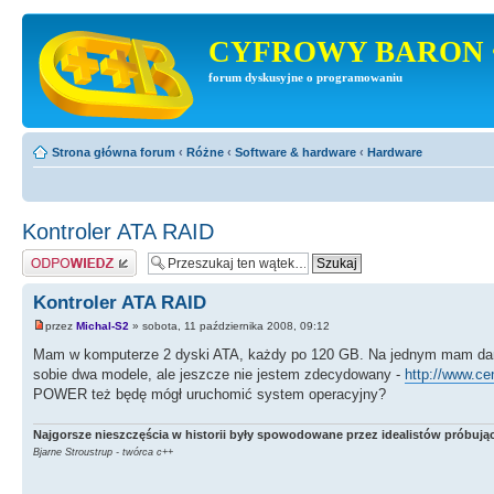
CYFROWY BARON 
forum dyskusyjne o programowaniu
Strona główna forum
‹
Różne
‹
Software & hardware
‹
Hardware
Kontroler ATA RAID
Odpowiedz
Kontroler ATA RAID
przez
Michal-S2
» sobota, 11 października 2008, 09:12
Mam w komputerze 2 dyski ATA, każdy po 120 GB. Na jednym mam dane
sobie dwa modele, ale jeszcze nie jestem zdecydowany -
http://www.ce
POWER też będę mógł uruchomić system operacyjny?
Najgorsze nieszczęścia w historii były spowodowane przez idealistów próbując
Bjarne Stroustrup - twórca c++