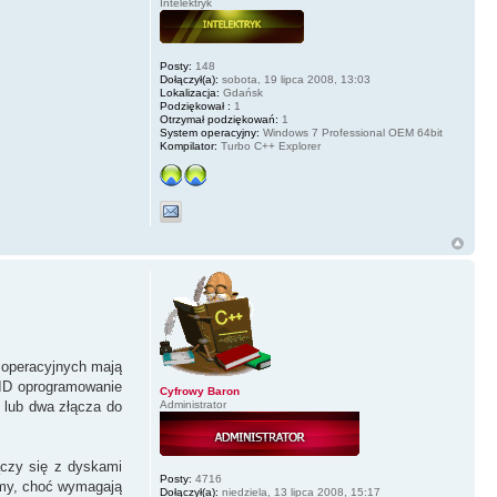
Intelektryk
Posty:
148
Dołączył(a):
sobota, 19 lipca 2008, 13:03
Lokalizacja:
Gdańsk
Podziękował :
1
Otrzymał podziękowań:
1
System operacyjny:
Windows 7 Professional OEM 64bit
Kompilator:
Turbo C++ Explorer
operacyjnych mają
AID oprogramowanie
Cyfrowy Baron
Administrator
 lub dwa złącza do
ączy się z dyskami
Posty:
4716
ormy, choć wymagają
Dołączył(a):
niedziela, 13 lipca 2008, 15:17