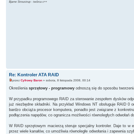
Bjarne Stroustrup - twórca c++
Re: Kontroler ATA RAID
przez
Cyfrowy Baron
» sobota, 8 listopada 2008, 00:14
Określenia
sprzętowy - programowy
odnoszą się do sposobu tworzeni
W przypadku programowego RAID za sterowanie zespołem dysków odpo
już niezbędne składniki. Na przykład Windows NT obsługuje RAID 0 o
bardzo obciąża procesor komputera, ponadto jest związane z konkret
podłączenia napędów, co ogranicza możliwości równoległych odwołań d
W RAID sprzętowym macierzą steruje specjalny kontroler. Daje to w e
przez wiele kanałów, co umożliwia równoległe odwołania i zapewnia sz