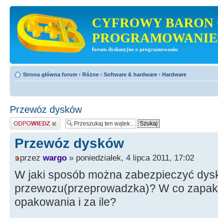
CYFROWY BARON 
PROGRAMOWANIE
forum dyskusyjne o programowaniu
Strona główna forum
‹
Różne
‹
Software & hardware
‹
Hardware
Przewóz dysków
Odpowiedz
Przewóz dysków
przez
wargo
» poniedziałek, 4 lipca 2011, 17:02
W jaki sposób można zabezpieczyć dys
przewozu(przeprowadzka)? W co zapak
opakowania i za ile?