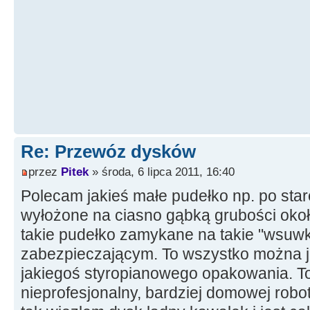
Re: Przewóz dysków
przez
Pitek
» środa, 6 lipca 2011, 16:40
Polecam jakieś małe pudełko np. po stare
wyłożone na ciasno gąbką grubości oko
takie pudełko zamykane na takie "wsuwk
zabezpieczającym. To wszystko można j
jakiegoś styropianowego opakowania. T
nieprofesjonalny, bardziej domowej robo