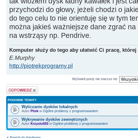
tak wiozłem dysk ładny kawałek i jest cał
przychodzi do głowy, jeżeli chodzi o ja
do tego celu to nie orientuję się w tym 
można jakieś ważniejsze dane zgrać na 
na wstrząsy np. Pendrive.
Komputer służy do tego aby ułatwić Ci pracę, której
E.Murphy
http://piotrekprogramy.pl
Wyświetl posty nie starsze niż:
Odpowiedz
PODOBNE TEMATY
Wyliczanie dysków lokalnych
Autor
Pitek
w
Ogólne problemy z programowaniem
Wykrywanie dysków zewnętrznych
Autor
Krzysiu555
w
Ogólne problemy z programowaniem
Powrót do Hardware