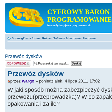
CYFROWY BARON 
PROGRAMOWANIE
forum dyskusyjne o programowaniu
Strona główna forum
‹
Różne
‹
Software & hardware
‹
Hardware
Przewóz dysków
Odpowiedz
Przewóz dysków
przez
wargo
» poniedziałek, 4 lipca 2011, 17:02
W jaki sposób można zabezpieczyć dys
przewozu(przeprowadzka)? W co zapak
opakowania i za ile?