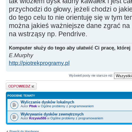
tak wiozłem dysk ładny kawałek i jest cał
przychodzi do głowy, jeżeli chodzi o ja
do tego celu to nie orientuję się w tym 
można jakieś ważniejsze dane zgrać na 
na wstrząsy np. Pendrive.
Komputer służy do tego aby ułatwić Ci pracę, której
E.Murphy
http://piotrekprogramy.pl
Wyświetl posty nie starsze niż:
Odpowiedz
PODOBNE TEMATY
Wyliczanie dysków lokalnych
Autor
Pitek
w
Ogólne problemy z programowaniem
Wykrywanie dysków zewnętrznych
Autor
Krzysiu555
w
Ogólne problemy z programowaniem
Powrót do Hardware