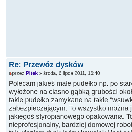
Re: Przewóz dysków
przez
Pitek
» środa, 6 lipca 2011, 16:40
Polecam jakieś małe pudełko np. po stare
wyłożone na ciasno gąbką grubości oko
takie pudełko zamykane na takie "wsuwk
zabezpieczającym. To wszystko można j
jakiegoś styropianowego opakowania. T
nieprofesjonalny, bardziej domowej robo