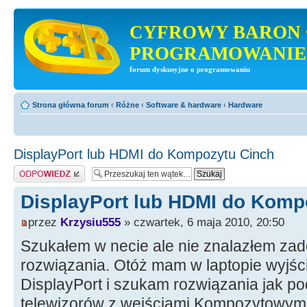
CYFROWY BARON 
PROGRAMOWANIE
forum dyskusyjne o programowaniu
Strona główna forum
‹
Różne
‹
Software & hardware
‹
Hardware
DisplayPort lub HDMI do Kompozytu Cinch
Odpowiedz
DisplayPort lub HDMI do Komp
przez
Krzysiu555
» czwartek, 6 maja 2010, 20:50
Szukałem w necie ale nie znalazłem za
rozwiązania. Otóż mam w laptopie wyjśc
DisplayPort i szukam rozwiązania jak p
telewizorów z wejściami Kompozytowymi 