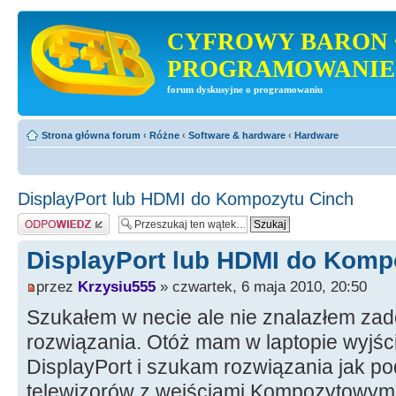
CYFROWY BARON 
PROGRAMOWANIE
forum dyskusyjne o programowaniu
Strona główna forum
‹
Różne
‹
Software & hardware
‹
Hardware
DisplayPort lub HDMI do Kompozytu Cinch
Odpowiedz
DisplayPort lub HDMI do Komp
przez
Krzysiu555
» czwartek, 6 maja 2010, 20:50
Szukałem w necie ale nie znalazłem za
rozwiązania. Otóż mam w laptopie wyjśc
DisplayPort i szukam rozwiązania jak p
telewizorów z wejściami Kompozytowymi 