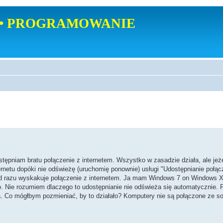
• PROGRAMOWANIE
pniam bratu połączenie z internetem. Wszystko w zasadzie działa, ale jeże
ernetu dopóki nie odświeżę (uruchomię ponownie) usługi "Udostępnianie połąc
 od razu wyskakuje połączenie z internetem. Ja mam Windows 7 on Windows X
. Nie rozumiem dlaczego to udostępnianie nie odświeża się automatycznie. 
na. Co mógłbym pozmieniać, by to działało? Komputery nie są połączone ze s