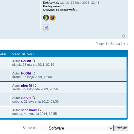
Dołączył(a):
wtorek, 15 lipca 2008, 22:43
Podziękował :
1
Otrzymał podziękowań:
1
Posty: 1 • Strona
1
z
1
LONE
OSTATNI POST
Autor
Ho88it
5
piątek, 18 marca 2011, 02:19
Autor
Ho88it
0
środa, 27 maja 2009, 15:08
Autor
piotr49
8
środa, 25 listopada 2009, 20:56
Autor
Corvis
1
sobota, 21 stycznia 2012, 09:35
Autor
sebaskow
2
sobota, 4 stycznia 2014, 10:55
Skocz do: