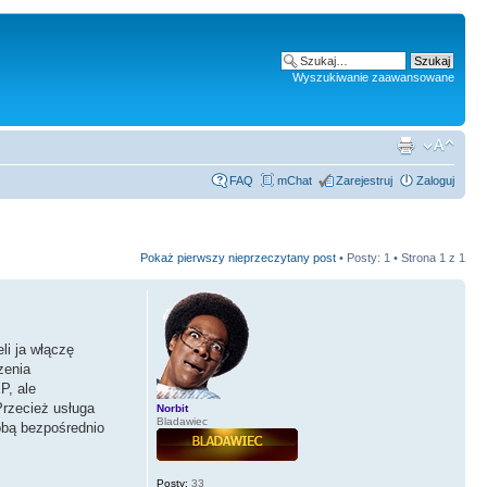
Wyszukiwanie zaawansowane
FAQ
mChat
Zarejestruj
Zaloguj
Pokaż pierwszy nieprzeczytany post
• Posty: 1 • Strona
1
z
1
li ja włączę
zenia
P, ale
Przecież usługa
Norbit
Bladawiec
obą bezpośrednio
Posty:
33