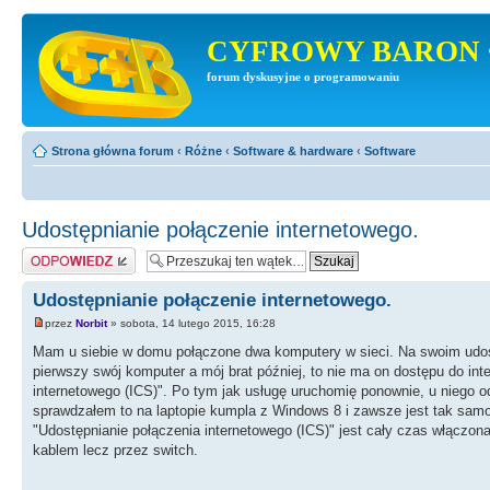
CYFROWY BARON 
forum dyskusyjne o programowaniu
Strona główna forum
‹
Różne
‹
Software & hardware
‹
Software
Udostępnianie połączenie internetowego.
Odpowiedz
Udostępnianie połączenie internetowego.
przez
Norbit
» sobota, 14 lutego 2015, 16:28
Mam u siebie w domu połączone dwa komputery w sieci. Na swoim udostę
pierwszy swój komputer a mój brat później, to nie ma on dostępu do int
internetowego (ICS)". Po tym jak usługę uruchomię ponownie, u niego
sprawdzałem to na laptopie kumpla z Windows 8 i zawsze jest tak samo
"Udostępnianie połączenia internetowego (ICS)" jest cały czas włączo
kablem lecz przez switch.