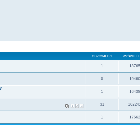
ODPOWIEDZI
WYŚWIET
1
1876
0
1946
?
1
1643
31
10224
1
2
3
1
1766