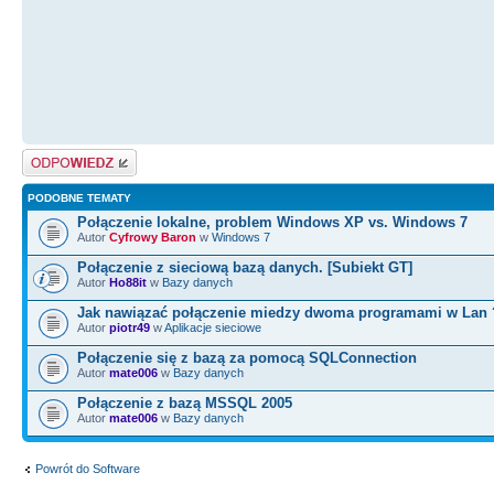
Odpowiedz
PODOBNE TEMATY
Połączenie lokalne, problem Windows XP vs. Windows 7
Autor
Cyfrowy Baron
w
Windows 7
Połączenie z sieciową bazą danych. [Subiekt GT]
Autor
Ho88it
w
Bazy danych
Jak nawiązać połączenie miedzy dwoma programami w Lan 
Autor
piotr49
w
Aplikacje sieciowe
Połączenie się z bazą za pomocą SQLConnection
Autor
mate006
w
Bazy danych
Połączenie z bazą MSSQL 2005
Autor
mate006
w
Bazy danych
Powrót do Software