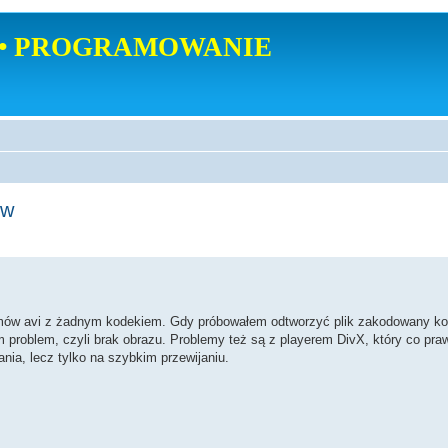
• PROGRAMOWANIE
ów
 filmów avi z żadnym kodekiem. Gdy próbowałem odtworzyć plik zakodowany k
m problem, czyli brak obrazu. Problemy też są z playerem DivX, który co pra
nia, lecz tylko na szybkim przewijaniu.