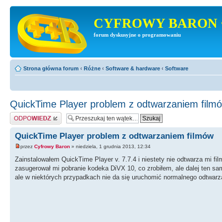
CYFROWY BARON 
forum dyskusyjne o programowaniu
Strona główna forum
‹
Różne
‹
Software & hardware
‹
Software
QuickTime Player problem z odtwarzaniem film
Odpowiedz
QuickTime Player problem z odtwarzaniem filmów
przez
Cyfrowy Baron
» niedziela, 1 grudnia 2013, 12:34
Zainstalowałem QuickTime Player v. 7.7.4 i niestety nie odtwarza mi
zasugerował mi pobranie kodeka DiVX 10, co zrobiłem, ale dalej ten sa
ale w niektórych przypadkach nie da się uruchomić normalnego odtwarza