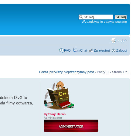
Wyszukiwanie zaawansowane
FAQ
mChat
Zarejestruj
Zaloguj
Pokaż pierwszy nieprzeczytany post
• Posty: 1 • Strona
1
z
1
odekiem DivX to
wda filmy odtwarza,
Cyfrowy Baron
Administrator