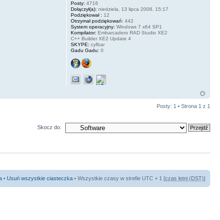
Posty:
4716
Dołączył(a):
niedziela, 13 lipca 2008, 15:17
Podziękował :
12
Otrzymał podziękowań:
442
System operacyjny:
Windows 7 x64 SP1
Kompilator:
Embarcadero RAD Studio XE2
C++ Builder XE2 Update 4
SKYPE:
cyfbar
Gadu Gadu:
0
Posty: 1 • Strona
1
z
1
Skocz do:
a
•
Usuń wszystkie ciasteczka
• Wszystkie czasy w strefie UTC + 1 [
czas letni (DST)
]