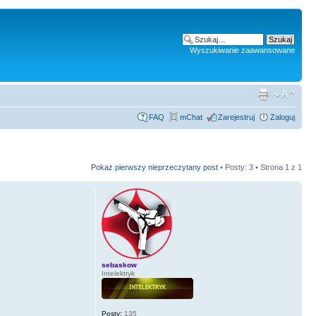
Wyszukiwanie zaawansowane
FAQ
mChat
Zarejestruj
Zaloguj
Pokaż pierwszy nieprzeczytany post
• Posty: 3 • Strona
1
z
1
sebaskow
Intelektryk
Posty:
135