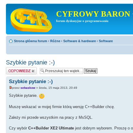
CYFROWY BARON 
forum dyskusyjne o programowaniu
Strona główna forum
‹
Różne
‹
Software & hardware
‹
Software
Szybkie pytanie :-)
Odpowiedz
Szybkie pytanie :-)
przez
sebaskow
» środa, 15 maja 2013, 20:49
Szybkie pytanie.
Muszę wskazać w mojej firmie którą wersję C++Builder chcę.
Zależy mi przede wszystkim na pracy z MsSQL.
Czy wybór
C++Builder XE2 Ultimate
jest dobrym wyborem. Proszę o op