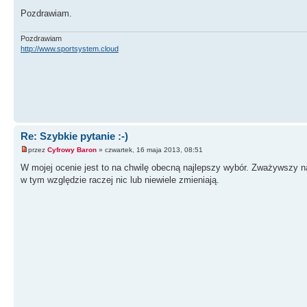
Pozdrawiam.
Pozdrawiam
http://www.sportsystem.cloud
Re: Szybkie pytanie :-)
przez
Cyfrowy Baron
» czwartek, 16 maja 2013, 08:51
W mojej ocenie jest to na chwilę obecną najlepszy wybór. Zważywszy n
w tym względzie raczej nic lub niewiele zmieniają.