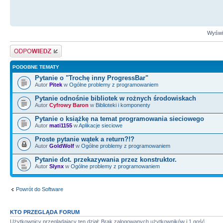
Wyświe
Odpowiedz
PODOBNE TEMATY
Pytanie o "Trochę inny ProgressBar"
Autor
Pitek
w
Ogólne problemy z programowaniem
Pytanie odnośnie bibliotek w rożnych środowiskach
Autor
Cyfrowy Baron
w
Biblioteki i komponenty
Pytanie o książkę na temat programowania sieciowego
Autor
mati1155
w
Aplikacje sieciowe
Proste pytanie wątek a return?!?
Autor
GoldWolf
w
Ogólne problemy z programowaniem
Pytanie dot. przekazywania przez konstruktor.
Autor
Slynx
w
Ogólne problemy z programowaniem
Powrót do Software
KTO PRZEGLĄDA FORUM
Użytkownicy przeglądający ten dział: Brak zalogowanych użytkowników i 1 gość