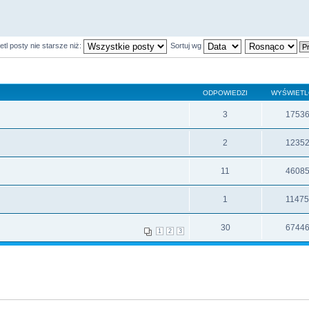
tl posty nie starsze niż:
Sortuj wg
ODPOWIEDZI
WYŚWIET
3
1753
2
1235
11
4608
1
1147
30
6744
1
2
3