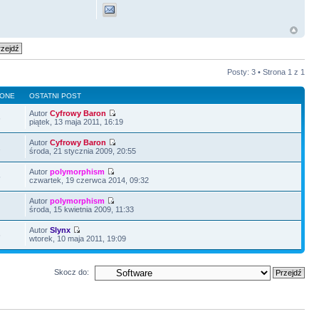
Posty: 3 • Strona
1
z
1
LONE
OSTATNI POST
Autor
Cyfrowy Baron
6
piątek, 13 maja 2011, 16:19
Autor
Cyfrowy Baron
2
środa, 21 stycznia 2009, 20:55
Autor
polymorphism
5
czwartek, 19 czerwca 2014, 09:32
Autor
polymorphism
5
środa, 15 kwietnia 2009, 11:33
Autor
Slynx
6
wtorek, 10 maja 2011, 19:09
Skocz do: