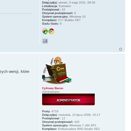
Dołączył(a):
wtorek, 3 maja 2011, 08:30
Lokalizacja:
Katowice
Podziękował :
10
Otrzymał podziękowań:
0
System operacyjny:
Windows 10
Kompilator:
C++ Builder XE7
Gadu Gadu:
0
ych wersji, które
Cyfrowy Baron
Administrator
Posty:
4716
Dołączył(a):
niedziela, 13 lipca 2008, 15:17
Podziękował :
12
Otrzymał podziękowań:
442
System operacyjny:
Windows 7 x64 SP1
Kompilator:
Embarcadero RAD Studio XE2