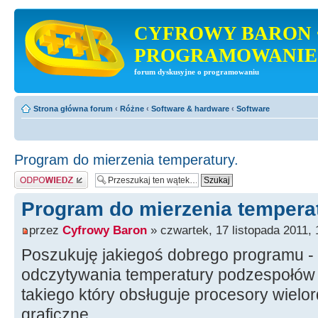
CYFROWY BARON 
PROGRAMOWANIE
forum dyskusyjne o programowaniu
Strona główna forum
‹
Różne
‹
Software & hardware
‹
Software
Program do mierzenia temperatury.
Odpowiedz
Program do mierzenia temperat
przez
Cyfrowy Baron
» czwartek, 17 listopada 2011, 
Poszukuję jakiegoś dobrego programu -
odczytywania temperatury podzespołów
takiego który obsługuje procesory wielo
graficzne.