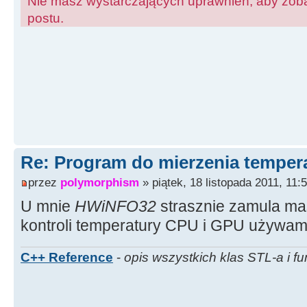
Nie masz wystarczających uprawnień, aby zoba
postu.
Re: Program do mierzenia tempera
przez
polymorphism
» piątek, 18 listopada 2011, 11:
U mnie
HWiNFO32
strasznie zamula ma
kontroli temperatury CPU i GPU używa
C++ Reference
-
opis wszystkich klas STL-a i fu