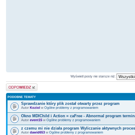
Wyświetl posty nie starsze niż:
Odpowiedz
PODOBNE TEMATY
Sprawdzanie który plik został otwarty przez program
Autor
Koziol
w
Ogólne problemy z programowaniem
Okno MDIChild i Action = caFree - Abnormal program termin
Autor
event15
w
Ogólne problemy z programowaniem
z czemu mi nie działa program Wyliczanie aktywnych proce
Autor
dawid653
w
Ogólne problemy z programowaniem