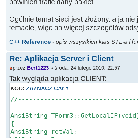
powinien trafić dany pakiet.
Ogólnie temat sieci jest złożony, a ja nie
temacie, więc po więcej szczegółów odsył
C++ Reference
-
opis wszystkich klas STL-a i fu
Re: Aplikacja Server i Client
przez
Bert1223
» środa, 24 lutego 2010, 22:57
Tak wygląda aplikacja CLIENT:
KOD:
ZAZNACZ CAŁY
//--------------------------------
--------------------
AnsiString TForm3::GetLocalIP(void
{
AnsiString retVal;