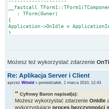
--------------------
__fastcall TForm1::TForm1(TCompone
: TForm(Owner)
{
Application->OnIdle = ApplicationI
}
//--------------------------------
--------------------
void __fastcall TForm1::Applicatio
bool &Done)
Możesz też wykorzystać zdarzenie
OnT
{
// zadania;
Re: Aplikacja Server i Client
}
przez
Witold
» poniedziałek, 1 marca 2010, 12:43
Cyfrowy Baron napisał(a):
Możesz wykorzystać zdarzenie
OnIdle
wykorzystujące
proces bezczynności 