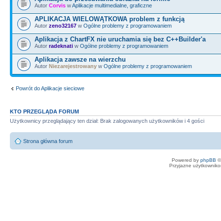
Autor
Corvis
w
Aplikacje multimedialne, graficzne
APLIKACJA WIELOWĄTKOWA problem z funkcją
Autor
zeno32167
w
Ogólne problemy z programowaniem
Aplikacja z ChartFX nie uruchamia się bez C++Builder'a
Autor
radeknati
w
Ogólne problemy z programowaniem
Aplikacja zawsze na wierzchu
Autor
Niezarejestrowany
w
Ogólne problemy z programowaniem
Powrót do Aplikacje sieciowe
KTO PRZEGLĄDA FORUM
Użytkownicy przeglądający ten dział: Brak zalogowanych użytkowników i 4 gości
Strona główna forum
Powered by
phpBB
©
Przyjazne użytkowniko