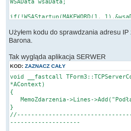
WSAData wsaData;
if(!WSAStartup(MAKEWORD(1, 1),&wsa
{
Użyłem kodu do sprawdzania adresu IP 
char BufHost[80];
if(gethostname(BufHost, sizeof(B
Barona.
SOCKET_ERROR)
Tak wygląda aplikacja SERWER
{
KOD:
ZAZNACZ CAŁY
hostent *phe = gethostbyname(Bu
void __fastcall TForm3::TCPServerC
if(phe)
*AContext)
{
{
in_addr addr;
MemoZdarzenia->Lines->Add("Podłą
for(int i = 0; phe->h_addr_list
}
{
//--------------------------------
CopyMemory(&addr, phe->h_addr_
--------------------
sizeof(in_addr));
if(i > 0) AppendStr(retVal, "