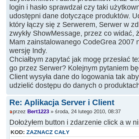
login i hasło sprawdzał czy taki użytkown
udostępni dane dotyczące produktów. Ud
który łączy się z Serwerem, Serwer w z
zwykły ShowMessage, przez co widać, że 
Mam zainstalowanego CodeGrea 2007 ni
wersję Indy.
Chciałbym zapytać jak mogę przesłać text
go przez Serwer? Kolejnym pytaniem będ
Client wysyła dane do logowania tak ab
udzielić dostępu do danych o produktac
Re: Aplikacja Server i Client
przez
Bert1223
» środa, 24 lutego 2010, 08:37
Dołożyłem button i zdarzenie click a w n
KOD:
ZAZNACZ CAŁY