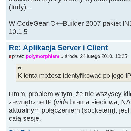
(Indy)...
W CodeGear C++Builder 2007 pakiet IND
10.1.5
Re: Aplikacja Server i Client
przez
polymorphism
» środa, 24 lutego 2010, 13:25
Klienta możesz identyfikować po jego IP
Hmm, problem w tym, że nie wszyscy kl
zewnętrzne IP (
vide
brama sieciowa, NAT
aktualnym połączeniem (socketem), jeśl
całą sesję.