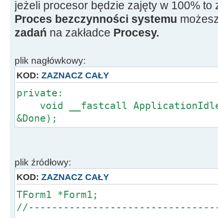
jeżeli procesor będzie zajęty w 100% to 
Proces bezczynności systemu
możesz
zadań
na zakładce
Procesy.
plik nagłówkowy:
KOD:
ZAZNACZ CAŁY
private:
void __fastcall ApplicationIdle(
&Done);
plik źródłowy:
KOD:
ZAZNACZ CAŁY
TForm1 *Form1;
//--------------------------------