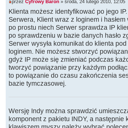
przez
Cyfrowy Baron
» środa, 24 lutego 2010, 12:05
Klienta możesz identyfikować po jego IP
Serwera, Klient wraz z loginem i hasłem 
po prostu niech Serwer sprawdza IP klient
po sprawdzeniu w bazie danych hasło zg
Serwer wysyła komunikat do klienta pod
loginem. Nie możesz stworzyć powiązania
gdyż IP może się zmieniać podczas każd
tworzyć powiązanie przy każdym podłącze
to powiązanie do czasu zakończenia sesji
bazie tymczasowej.
Wersję Indy można sprawdzić umieszcza
komponent z pakietu INDY, a następnie 
klawiszem myszy należy wybrać poleceni