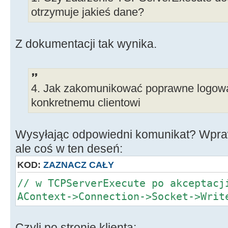
ostatniego ';'
otrzymuje jakieś dane?
pass = line;
pass.Delete(1, a); // otrzymu
Z dokumentacji tak wynika.
line.Delete(a, line.Length());
i haslo
4. Jak zakomunikować poprawne logowa
login = line;
konkretnemu clientowi
int i = 0;
Wysyłając odpowiedni komunikat? Wpraw
while(Uzytkownik[i].get_id()
ale coś w ten deseń:
{
if(login == Uzytkownik[i].get
KOD:
ZAZNACZ CAŁY
Uzytkownik[i].get_pass())
// w TCPServerExecute po akceptacj
{
AContext->Connection->Socket->Writ
// Jak zwrócić użytkowniko
logowaniu ??
Czyli po stronie klienta: