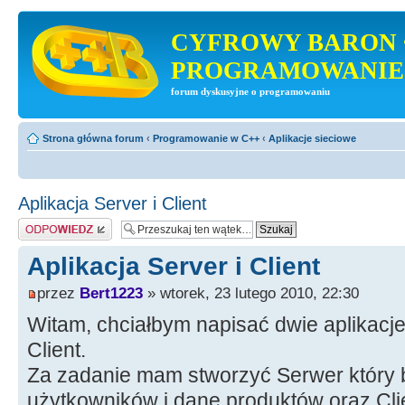
CYFROWY BARON 
PROGRAMOWANIE
forum dyskusyjne o programowaniu
Strona główna forum
‹
Programowanie w C++
‹
Aplikacje sieciowe
Aplikacja Server i Client
Odpowiedz
Aplikacja Server i Client
przez
Bert1223
» wtorek, 23 lutego 2010, 22:30
Witam, chciałbym napisać dwie aplikacje
Client.
Za zadanie mam stworzyć Serwer który 
użytkowników i dane produktów oraz Clie