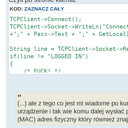
MemoZdarzenia->Lines->Add(
Uzytkownik[i].get_name() + ", adre
KOD:
ZAZNACZ CAŁY
break;
TCPClient->Connect();
}
TCPClient->Socket->WriteLn("Connec
i++;
+";" + Pass->Text + ";" + GetLocal
}
}
String line = TCPClient->Socket->R
}
if(line != "LOGGED IN")
//--------------------------------
{
--------------------
/* FUCK! */
}
(...) ale z tego co jest mi wiadome po k
urządzenie i tak wie komu dalej wysłać p
(MAC) adres fizyczny który również znaj