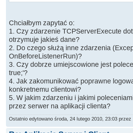
AppendStr(retVal, inet_ntoa(ad
void __fastcall TForm3::TCPServerD
}
*AContext)
Chciałbym zapytać o:
}
{
}
1. Czy zdarzenie TCPServerExecute dot
MemoZdarzenia->Lines->Add("Rozłą
}
otrzymuje jakieś dane?
}
WSACleanup();
2. Do czego służą inne zdarzenia (Excep
//--------------------------------
OnBeforeListenerRun)?
--------------------
return retVal;
3. Czy dobrze umiejscowione jest polec
}
true;'?
void __fastcall TForm3::TCPServerE
//--------------------------------
4. Jak zakomunikować poprawne logowan
*AContext)
--------------------
konkretnemu clientowi?
{
5. W jakim zdarzeniu i jakimi polecenia
TCPServer->Active = true;
przez serwer na aplikacji clienta?
void __fastcall TForm3::Button1Cli
String line = AContext->Connecti
{
Ostatnio edytowano środa, 24 lutego 2010, 23:03 przez
String ip, login, pass;
TCPClient->Host = IPSerwer->Tex