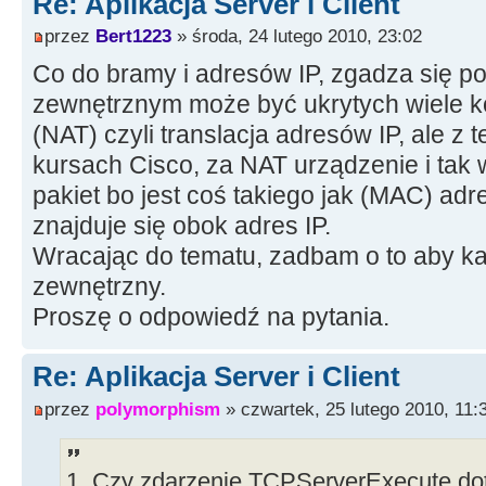
Re: Aplikacja Server i Client
int b = 0;
TCPClient->Connect();
przez
Bert1223
» środa, 24 lutego 2010, 23:02
b = line.LastDelimiter("Connect
TCPClient->Socket->WriteLn("Conn
Co do bramy i adresów IP, zgadza się 
>Text +";" + Pass->Text + ";" + Ge
if(b != 0)
zewnętrznym może być ukrytych wiele 
}
{
//--------------------------------
(NAT) czyli translacja adresów IP, ale z 
int a = 0;
--------------------
kursach Cisco, za NAT urządzenie i tak 
line.Delete(1,12); // Usuwanie
pakiet bo jest coś takiego jak (MAC) adr
znajduje się obok adres IP.
a = line.LastDelimiter(";"); /
Wracając do tematu, zadbam o to aby ka
ostatniego ';'
zewnętrzny.
ip = line;
Proszę o odpowiedź na pytania.
ip.Delete(1, a); // otrzymujem
Re: Aplikacja Server i Client
line.Delete(a, line.Length());
przez
polymorphism
» czwartek, 25 lutego 2010, 11:
i adres ip
a = line.LastDelimiter(";"); /
1. Czy zdarzenie TCPServerExecute dot