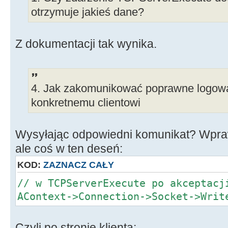
ostatniego ';'
otrzymuje jakieś dane?
pass = line;
pass.Delete(1, a); // otrzymu
Z dokumentacji tak wynika.
line.Delete(a, line.Length());
i haslo
4. Jak zakomunikować poprawne logowa
login = line;
konkretnemu clientowi
int i = 0;
Wysyłając odpowiedni komunikat? Wpraw
while(Uzytkownik[i].get_id()
ale coś w ten deseń:
{
if(login == Uzytkownik[i].get
KOD:
ZAZNACZ CAŁY
Uzytkownik[i].get_pass())
// w TCPServerExecute po akceptacj
{
AContext->Connection->Socket->Writ
// Jak zwrócić użytkowniko
logowaniu ??
Czyli po stronie klienta: