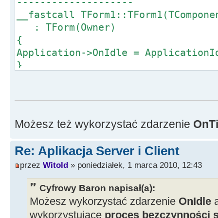
--------------------
__fastcall TForm1::TForm1(TCompone
: TForm(Owner)
{
Application->OnIdle = ApplicationI
}
//--------------------------------
--------------------
void __fastcall TForm1::Applicatio
bool &Done)
Możesz też wykorzystać zdarzenie
OnT
{
// zadania;
Re: Aplikacja Server i Client
}
przez
Witold
» poniedziałek, 1 marca 2010, 12:43
Cyfrowy Baron napisał(a):
Możesz wykorzystać zdarzenie
OnIdle
wykorzystujące
proces bezczynności 