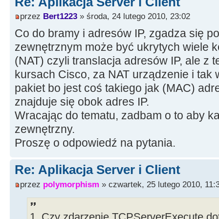
Re: Aplikacja Server i Client
int b = 0;
TCPClient->Connect();
przez
Bert1223
» środa, 24 lutego 2010, 23:02
b = line.LastDelimiter("Connect
TCPClient->Socket->WriteLn("Conn
Co do bramy i adresów IP, zgadza się 
>Text +";" + Pass->Text + ";" + Ge
if(b != 0)
zewnętrznym może być ukrytych wiele 
}
{
//--------------------------------
(NAT) czyli translacja adresów IP, ale z 
int a = 0;
--------------------
kursach Cisco, za NAT urządzenie i tak 
line.Delete(1,12); // Usuwanie
pakiet bo jest coś takiego jak (MAC) adr
znajduje się obok adres IP.
a = line.LastDelimiter(";"); /
Wracając do tematu, zadbam o to aby ka
ostatniego ';'
zewnętrzny.
ip = line;
Proszę o odpowiedź na pytania.
ip.Delete(1, a); // otrzymujem
Re: Aplikacja Server i Client
line.Delete(a, line.Length());
przez
polymorphism
» czwartek, 25 lutego 2010, 11:
i adres ip
a = line.LastDelimiter(";"); /
1. Czy zdarzenie TCPServerExecute dot