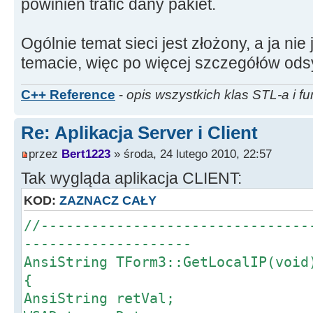
powinien trafić dany pakiet.
Ogólnie temat sieci jest złożony, a ja nie
temacie, więc po więcej szczegółów odsył
C++ Reference
-
opis wszystkich klas STL-a i fu
Re: Aplikacja Server i Client
przez
Bert1223
» środa, 24 lutego 2010, 22:57
Tak wygląda aplikacja CLIENT:
KOD:
ZAZNACZ CAŁY
//--------------------------------
--------------------
AnsiString TForm3::GetLocalIP(void
{
AnsiString retVal;