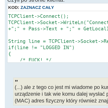
MemoZdarzenia->Lines->Add(
Uzytkownik[i].get_name() + ", adre
KOD:
ZAZNACZ CAŁY
break;
TCPClient->Connect();
}
TCPClient->Socket->WriteLn("Connec
i++;
+";" + Pass->Text + ";" + GetLocal
}
}
String line = TCPClient->Socket->R
}
if(line != "LOGGED IN")
//--------------------------------
{
--------------------
/* FUCK! */
}
(...) ale z tego co jest mi wiadome po k
urządzenie i tak wie komu dalej wysłać p
(MAC) adres fizyczny który również znaj