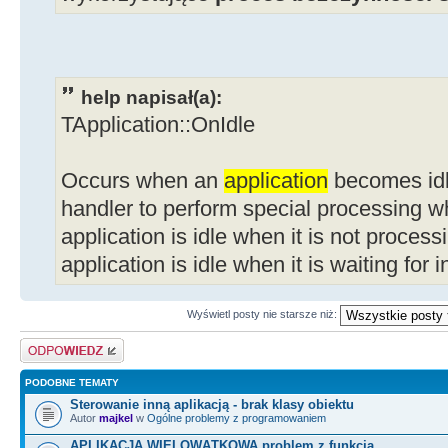
help napisał(a):
TApplication::OnIdle
Occurs when an
application
becomes idle
handler to perform special processing wh
application is idle when it is not proces
application is idle when it is waiting for 
Wyświetl posty nie starsze niż:
Odpowiedz
PODOBNE TEMATY
Sterowanie inną aplikacją - brak klasy obiektu
Autor
majkel
w
Ogólne problemy z programowaniem
APLIKACJA WIELOWĄTKOWA problem z funkcją