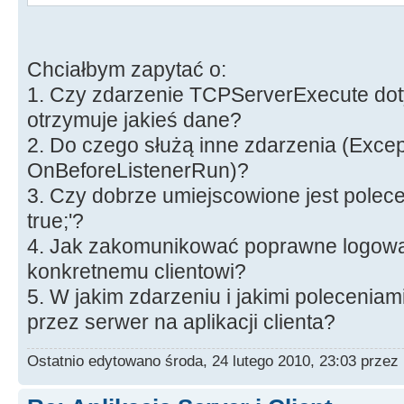
AppendStr(retVal, inet_ntoa(ad
void __fastcall TForm3::TCPServerD
}
*AContext)
Chciałbym zapytać o:
}
{
}
1. Czy zdarzenie TCPServerExecute dot
MemoZdarzenia->Lines->Add("Rozłą
}
otrzymuje jakieś dane?
}
WSACleanup();
2. Do czego służą inne zdarzenia (Excep
//--------------------------------
OnBeforeListenerRun)?
--------------------
return retVal;
3. Czy dobrze umiejscowione jest polec
}
true;'?
void __fastcall TForm3::TCPServerE
//--------------------------------
4. Jak zakomunikować poprawne logowan
*AContext)
--------------------
konkretnemu clientowi?
{
5. W jakim zdarzeniu i jakimi polecenia
TCPServer->Active = true;
przez serwer na aplikacji clienta?
void __fastcall TForm3::Button1Cli
String line = AContext->Connecti
{
Ostatnio edytowano środa, 24 lutego 2010, 23:03 przez
String ip, login, pass;
TCPClient->Host = IPSerwer->Tex