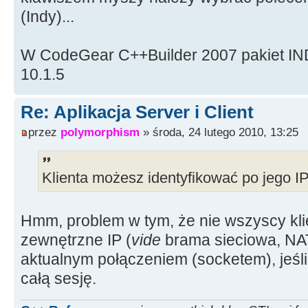
(Indy)...
W CodeGear C++Builder 2007 pakiet IND
10.1.5
Re: Aplikacja Server i Client
przez
polymorphism
» środa, 24 lutego 2010, 13:25
Klienta możesz identyfikować po jego IP
Hmm, problem w tym, że nie wszyscy kl
zewnętrzne IP (
vide
brama sieciowa, NAT
aktualnym połączeniem (socketem), jeśl
całą sesję.