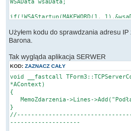
WSAData wsaData;
if(!WSAStartup(MAKEWORD(1, 1),&wsa
{
Użyłem kodu do sprawdzania adresu IP 
char BufHost[80];
if(gethostname(BufHost, sizeof(B
Barona.
SOCKET_ERROR)
Tak wygląda aplikacja SERWER
{
KOD:
ZAZNACZ CAŁY
hostent *phe = gethostbyname(Bu
void __fastcall TForm3::TCPServerC
if(phe)
*AContext)
{
{
in_addr addr;
MemoZdarzenia->Lines->Add("Podłą
for(int i = 0; phe->h_addr_list
}
{
//--------------------------------
CopyMemory(&addr, phe->h_addr_
--------------------
sizeof(in_addr));
if(i > 0) AppendStr(retVal, "