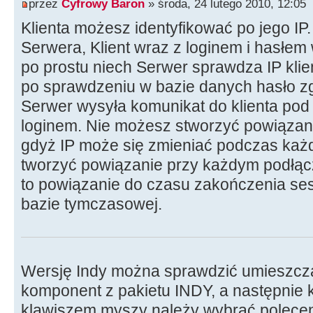
przez
Cyfrowy Baron
» środa, 24 lutego 2010, 12:05
Klienta możesz identyfikować po jego IP
Serwera, Klient wraz z loginem i hasłem 
po prostu niech Serwer sprawdza IP klient
po sprawdzeniu w bazie danych hasło zg
Serwer wysyła komunikat do klienta pod
loginem. Nie możesz stworzyć powiązania
gdyż IP może się zmieniać podczas każd
tworzyć powiązanie przy każdym podłącze
to powiązanie do czasu zakończenia sesji
bazie tymczasowej.
Wersję Indy można sprawdzić umieszcza
komponent z pakietu INDY, a następnie 
klawiszem myszy należy wybrać poleceni