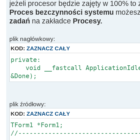
jeżeli procesor będzie zajęty w 100% to 
Proces bezczynności systemu
możesz
zadań
na zakładce
Procesy.
plik nagłówkowy:
KOD:
ZAZNACZ CAŁY
private:
void __fastcall ApplicationIdle(
&Done);
plik źródłowy:
KOD:
ZAZNACZ CAŁY
TForm1 *Form1;
//--------------------------------