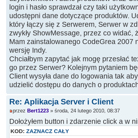
login i hasło sprawdzał czy taki użytkown
udostępni dane dotyczące produktów. Ud
który łączy się z Serwerem, Serwer w z
zwykły ShowMessage, przez co widać, że 
Mam zainstalowanego CodeGrea 2007 ni
wersję Indy.
Chciałbym zapytać jak mogę przesłać text
go przez Serwer? Kolejnym pytaniem będ
Client wysyła dane do logowania tak ab
udzielić dostępu do danych o produktac
Re: Aplikacja Server i Client
przez
Bert1223
» środa, 24 lutego 2010, 08:37
Dołożyłem button i zdarzenie click a w n
KOD:
ZAZNACZ CAŁY