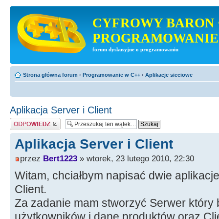
CYFROWY BARON 
PROGRAMOWANIE
forum dyskusyjne o programowaniu
Strona główna forum
‹
Programowanie w C++
‹
Aplikacje sieciowe
Aplikacja Server i Client
Odpowiedz
Aplikacja Server i Client
przez
Bert1223
» wtorek, 23 lutego 2010, 22:30
Witam, chciałbym napisać dwie aplikacje
Client.
Za zadanie mam stworzyć Serwer który 
użytkowników i dane produktów oraz Clie