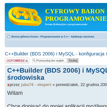
CYFROWY BARON 
PROGRAMOWANIE
forum dyskusyjne o programowaniu
Strona główna forum
‹
Programowanie w C++
‹
Aplikacje sieciowe
C++Builder (BDS 2006) i MySQL - konfiguracja 
Odpowiedz
C++Builder (BDS 2006) i MySQL
środowiska
przez
jabu74 - ekspert
» poniedziałek, 22 grudnia 200
Witam
Chcę dopisać do mojej aplikacji możliw