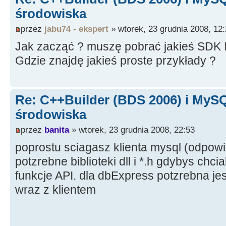
środowiska
przez
jabu74 - ekspert
» wtorek, 23 grudnia 2008, 12
Jak zacząć ? muszę pobrać jakieś SDK
Gdzie znajdę jakieś proste przykłady ?
Re: C++Builder (BDS 2006) i MySQ
środowiska
przez
banita
» wtorek, 23 grudnia 2008, 22:53
poprostu sciagasz klienta mysql (odpowi
potzrebne biblioteki dll i *.h gdybys ch
funkcje API. dla dbExpress potzrebna jes
wraz z klientem