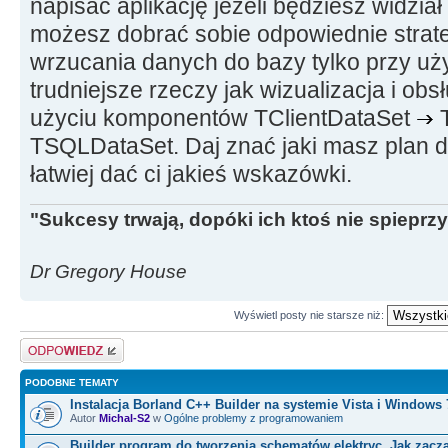
napisać aplikację jeżeli będziesz widział
możesz dobrać sobie odpowiednie strate
wrzucania danych do bazy tylko przy u
trudniejsze rzeczy jak wizualizacja i ob
użyciu komponentów TClientDataSet
T
TSQLDataSet. Daj znać jaki masz plan d
łatwiej dać ci jakieś wskazówki.
"Sukcesy trwają, dopóki ich ktoś nie spieprzy
Dr Gregory House
Wyświetl posty nie starsze niż:
Odpowiedz
PODOBNE TEMATY
Instalacja Borland C++ Builder na systemie Vista i Windows 
Autor
Michal-S2
w
Ogólne problemy z programowaniem
Builder program do tworzenia schematów elektryc. Jak zacz