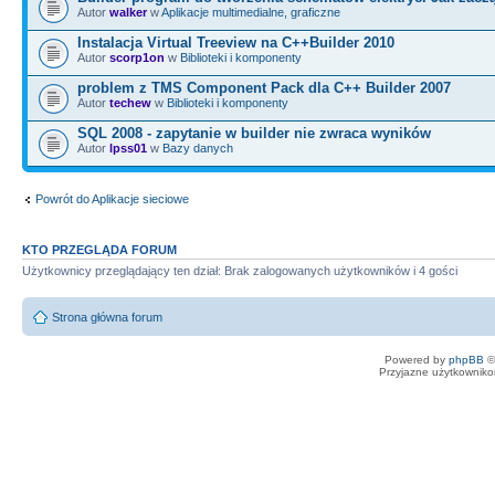
Autor
walker
w
Aplikacje multimedialne, graficzne
Instalacja Virtual Treeview na C++Builder 2010
Autor
scorp1on
w
Biblioteki i komponenty
problem z TMS Component Pack dla C++ Builder 2007
Autor
techew
w
Biblioteki i komponenty
SQL 2008 - zapytanie w builder nie zwraca wyników
Autor
lpss01
w
Bazy danych
Powrót do Aplikacje sieciowe
KTO PRZEGLĄDA FORUM
Użytkownicy przeglądający ten dział: Brak zalogowanych użytkowników i 4 gości
Strona główna forum
Powered by
phpBB
©
Przyjazne użytkowniko