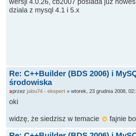
wersji 4.0.26, cb2007 posiada juz nowes
dziala z mysql 4.1 i 5.x
Re: C++Builder (BDS 2006) i MySQ
środowiska
przez
jabu74 - ekspert
» wtorek, 23 grudnia 2008, 02
oki
widzę, że siedzisz w temacie
fajnie b
Re: C++Builder (BDS 2006) i MySQ