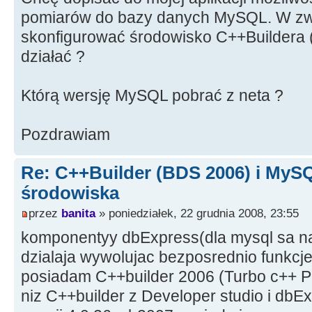
pomiarów do bazy danych MySQL. W zw
skonfigurować środowisko C++Buildera
działać ?
Którą wersję MySQL pobrać z neta ?
Pozdrawiam
Re: C++Builder (BDS 2006) i MySQ
środowiska
przez
banita
» poniedziałek, 22 grudnia 2008, 23:55
komponentyy dbExpress(dla mysql sa n
dzialaja wywolujac bezposrednio funkcje
posiadam C++builder 2006 (Turbo c++ P
niz C++builder z Developer studio i dbE