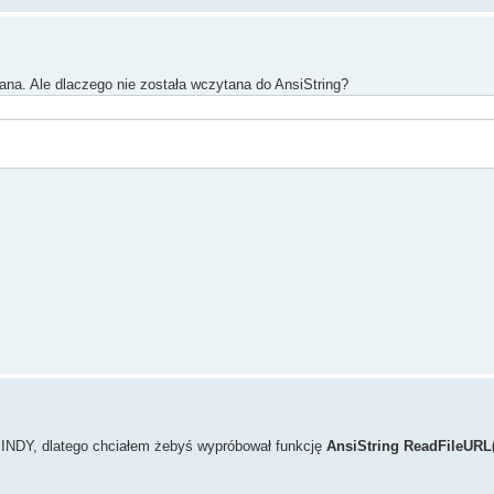
ana. Ale dlaczego nie została wczytana do AnsiString?
i INDY, dlatego chciałem żebyś wypróbował funkcję
AnsiString ReadFileURL(