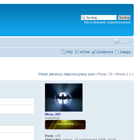
Wyszukiwanie zaawansowane
FAQ
mChat
Zarejestruj
Zaloguj
Pokaż pierwszy nieprzeczytany post
• Posty: 13 • Strona
1
z
1
Miroo_007
Intelektryk
Posty:
160
Dołączył(a):
sobota, 18 października 2008, 10:49