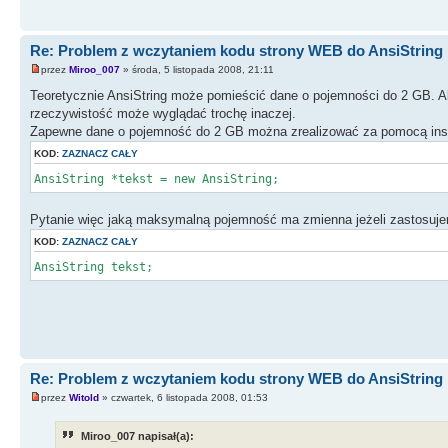
Re: Problem z wczytaniem kodu strony WEB do AnsiString
przez
Miroo_007
» środa, 5 listopada 2008, 21:11
Teoretycznie AnsiString może pomieścić dane o pojemności do 2 GB. A
rzeczywistość może wyglądać trochę inaczej.
Zapewne dane o pojemność do 2 GB można zrealizować za pomocą inst
KOD:
ZAZNACZ CAŁY
AnsiString *tekst = new AnsiString;
Pytanie więc jaką maksymalną pojemność ma zmienna jeżeli zastosuje
KOD:
ZAZNACZ CAŁY
AnsiString tekst;
Re: Problem z wczytaniem kodu strony WEB do AnsiString
przez
Witold
» czwartek, 6 listopada 2008, 01:53
Miroo_007 napisał(a):