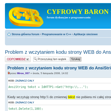
CYFROWY BARON 
forum dyskusyjne o programowaniu
Strona główna forum
‹
Programowanie w C++
‹
Aplikacje sieciowe
Problem z wczytaniem kodu strony WEB do Ansi
Odpowiedz
Problem z wczytaniem kodu strony WEB do AnsiStr
przez
Miroo_007
» środa, 5 listopada 2008, 14:02
KOD:
ZAZNACZ CAŁY
AnsiString tekst = IdHTTP1->Get("http:\\...");
Kiedy wczytuję stronę http:\\ do zmiennej
tekst
nie pobiera mi całej str
KOD:
ZAZNACZ CAŁY
tekst.Delete(1,100);