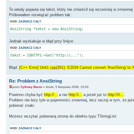
To wtedy pojawia się tekst, który nie zmieścił się wcześniej w zmiennej
Próbowałem rozwiązać problem tak:
KOD:
ZAZNACZ CAŁY
AnsiString *tekst = new AnsiString;
Jednak wyskakuje w błąd przy linijce:
KOD:
ZAZNACZ CAŁY
tekst = IdHTTP1->Get("http:\\...");
Błąd:
[C++ Error] Unit1.cpp(261): E2034 Cannot convert 'AnsiString' to 'A
Re: Problem z AnsiString
przez
Cyfrowy Baron
» środa, 5 listopada 2008, 15:00
Powinno chyba być
http://...
a nie
http:\\...
a jeżeli już to
http:\\\\...
.
Problem nie leży tyle w pojemności zmiennej, lecz raczej w tym, że jeżel
pobierać znaki.
Możesz wczytać pobieraną stronę do obiektu typu TStringList:
KOD:
ZAZNACZ CAŁY