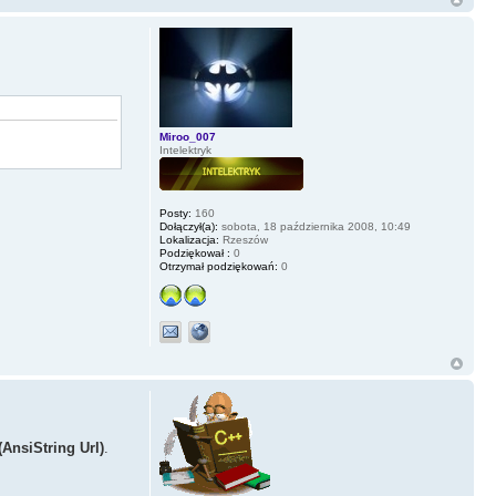
Miroo_007
Intelektryk
Posty:
160
Dołączył(a):
sobota, 18 października 2008, 10:49
Lokalizacja:
Rzeszów
Podziękował :
0
Otrzymał podziękowań:
0
AnsiString Url)
.