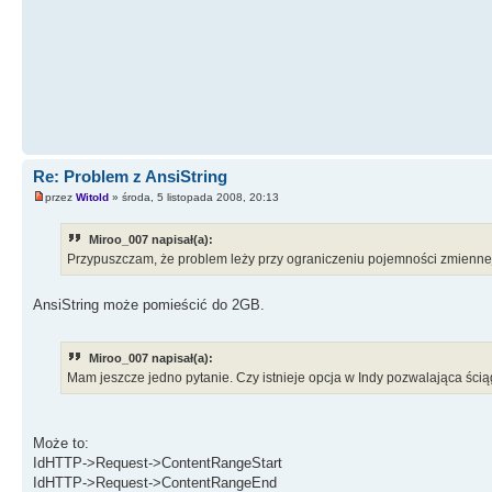
Re: Problem z AnsiString
przez
Witold
» środa, 5 listopada 2008, 20:13
Miroo_007 napisał(a):
Przypuszczam, że problem leży przy ograniczeniu pojemności zmienn
AnsiString może pomieścić do 2GB.
Miroo_007 napisał(a):
Mam jeszcze jedno pytanie. Czy istnieje opcja w Indy pozwalająca ściąg
Może to:
IdHTTP->Request->ContentRangeStart
IdHTTP->Request->ContentRangeEnd