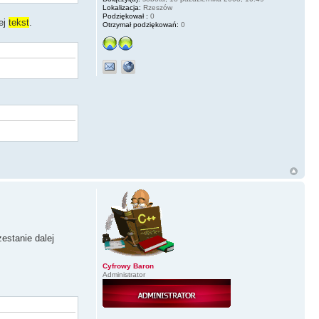
Lokalizacja:
Rzeszów
Podziękował :
0
ej
tekst
.
Otrzymał podziękowań:
0
zestanie dalej
Cyfrowy Baron
Administrator