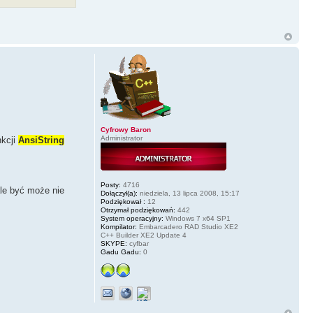
Cyfrowy Baron
Administrator
nkcji
AnsiString
Posty:
4716
ale być może nie
Dołączył(a):
niedziela, 13 lipca 2008, 15:17
Podziękował :
12
Otrzymał podziękowań:
442
System operacyjny:
Windows 7 x64 SP1
Kompilator:
Embarcadero RAD Studio XE2
C++ Builder XE2 Update 4
SKYPE:
cyfbar
Gadu Gadu:
0