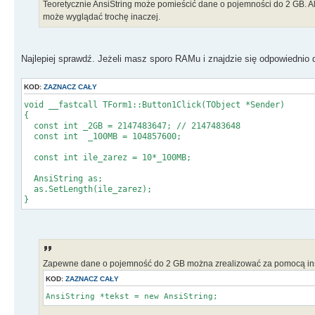
Teoretycznie AnsiString może pomieścić dane o pojemności do 2 GB. Al
może wyglądać trochę inaczej.
Najlepiej sprawdź. Jeżeli masz sporo RAMu i znajdzie się odpowiedni
KOD:
ZAZNACZ CAŁY
void __fastcall TForm1::Button1Click(TObject *Sender)
{
const int _2GB = 2147483647; // 2147483648
const int _100MB = 104857600;
const int ile_zarez = 10*_100MB;
AnsiString as;
as.SetLength(ile_zarez);
}
Zapewne dane o pojemność do 2 GB można zrealizować za pomocą inst
KOD:
ZAZNACZ CAŁY
AnsiString *tekst = new AnsiString;