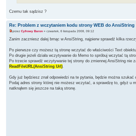
Czemu tak sądzisz ?
Re: Problem z wczytaniem kodu strony WEB do AnsiString
przez
Cyfrowy Baron
» czwartek, 6 listopada 2008, 09:12
Zanim zaczniesz dalej brnąc w AnsiString, najpierw sprawdź kilka rzecz
Po pierwsze czy możesz tą stronę wczytać do właściwości Text obiektu
Po drugie jeżeli działa wczytywanie do Memo to spróbuj wczytać tą stro
Po trzecie sprawdź wczytywanie tej strony do zmiennej AnsiString ni
ReadFileURL(AnsiString Url)
.
Gdy już będziesz znał odpowiedzi na te pytania, będzie można szukać 
Podaj adres strony której nie możesz wczytać, a sprawdzę to, gdyż u 
natknąłem się jeszcze na taką stronę.