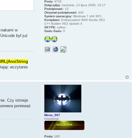
Posty:
4716
Dołączył(a):
niedziela, 13 lipca 2008, 15:17
Podziękował :
12
Otrzymał podziękowań:
442
System operacyjny:
Windows 7 x64 SP1
Kompilator:
Embarcadero RAD Studio XE2
C++ Builder XE2 Update 4
SKYPE:
cyfbar
 znakami w
Gadu Gadu:
0
Unicode był już
URL(AnsiString
wiając wczytanie
e. Czy istnieje
 serwera ponieważ
Miroo_007
Intelektryk
Posty:
160