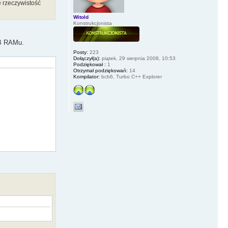
e rzeczywistość
Witold
Konstrukcjonista
GB RAMu.
Posty:
223
Dołączył(a):
piątek, 29 sierpnia 2008, 10:53
Podziękował :
1
Otrzymał podziękowań:
14
Kompilator:
bcb6, Turbo C++ Explorer