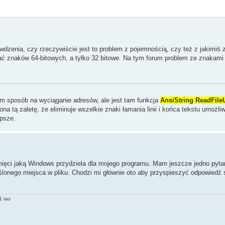
dzenia, czy rzeczywiście jest to problem z pojemnością, czy też z jakimiś
ać znaków 64-bitowych, a tylko 32 bitowe. Na tym forum problem ze znakami 
m sposób na wyciąganie adresów, ale jest tam funkcja
AnsiString ReadFile
a tą zaletę, że eliminuje wszelkie znaki łamania linii i końca tekstu umożli
epsze.
ęci jaką Windows przydziela dla mojego programu. Mam jeszcze jedno pytani
reślonego miejsca w pliku. Chodzi mi głównie oto aby przyspieszyć odpowiedź
1 raz