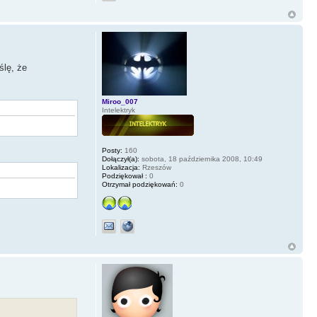
ślę, że
Miroo_007
Intelektryk
Posty:
160
Dołączył(a):
sobota, 18 października 2008, 10:49
Lokalizacja:
Rzeszów
Podziękował :
0
Otrzymał podziękowań:
0