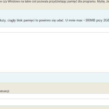
e czy Windows na takie coś pozwala przydzielając pamięć dla programu. Myślę, ż
o duży, ciągły blok pamięci to powinno się udać. U mnie max ~300MB przy 2
rukcji: