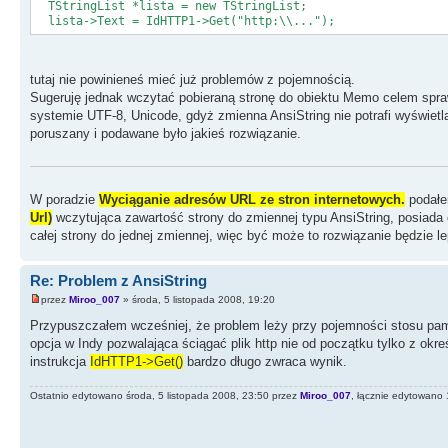
TStringList *lista = new TStringList;
lista->Text = IdHTTP1->Get("http:\\...");
tutaj nie powinieneś mieć już problemów z pojemnością.
Sugeruję jednak wczytać pobieraną stronę do obiektu Memo celem spraw
systemie UTF-8, Unicode, gdyż zmienna AnsiString nie potrafi wyświetl
poruszany i podawane było jakieś rozwiązanie.
W poradzie
Wyciąganie adresów URL ze stron internetowych.
podałe
Url)
wczytująca zawartość strony do zmiennej typu AnsiString, posiada on
całej strony do jednej zmiennej, więc być może to rozwiązanie będzie l
Re: Problem z AnsiString
przez
Miroo_007
» środa, 5 listopada 2008, 19:20
Przypuszczałem wcześniej, że problem leży przy pojemności stosu pami
opcja w Indy pozwalająca ściągać plik http nie od początku tylko z ok
instrukcja
IdHTTP1->Get()
bardzo długo zwraca wynik.
Ostatnio edytowano środa, 5 listopada 2008, 23:50 przez
Miroo_007
, łącznie edytowano 