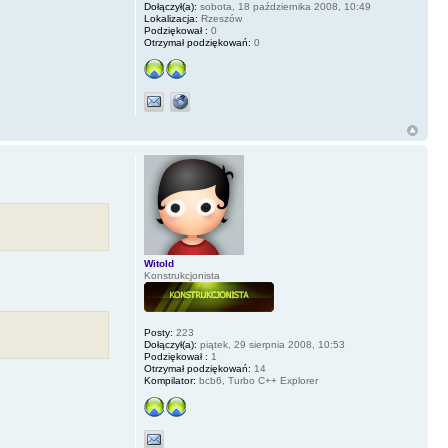
Dołączył(a):
sobota, 18 października 2008, 10:49
Lokalizacja:
Rzeszów
Podziękował :
0
Otrzymał podziękowań:
0
Witold
Konstrukcjonista
Posty:
223
Dołączył(a):
piątek, 29 sierpnia 2008, 10:53
Podziękował :
1
Otrzymał podziękowań:
14
Kompilator:
bcb6, Turbo C++ Explorer