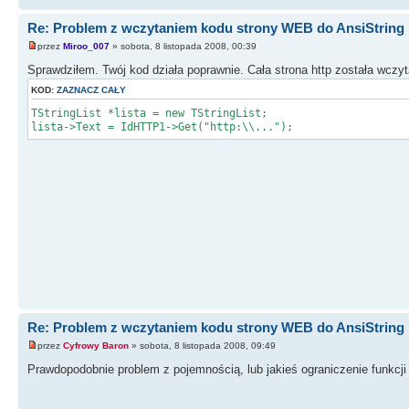
Re: Problem z wczytaniem kodu strony WEB do AnsiString
przez
Miroo_007
» sobota, 8 listopada 2008, 00:39
Sprawdziłem. Twój kod działa poprawnie. Cała strona http została wczyt
KOD:
ZAZNACZ CAŁY
TStringList *lista = new TStringList;
lista->Text = IdHTTP1->Get("http:\\...");
Re: Problem z wczytaniem kodu strony WEB do AnsiString
przez
Cyfrowy Baron
» sobota, 8 listopada 2008, 09:49
Prawdopodobnie problem z pojemnością, lub jakieś ograniczenie funkcj