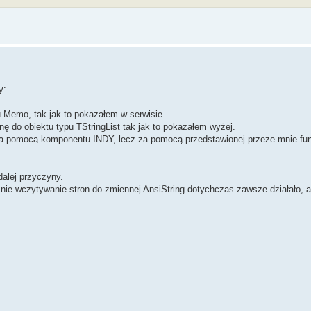
y:
 Memo, tak jak to pokazałem w serwisie.
nę do obiektu typu TStringList tak jak to pokazałem wyżej.
e za pomocą komponentu INDY, lecz za pomocą przedstawionej przeze mnie fu
dalej przyczyny.
mnie wczytywanie stron do zmiennej AnsiString dotychczas zawsze działało, 