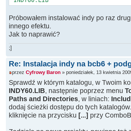
'INDY60.LIB'
Próbowałem instalować indy po raz drugi,
innego efektu.
Jak to naprawić?
;]
Re: Instalacja indy na bcb6 + pod
przez
Cyfrowy Baron
» poniedziałek, 13 kwietnia 200
Sprawdź w którym katalogu, w Twoim kom
INDY60.LIB
, następnie poprzez menu
T
Paths and Directories
, w liniach:
Includ
dodaj ścieżki dostępu do tych katalogów.
kliknięcie na przycisku
[...]
przy ComboB