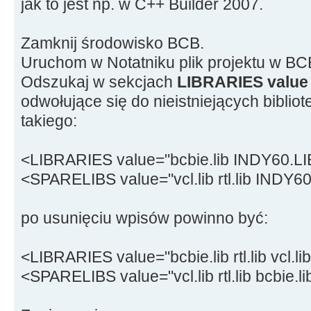
jak to jest np. w C++ Builder 2007.
Zamknij środowisko BCB.
Uruchom w Notatniku plik projektu w BCB 
Odszukaj w sekcjach
LIBRARIES value
odwołujące się do nieistniejących bibliot
takiego:
<LIBRARIES value="bcbie.lib INDY60.LIB rt
<SPARELIBS value="vcl.lib rtl.lib INDY60.
po usunięciu wpisów powinno być:
<LIBRARIES value="bcbie.lib rtl.lib vcl.lib
<SPARELIBS value="vcl.lib rtl.lib bcbie.li