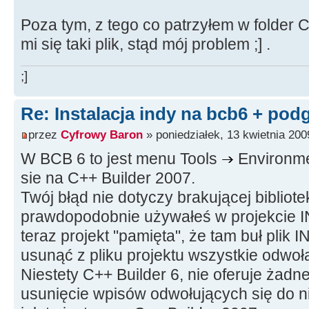
Poza tym, z tego co patrzyłem w folder C
mi się taki plik, stąd mój problem ;] .
;]
Re: Instalacja indy na bcb6 + pod
przez
Cyfrowy Baron
» poniedziałek, 13 kwietnia 200
W BCB 6 to jest menu Tools
Environme
sie na C++ Builder 2007.
Twój błąd nie dotyczy brakującej bibliote
prawdopodobnie używałeś w projekcie IN
teraz projekt "pamięta", że tam buł plik
usunąć z pliku projektu wszystkie odwoła
Niestety C++ Builder 6, nie oferuje żadne
usunięcie wpisów odwołujących się do nie