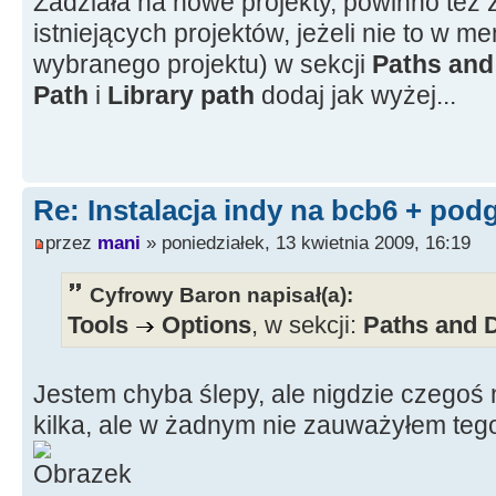
Zadziała na nowe projekty, powinno też z
istniejących projektów, jeżeli nie to w m
wybranego projektu) w sekcji
Paths and
Path
i
Library path
dodaj jak wyżej...
Re: Instalacja indy na bcb6 + pod
przez
mani
» poniedziałek, 13 kwietnia 2009, 16:19
Cyfrowy Baron napisał(a):
Tools
Options
, w sekcji:
Paths and D
Jestem chyba ślepy, ale nigdzie czegoś n
kilka, ale w żadnym nie zauważyłem tego