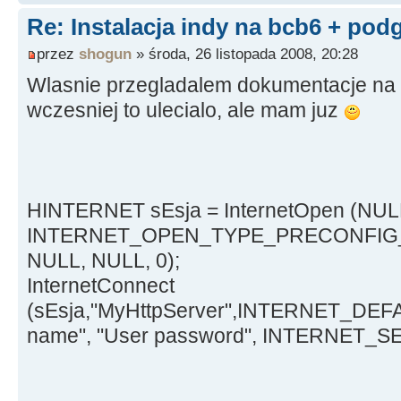
Re: Instalacja indy na bcb6 + pod
przez
shogun
» środa, 26 listopada 2008, 20:28
Wlasnie przegladalem dokumentacje na 
wczesniej to ulecialo, ale mam juz
HINTERNET sEsja = InternetOpen (NUL
INTERNET_OPEN_TYPE_PRECONFIG
NULL, NULL, 0);
InternetConnect
(sEsja,"MyHttpServer",INTERNET_DE
name", "User password", INTERNET_SE