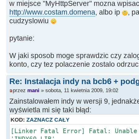
w miejsce "MyHttpServer" mozna wpisac
http://www.costam.domena
, albo ip
, p
cudzyslowiu
pytanie:
W jaki sposob moge sprawdzic czy zalo
konto, czy tez polaczenie zostalo odrzu
Re: Instalacja indy na bcb6 + pod
przez
mani
» sobota, 11 kwietnia 2009, 19:02
Zainstalowałem indy w wersji 9, jednakż
wyświetla mi się taki błąd:
KOD:
ZAZNACZ CAŁY
[Linker Fatal Error] Fatal: Unable