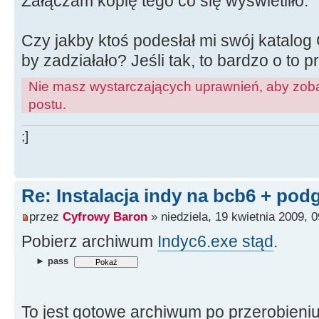
Załączam kopię tego co się wyświetliło.
Czy jakby ktoś podesłał mi swój katalog C
by zadziałało? Jeśli tak, to bardzo o to pr
Nie masz wystarczających uprawnień, aby zoba
postu.
;]
Re: Instalacja indy na bcb6 + pod
przez
Cyfrowy Baron
» niedziela, 19 kwietnia 2009, 0
Pobierz archiwum
Indyc6.exe stąd
.
► pass
To jest gotowe archiwum po przerobieni