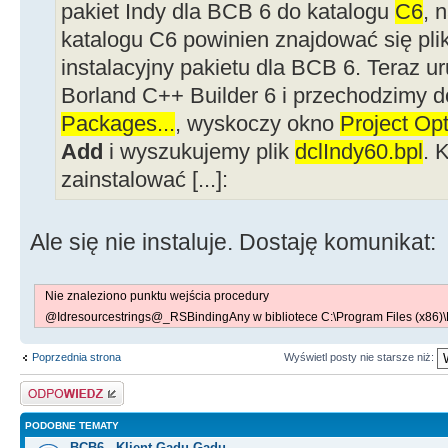
pakiet Indy dla BCB 6 do katalogu
C6
, 
katalogu C6 powinien znajdować się pli
instalacyjny pakietu dla BCB 6. Teraz 
Borland C++ Builder 6 i przechodzimy
Packages...
, wyskoczy okno
Project Opt
Add
i wyszukujemy plik
dclIndy60.bpl
. 
zainstalować [...]:
Ale się nie instaluje. Dostaję komunikat:
Nie znaleziono punktu wejścia procedury
@Idresourcestrings@_RSBindingAny w bibliotece C:\Program Files (x86)\
Poprzednia strona
Wyświetl posty nie starsze niż:
Odpowiedz
PODOBNE TEMATY
BCB6 - Klient Gadu Gadu