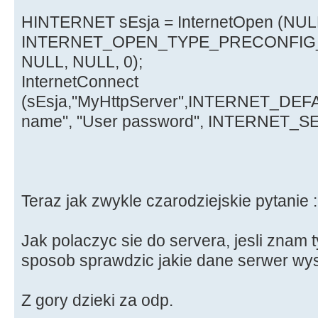
HINTERNET sEsja = InternetOpen (NUL
INTERNET_OPEN_TYPE_PRECONFIG
NULL, NULL, 0);
InternetConnect
(sEsja,"MyHttpServer",INTERNET_DE
name", "User password", INTERNET_SE
Teraz jak zwykle czarodziejskie pytanie :
Jak polaczyc sie do servera, jesli znam t
sposob sprawdzic jakie dane serwer wy
Z gory dzieki za odp.