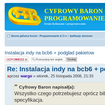
CYFROWY BARON 
PROGRAMOWANIE
forum dyskusyjne o programowaniu
Strona główna forum
‹
Programowanie w C++
‹
Aplikacje sieciowe
Instalacja indy na bcb6 + podglad pakietow
Odpowiedz
Re: Instalacja indy na bcb6 + 
przez
wargo
» wtorek, 25 listopada 2008, 21:33
Cyfrowy Baron napisał(a):
Wszystko czego potrzebujesz oprócz bibli
specyfikacja.