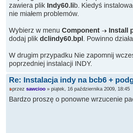
zawiera plik
Indy60.li
b. Kiedyś instalow
nie miałem problemów.
Wybierz w menu
Component
Install
dodaj plik
dclindy60.bpl
. Powinno działa
W drugim przypadku Nie zapomnij wcześ
poprzedniej instalacji INDY.
Re: Instalacja indy na bcb6 + pod
przez
sawcioo
» piątek, 16 października 2009, 18:45
Bardzo proszę o ponowne wrzucenie pac