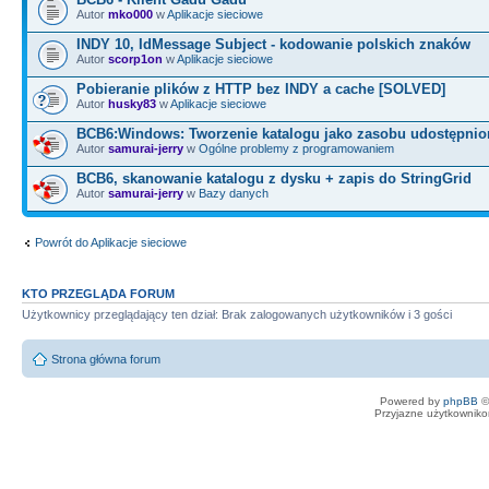
Autor
mko000
w
Aplikacje sieciowe
INDY 10, IdMessage Subject - kodowanie polskich znaków
Autor
scorp1on
w
Aplikacje sieciowe
Pobieranie plików z HTTP bez INDY a cache [SOLVED]
Autor
husky83
w
Aplikacje sieciowe
BCB6:Windows: Tworzenie katalogu jako zasobu udostępni
Autor
samurai-jerry
w
Ogólne problemy z programowaniem
BCB6, skanowanie katalogu z dysku + zapis do StringGrid
Autor
samurai-jerry
w
Bazy danych
Powrót do Aplikacje sieciowe
KTO PRZEGLĄDA FORUM
Użytkownicy przeglądający ten dział: Brak zalogowanych użytkowników i 3 gości
Strona główna forum
Powered by
phpBB
©
Przyjazne użytkowniko