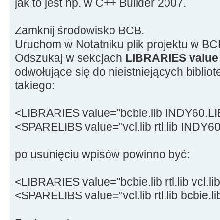
jak to jest np. w C++ Builder 2007.
Zamknij środowisko BCB.
Uruchom w Notatniku plik projektu w BCB 
Odszukaj w sekcjach
LIBRARIES value
odwołujące się do nieistniejących bibliot
takiego:
<LIBRARIES value="bcbie.lib INDY60.LIB rt
<SPARELIBS value="vcl.lib rtl.lib INDY60.
po usunięciu wpisów powinno być:
<LIBRARIES value="bcbie.lib rtl.lib vcl.lib
<SPARELIBS value="vcl.lib rtl.lib bcbie.li