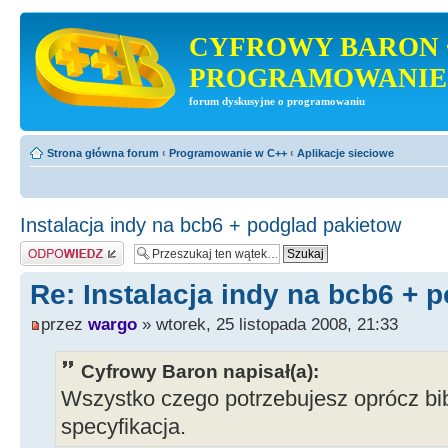
CYFROWY BARON 
PROGRAMOWANIE
forum dyskusyjne o programowaniu
Strona główna forum
‹
Programowanie w C++
‹
Aplikacje sieciowe
Instalacja indy na bcb6 + podglad pakietow
Odpowiedz
Re: Instalacja indy na bcb6 + 
przez
wargo
» wtorek, 25 listopada 2008, 21:33
Cyfrowy Baron napisał(a):
Wszystko czego potrzebujesz oprócz bibli
specyfikacja.