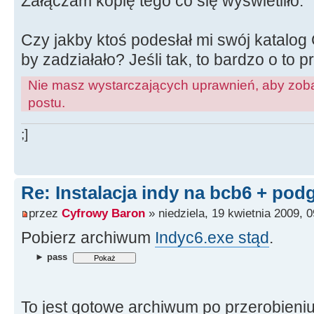
Załączam kopię tego co się wyświetliło.
Czy jakby ktoś podesłał mi swój katalog C
by zadziałało? Jeśli tak, to bardzo o to pr
Nie masz wystarczających uprawnień, aby zoba
postu.
;]
Re: Instalacja indy na bcb6 + pod
przez
Cyfrowy Baron
» niedziela, 19 kwietnia 2009, 0
Pobierz archiwum
Indyc6.exe stąd
.
► pass
To jest gotowe archiwum po przerobieni