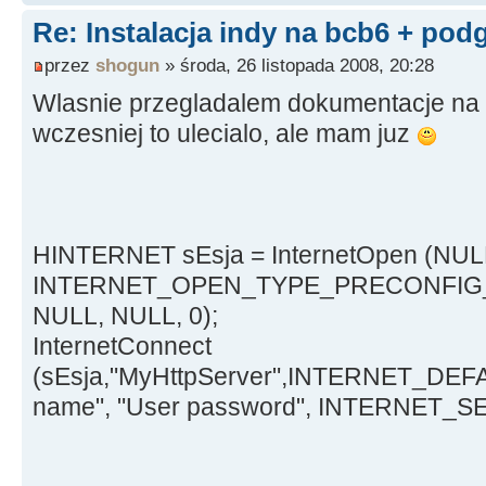
Re: Instalacja indy na bcb6 + pod
przez
shogun
» środa, 26 listopada 2008, 20:28
Wlasnie przegladalem dokumentacje na 
wczesniej to ulecialo, ale mam juz
HINTERNET sEsja = InternetOpen (NUL
INTERNET_OPEN_TYPE_PRECONFIG
NULL, NULL, 0);
InternetConnect
(sEsja,"MyHttpServer",INTERNET_DE
name", "User password", INTERNET_SE