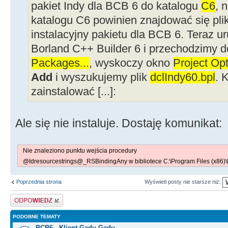
pakiet Indy dla BCB 6 do katalogu
C6
, 
katalogu C6 powinien znajdować się pli
instalacyjny pakietu dla BCB 6. Teraz 
Borland C++ Builder 6 i przechodzimy
Packages...
, wyskoczy okno
Project Opt
Add
i wyszukujemy plik
dclIndy60.bpl
. 
zainstalować [...]:
Ale się nie instaluje. Dostaję komunikat:
Nie znaleziono punktu wejścia procedury
@Idresourcestrings@_RSBindingAny w bibliotece C:\Program Files (x86)\
Poprzednia strona
Wyświetl posty nie starsze niż:
Odpowiedz
PODOBNE TEMATY
BCB6 - Klient Gadu Gadu