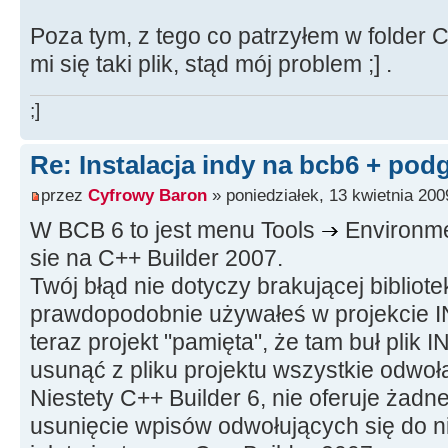
Poza tym, z tego co patrzyłem w folder C
mi się taki plik, stąd mój problem ;] .
;]
Re: Instalacja indy na bcb6 + pod
przez
Cyfrowy Baron
» poniedziałek, 13 kwietnia 200
W BCB 6 to jest menu Tools
Environme
sie na C++ Builder 2007.
Twój błąd nie dotyczy brakującej bibliote
prawdopodobnie używałeś w projekcie IN
teraz projekt "pamięta", że tam buł plik
usunąć z pliku projektu wszystkie odwoła
Niestety C++ Builder 6, nie oferuje żadne
usunięcie wpisów odwołujących się do nie