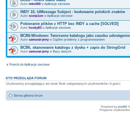
Autor
mko000
w
Aplikacje sieciowe
INDY 10, IdMessage Subject - kodowanie polskich znaków
Autor
scorp1on
w
Aplikacje sieciowe
Pobieranie plików z HTTP bez INDY a cache [SOLVED]
Autor
husky83
w
Aplikacje sieciowe
BCB6:Windows: Tworzenie katalogu jako zasobu udostępni
Autor
samurai-jerry
w
Ogólne problemy z programowaniem
BCB6, skanowanie katalogu z dysku + zapis do StringGrid
Autor
samurai-jerry
w
Bazy danych
Powrót do Aplikacje sieciowe
KTO PRZEGLĄDA FORUM
Użytkownicy przeglądający ten dział: Brak zalogowanych użytkowników i 6 gości
Strona główna forum
Powered by
phpBB
©
Przyjazne użytkowniko