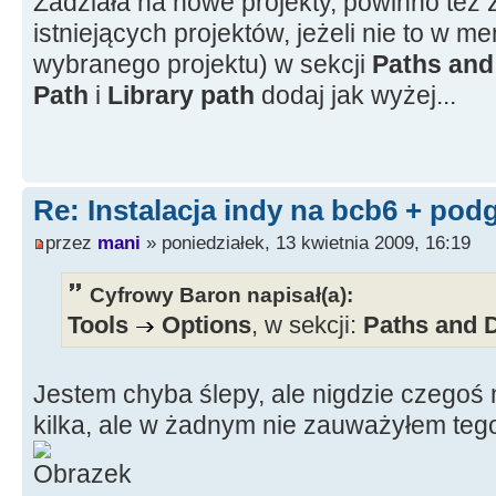
Zadziała na nowe projekty, powinno też z
istniejących projektów, jeżeli nie to w m
wybranego projektu) w sekcji
Paths and
Path
i
Library path
dodaj jak wyżej...
Re: Instalacja indy na bcb6 + pod
przez
mani
» poniedziałek, 13 kwietnia 2009, 16:19
Cyfrowy Baron napisał(a):
Tools
Options
, w sekcji:
Paths and D
Jestem chyba ślepy, ale nigdzie czegoś n
kilka, ale w żadnym nie zauważyłem tego