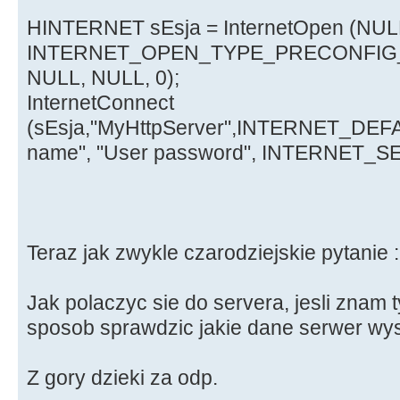
HINTERNET sEsja = InternetOpen (NUL
INTERNET_OPEN_TYPE_PRECONFIG
NULL, NULL, 0);
InternetConnect
(sEsja,"MyHttpServer",INTERNET_DE
name", "User password", INTERNET_SE
Teraz jak zwykle czarodziejskie pytanie :
Jak polaczyc sie do servera, jesli znam t
sposob sprawdzic jakie dane serwer wy
Z gory dzieki za odp.