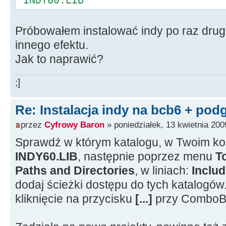
'INDY60.LIB'
Próbowałem instalować indy po raz drugi,
innego efektu.
Jak to naprawić?
;]
Re: Instalacja indy na bcb6 + pod
przez
Cyfrowy Baron
» poniedziałek, 13 kwietnia 200
Sprawdź w którym katalogu, w Twoim kom
INDY60.LIB
, następnie poprzez menu
T
Paths and Directories
, w liniach:
Includ
dodaj ścieżki dostępu do tych katalogów.
kliknięcie na przycisku
[...]
przy ComboB