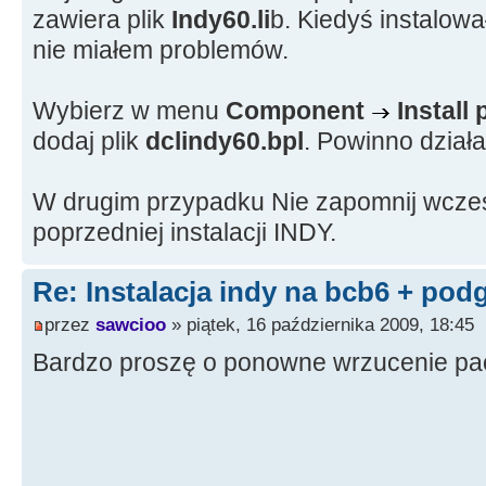
zawiera plik
Indy60.li
b. Kiedyś instalow
nie miałem problemów.
Wybierz w menu
Component
Install
dodaj plik
dclindy60.bpl
. Powinno działa
W drugim przypadku Nie zapomnij wcześ
poprzedniej instalacji INDY.
Re: Instalacja indy na bcb6 + pod
przez
sawcioo
» piątek, 16 października 2009, 18:45
Bardzo proszę o ponowne wrzucenie pac