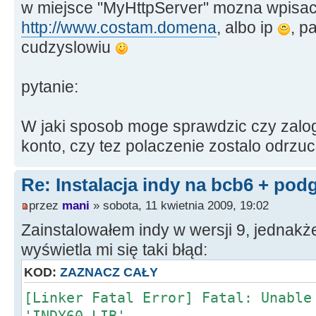
w miejsce "MyHttpServer" mozna wpisac
http://www.costam.domena
, albo ip
, p
cudzyslowiu
pytanie:
W jaki sposob moge sprawdzic czy zalo
konto, czy tez polaczenie zostalo odrzu
Re: Instalacja indy na bcb6 + pod
przez
mani
» sobota, 11 kwietnia 2009, 19:02
Zainstalowałem indy w wersji 9, jednakż
wyświetla mi się taki błąd:
KOD:
ZAZNACZ CAŁY
[Linker Fatal Error] Fatal: Unable