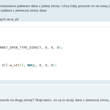
 mianowicie pobieram dane z jednej strony i chcę żeby przeszło mi na nową s
l pobiera z pierwszej strony dane
nych na w_str
RNET_OPEN_TYPE_DIRECT, 0, 0, 0
)
;
 Url.
w_str
(
)
,
NULL
, 0, 0, 0
)
;
1
]
;
ervice, lpBuffer, 1024,
&
dwBytesRead
)
;
eszło na drugą stronę? Skąd wiesz, że są to wciąż dane z pierwszej strony,
)
]
=
0
;