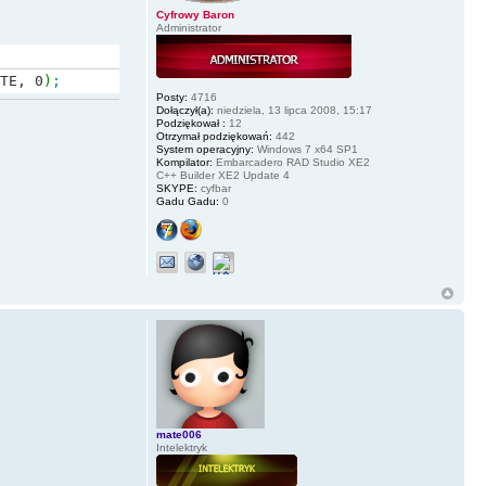
Cyfrowy Baron
Administrator
TE, 0
)
;
Posty:
4716
Dołączył(a):
niedziela, 13 lipca 2008, 15:17
Podziękował :
12
Otrzymał podziękowań:
442
System operacyjny:
Windows 7 x64 SP1
Kompilator:
Embarcadero RAD Studio XE2
C++ Builder XE2 Update 4
SKYPE:
cyfbar
Gadu Gadu:
0
mate006
Intelektryk