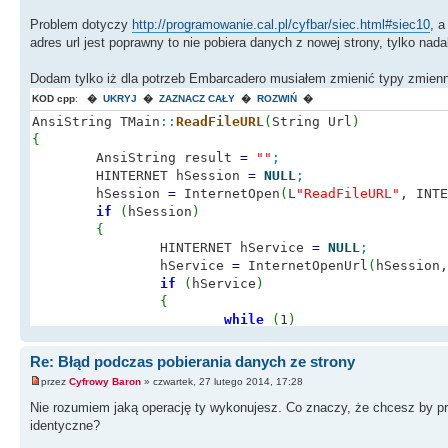
Problem dotyczy
http://programowanie.cal.pl/cyfbar/siec.html#siec10
, a
adres url jest poprawny to nie pobiera danych z nowej strony, tylko nada
Dodam tylko iż dla potrzeb Embarcadero musiałem zmienić typy zmien
KOD cpp
:
�
UKRYJ
�
ZAZNACZ CAŁY
�
ROZWIŃ
�
AnsiString TMain
::
ReadFileURL
(
String Url
)
{
AnsiString result
=
""
;
HINTERNET hSession
=
NULL
;
hSession
=
InternetOpen
(
L
"ReadFileURL"
, INTE
if
(
hSession
)
{
HINTERNET hService
=
NULL
;
hService
=
InternetOpenUrl
(
hSession,
if
(
hService
)
{
while
(
1
)
{
char
lpBuffer
[
1024
+
Re: Błąd podczas pobierania danych ze strony
DWORD dwBytesRead
;
przez
Cyfrowy Baron
» czwartek, 27 lutego 2014, 17:28
InternetReadFile
(
hS
Nie rozumiem jaką operację ty wykonujesz. Co znaczy, że chcesz by prz
if
(
dwBytesRead
==
0
identyczne?
break
;
lpBuffer
[
dwBytesRead