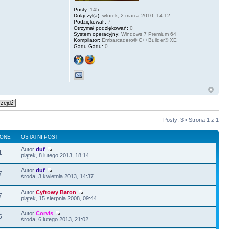
Posty:
145
Dołączył(a):
wtorek, 2 marca 2010, 14:12
Podziękował :
7
Otrzymał podziękowań:
0
System operacyjny:
Windows 7 Premium 64
Kompilator:
Embarcadero® C++Builder® XE
Gadu Gadu:
0
Posty: 3 • Strona
1
z
1
LONE
OSTATNI POST
Autor
duf
1
piątek, 8 lutego 2013, 18:14
Autor
duf
7
środa, 3 kwietnia 2013, 14:37
Autor
Cyfrowy Baron
7
piątek, 15 sierpnia 2008, 09:44
Autor
Corvis
5
środa, 6 lutego 2013, 21:02