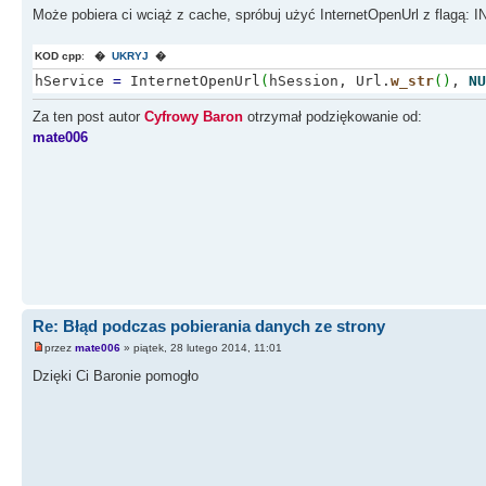
Może pobiera ci wciąż z cache, spróbuj użyć InternetOpenUrl z
result
+
=
lpBuffer
;
}
}
KOD cpp
:
�
UKRYJ
�
InternetCloseHandle
(
hService
)
;
hService
=
InternetOpenUrl
(
hSession, Url.
w_str
(
)
,
NU
}
InternetCloseHandle
(
hSession
)
;
Za ten post autor
Cyfrowy Baron
otrzymał podziękowanie od:
mate006
return
result
;
}
Re: Błąd podczas pobierania danych ze strony
przez
mate006
» piątek, 28 lutego 2014, 11:01
Dzięki Ci Baronie pomogło