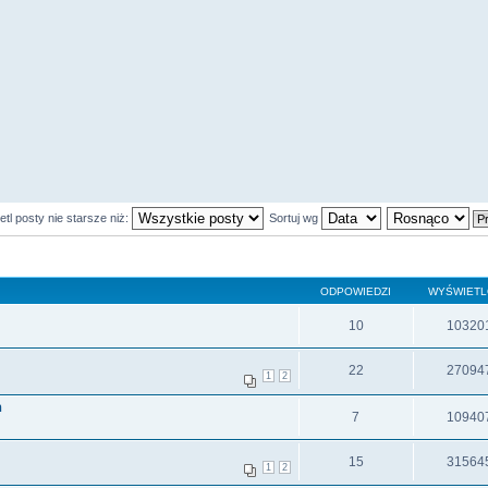
tl posty nie starsze niż:
Sortuj wg
ODPOWIEDZI
WYŚWIET
10
10320
22
27094
1
2
h
7
10940
15
31564
1
2