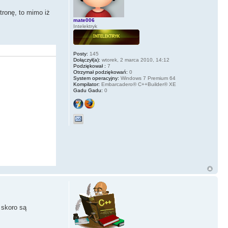
tronę, to mimo iż
mate006
Intelektryk
Posty:
145
Dołączył(a):
wtorek, 2 marca 2010, 14:12
Podziękował :
7
Otrzymał podziękowań:
0
System operacyjny:
Windows 7 Premium 64
Kompilator:
Embarcadero® C++Builder® XE
Gadu Gadu:
0
 skoro są