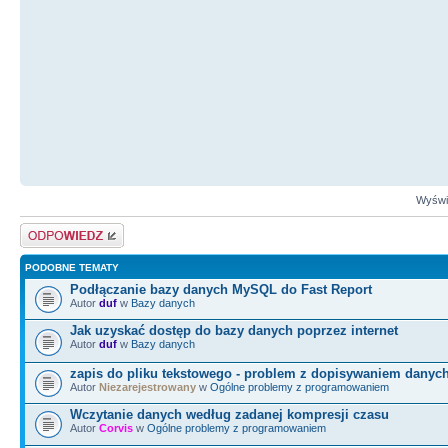
Wyświe
Odpowiedz
PODOBNE TEMATY
Podłączanie bazy danych MySQL do Fast Report
Autor
duf
w
Bazy danych
Jak uzyskać dostęp do bazy danych poprzez internet
Autor
duf
w
Bazy danych
zapis do pliku tekstowego - problem z dopisywaniem danyc
Autor
Niezarejestrowany
w
Ogólne problemy z programowaniem
Wczytanie danych według zadanej kompresji czasu
Autor
Corvis
w
Ogólne problemy z programowaniem