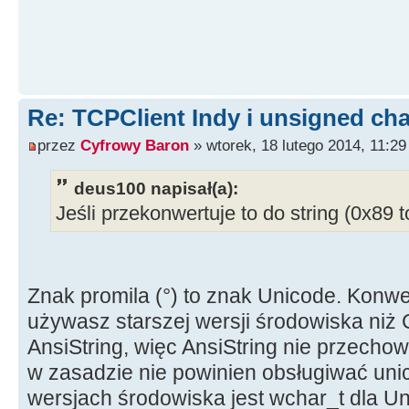
Re: TCPClient Indy i unsigned cha
przez
Cyfrowy Baron
» wtorek, 18 lutego 2014, 11:29
deus100 napisał(a):
Jeśli przekonwertuje to do string (0x89 
Znak promila (°) to znak Unicode. Konwert
używasz starszej wersji środowiska niż C
AnsiString, więc AnsiString nie przecho
w zasadzie nie powinien obsługiwać un
wersjach środowiska jest wchar_t dla Un