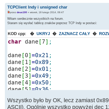
TCPClient Indy i unsigned char
przez
deus100
» wtorek, 18 lutego 2014, 09:47
Witam serdecznie wszystkich na forum.
Staram się wysłać tablicę znaków poprzez TCP Indy w postaci:
KOD cpp
:
�
UKRYJ
�
ZAZNACZ CAŁY
�
ROZ
char
dane
[
7
]
;
dane
[
0
]
=
0x21
;
dane
[
1
]
=
0x89
;
dane
[
2
]
=
0x01
;
dane
[
3
]
=
0x49
;
dane
[
4
]
=
0x50
;
dane
[
5
]
=
0x36
;
dane
[
6
]
=
0x0A
;
Wszystko było by OK, lecz zamiast 0x89
ASCII). Ogólnie wszystko powyżej dec 1