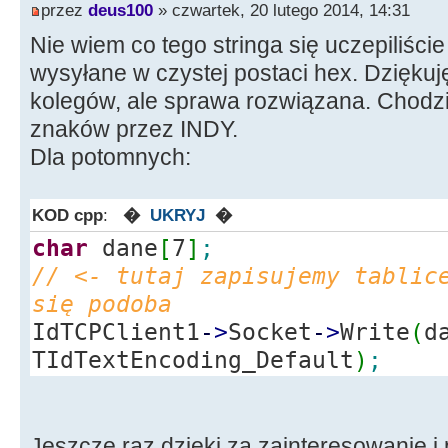
przez
deus100
» czwartek, 20 lutego 2014, 14:31
Nie wiem co tego stringa się uczepiliści
wysyłane w czystej postaci hex. Dziękuj
kolegów, ale sprawa rozwiązana. Chodz
znaków przez INDY.
Dla potomnych:
KOD cpp
:
�
UKRYJ
�
char
dane
[
7
]
;
// <- tutaj zapisujemy tablic
się podoba
IdTCPClient1
-
>
Socket
-
>
Write
(
d
TIdTextEncoding_Default
)
;
Jeszcze raz dzięki za zainteresowanie i