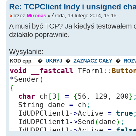
Re: TCPClient Indy i unsigned cha
przez
Mironas
» środa, 19 lutego 2014, 15:16
A musi być TCP? Ja kiedyś testowałem
działało poprawnie.
Wysyłanie:
KOD cpp
:
�
UKRYJ
�
ZAZNACZ CAŁY
�
ROZ
void
__fastcall
TForm1
::
Butto
*
Sender
)
{
char
ch
[
3
]
=
{
56, 129, 200
}
String dane
=
ch
;
IdUDPClient1
-
>
Active
=
true
IdUDPClient1
-
>
Send
(
dane
)
;
IdUDPClient1
-
>
Active
=
fals