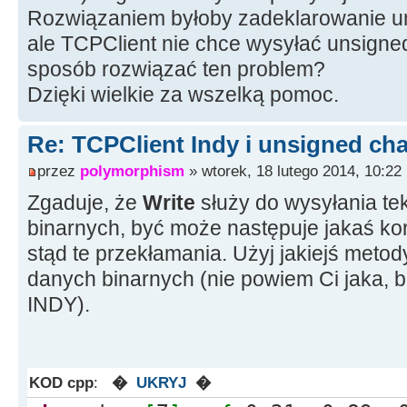
IdTCPClient1
-
>
Socket
-
>
Write
(
d
Rozwiązaniem byłoby zadeklarowanie un
ale TCPClient nie chce wysyłać unsigne
sposób rozwiązać ten problem?
Dzięki wielkie za wszelką pomoc.
Re: TCPClient Indy i unsigned cha
przez
polymorphism
» wtorek, 18 lutego 2014, 10:22
Zgaduje, że
Write
służy do wysyłania te
binarnych, być może następuje jakaś ko
stąd te przekłamania. Użyj jakiejś meto
danych binarnych (nie powiem Ci jaka, 
INDY).
KOD cpp
:
�
UKRYJ
�