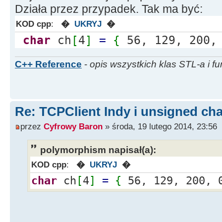
Działa przez przypadek. Tak ma być:
KOD cpp
:
�
UKRYJ
�
char
ch
[
4
]
=
{
56, 129, 200
C++ Reference
-
opis wszystkich klas STL-a i fu
Re: TCPClient Indy i unsigned cha
przez
Cyfrowy Baron
» środa, 19 lutego 2014, 23:56
polymorphism napisał(a):
KOD cpp
:
�
UKRYJ
�
char
ch
[
4
]
=
{
56, 129, 200,