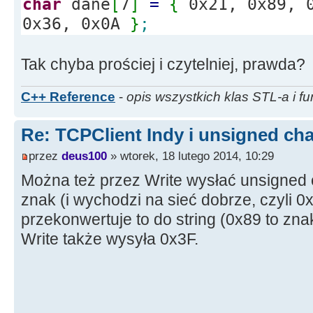
char
dane
[
7
]
=
{
0x21, 0x89, 0
0x36, 0x0A
}
;
Tak chyba prościej i czytelniej, prawda?
C++ Reference
-
opis wszystkich klas STL-a i fu
Re: TCPClient Indy i unsigned cha
przez
deus100
» wtorek, 18 lutego 2014, 10:29
Można też przez Write wysłać unsigned 
znak (i wychodzi na sieć dobrze, czyli 0x8
przekonwertuje to do string (0x89 to zna
Write także wysyła 0x3F.