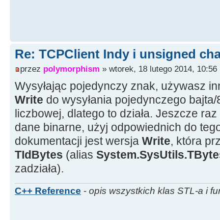
Re: TCPClient Indy i unsigned cha
przez
polymorphism
» wtorek, 18 lutego 2014, 10:56
Wysyłając pojedynczy znak, używasz in
Write
do wysyłania pojedynczego bajta/8
liczbowej, dlatego to działa. Jeszcze ra
dane binarne, użyj odpowiednich do teg
dokumentacji jest wersja
Write
, która p
TIdBytes
(alias
System.SysUtils.TByte
zadziała).
C++ Reference
-
opis wszystkich klas STL-a i fu