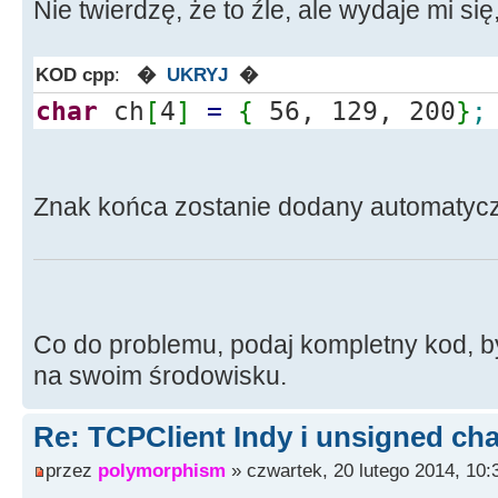
Nie twierdzę, że to źle, ale wydaje mi się
KOD cpp
:
�
UKRYJ
�
char
ch
[
4
]
=
{
56, 129, 200
}
;
Znak końca zostanie dodany automatycz
Co do problemu, podaj kompletny kod, 
na swoim środowisku.
Re: TCPClient Indy i unsigned cha
przez
polymorphism
» czwartek, 20 lutego 2014, 10: