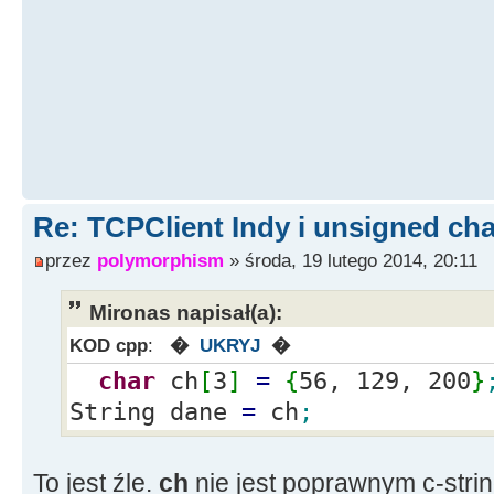
Re: TCPClient Indy i unsigned cha
przez
polymorphism
» środa, 19 lutego 2014, 20:11
Mironas napisał(a):
KOD cpp
:
�
UKRYJ
�
char
ch
[
3
]
=
{
56, 129, 200
}
String dane
=
ch
;
To jest źle.
ch
nie jest poprawnym c-strin