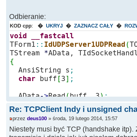
}
Odbieranie:
KOD cpp
:
�
UKRYJ
�
ZAZNACZ CAŁY
�
ROZ
void
__fastcall
TForm1
::
IdUDPServer1UDPRead
(
T
TStream
*
AData, TIdSocketHan
{
AnsiString s
;
char
buff
[
3
]
;
AData
-
>
Read
(
buff, 3
)
;
s
=
buff
;
Re: TCPClient Indy i unsigned cha
s.
SetLength
(
3
)
;
przez
deus100
» środa, 19 lutego 2014, 15:57
//ListBox1->Items->Add(s);
Niestety musi być TCP (handshake itp)