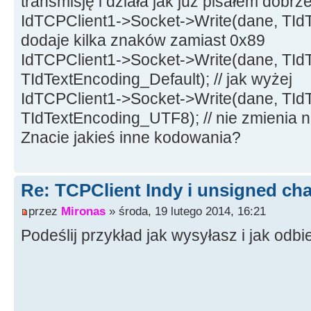
transmisję i działa jak już pisałem dobrz
// kody znakow
IdTCPClient1->Socket->Write(dane, TId
byte kod
;
dodaje kilka znaków zamiast 0x89
String wiersz
=
s
+
" "
;
IdTCPClient1->Socket->Write(dane, TI
for
(
int
i
=
0
;
i
<
s.
Length
(
)
TIdTextEncoding_Default); // jak wyżej
{
IdTCPClient1->Socket->Write(dane, TId
kod
=
buff
[
i
]
;
TIdTextEncoding_UTF8); // nie zmienia n
wiersz
=
wiersz
+
"{"
+
Int
Znacie jakieś inne kodowania?
}
ListBox1
-
>
Items
-
>
Add
(
wiersz
}
Re: TCPClient Indy i unsigned cha
//---------------------------
przez
Mironas
» środa, 19 lutego 2014, 16:21
----------------------------
Podeślij przykład jak wysyłasz i jak odbi