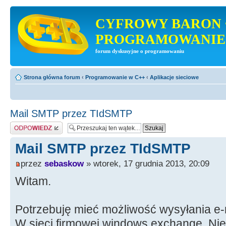
CYFROWY BARON 
PROGRAMOWANIE
forum dyskusyjne o programowaniu
Strona główna forum
‹
Programowanie w C++
‹
Aplikacje sieciowe
Mail SMTP przez TIdSMTP
Odpowiedz
Mail SMTP przez TIdSMTP
przez
sebaskow
» wtorek, 17 grudnia 2013, 20:09
Witam.
Potrzebuję mieć możliwość wysyłania e-m
W sieci firmowej windows exchange. Ni