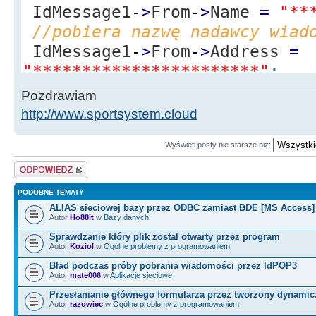
IdMessage1
-
>
From
-
>
Name
=
"**
//pobiera nazwę nadawcy wiad
IdMessage1
-
>
From
-
>
Address
=
"***********************"
;
IdMessage1
-
>
Recipients
-
>
EMai
Pozdrawiam
"*****************@**********
http://www.sportsystem.cloud
adres e-mail odbiorcy wiadomo
Wyświetl posty nie starsze niż:
IdMessage1
-
>
Subject
=
"Test.
Odpowiedz
PODOBNE TEMATY
ALIAS sieciowej bazy przez ODBC zamiast BDE [MS Access]
Autor
Ho88it
w
Bazy danych
Sprawdzanie który plik został otwarty przez program
Autor
Koziol
w
Ogólne problemy z programowaniem
Bład podczas próby pobrania wiadomości przez IdPOP3
Autor
mate006
w
Aplikacje sieciowe
Przesłanianie głównego formularza przez tworzony dynamic
Autor
razowiec
w
Ogólne problemy z programowaniem