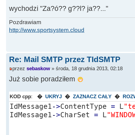
wychodzi "Za?ó?? g??l? ja??..."
Pozdrawiam
http://www.sportsystem.cloud
Re: Mail SMTP przez TIdSMTP
przez
sebaskow
» środa, 18 grudnia 2013, 02:18
Już sobie poradziłem
KOD cpp
:
�
UKRYJ
�
ZAZNACZ CAŁY
�
ROZ
IdMessage1
-
>
ContentType
=
L
"t
IdMessage1
-
>
CharSet
=
L
"WINDO