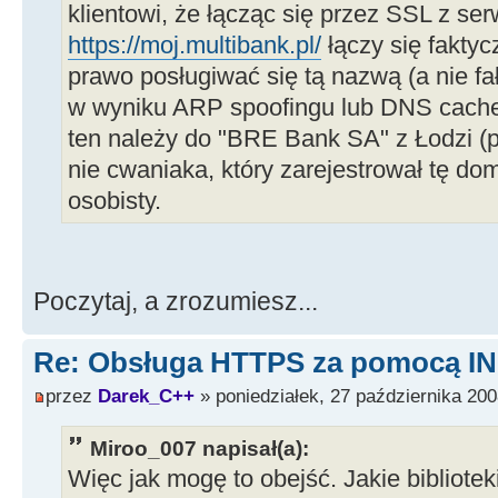
klientowi, że łącząc się przez SSL z se
https://moj.multibank.pl/
łączy się faktyc
prawo posługiwać się tą nazwą (a nie 
w wyniku ARP spoofingu lub DNS cache 
ten należy do "BRE Bank SA" z Łodzi (po
nie cwaniaka, który zarejestrował tę d
osobisty.
Poczytaj, a zrozumiesz...
Re: Obsługa HTTPS za pomocą I
przez
Darek_C++
» poniedziałek, 27 października 200
Miroo_007 napisał(a):
Więc jak mogę to obejść. Jakie bibliotek