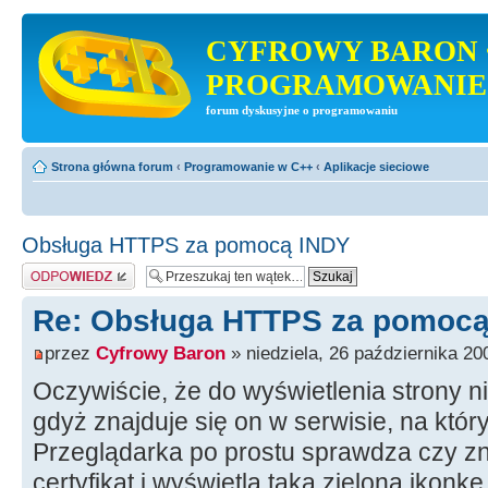
CYFROWY BARON 
PROGRAMOWANIE
forum dyskusyjne o programowaniu
Strona główna forum
‹
Programowanie w C++
‹
Aplikacje sieciowe
Obsługa HTTPS za pomocą INDY
Odpowiedz
Re: Obsługa HTTPS za pomocą
przez
Cyfrowy Baron
» niedziela, 26 października 20
Oczywiście, że do wyświetlenia strony ni
gdyż znajduje się on w serwisie, na który
Przeglądarka po prostu sprawdza czy zna
certyfikat i wyświetla taką zieloną ikonkę