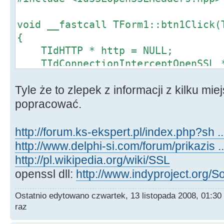
void __fastcall TForm1::btn1Click(
{
TIdHTTP * http = NULL;
TIdConnectionInterceptOpenSSL *
try
Tyle że to zlepek z informacji z kilku mi
{
http = new TIdHTTP(NULL);
popracować.
ciossl = new TIdConnectionInt
http://forum.ks-ekspert.pl/index.php?sh 
// http->HandleRedirects =
http://www.delphi-si.com/forum/prikazis 
AnsiString
http://pl.wikipedia.org/wiki/SSL
adres("https://addons.mozilla.org/
openssl dll:
http://www.indyproject.org/
ciossl->SSLOptions->Method =
Ostatnio edytowano czwartek, 13 listopada 2008, 01:30
//sslvSSLv2;
raz
ciossl->SSLOptions->Mode = s