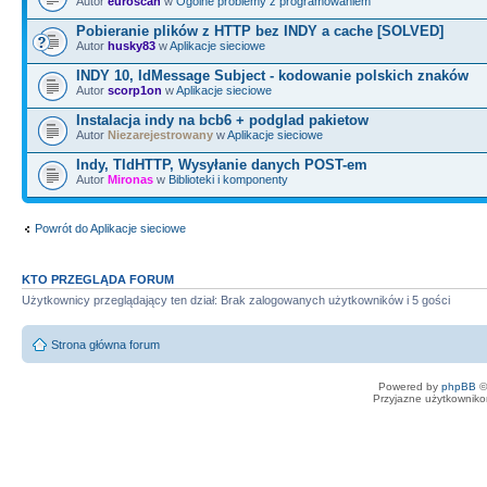
Autor
euroscan
w
Ogólne problemy z programowaniem
Pobieranie plików z HTTP bez INDY a cache [SOLVED]
Autor
husky83
w
Aplikacje sieciowe
INDY 10, IdMessage Subject - kodowanie polskich znaków
Autor
scorp1on
w
Aplikacje sieciowe
Instalacja indy na bcb6 + podglad pakietow
Autor
Niezarejestrowany
w
Aplikacje sieciowe
Indy, TIdHTTP, Wysyłanie danych POST-em
Autor
Mironas
w
Biblioteki i komponenty
Powrót do Aplikacje sieciowe
KTO PRZEGLĄDA FORUM
Użytkownicy przeglądający ten dział: Brak zalogowanych użytkowników i 5 gości
Strona główna forum
Powered by
phpBB
©
Przyjazne użytkowniko