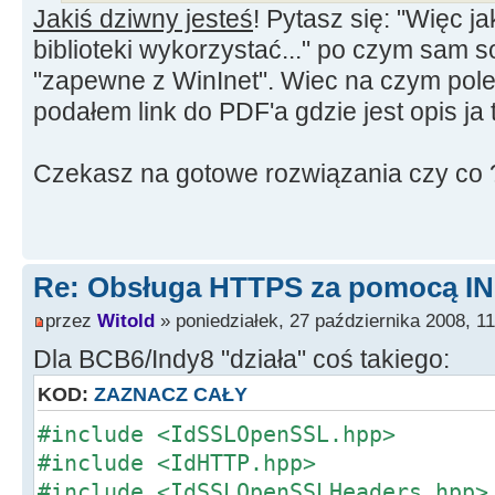
Jakiś dziwny jesteś
! Pytasz się: "Więc j
biblioteki wykorzystać..." po czym sam 
"zapewne z WinInet". Wiec na czym pol
podałem link do PDF'a gdzie jest opis ja 
Czekasz na gotowe rozwiązania czy co 
Re: Obsługa HTTPS za pomocą I
przez
Witold
» poniedziałek, 27 października 2008, 11
Dla BCB6/Indy8 "działa" coś takiego:
KOD:
ZAZNACZ CAŁY
#include <IdSSLOpenSSL.hpp>
#include <IdHTTP.hpp>
#include <IdSSLOpenSSLHeaders.hpp>