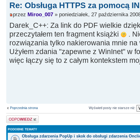
Re: Obsługa HTTPS za pomocą I
sslmUnassigned;
http->Intercept = ciossl;
przez
Miroo_007
» poniedziałek, 27 października 2008
Darek_C++: Za link do PDF wielkie dzięk
Memo1->Text = http->Get(adr
przeczytałem ten fragment książki
. N
}
rozwiązania tylko nakierowania mnie na 
__finally
Użyłem zdania "zapewne z WinInet" w fo
{
więc łączy się to z całym kontekstem mo
delete http;
delete ciossl;
}
}
Poprzednia strona
Wyświetl posty nie starsze niż:
Odpowiedz
PODOBNE TEMATY
Obsługa zdarzenia PopUp i skok do obsługi zdarzenia Oncli