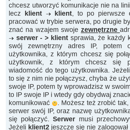
chcesz utworzyć komunikacje nie na lini
lecz
klient
klient
, to po pierwsze 
pracować w trybie serwera, po drugie b
znać na wzajem swoje
zewnętrzne
ad
serwer - > klient
sprawia, że każdy k
swój zewnętrzny adres IP, potem 
użytkownika, z którym chcesz się połą
użytkownik, z którym chcesz się p
wiadomość do tego użytkownika. Jeżeli
to się z nim nie połączysz, chyba że uży
swoje IP, potem ty wprowadzisz w swoim k
to IP swoje IP i wtedy gdy obydwaj znac
komunikować
. Możesz też zrobić tak,
serwer swój IP, oraz nazwę użytkownik
się połączyć.
Serwer
musi przechowy
Jeżeli
klient2
jeszcze się nie zalogował