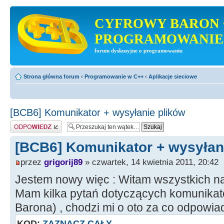
CYFROWY BARON 
PROGRAMOWANIE
forum dyskusyjne o programowaniu
Strona główna forum
‹
Programowanie w C++
‹
Aplikacje sieciowe
[BCB6] Komunikator + wysyłanie plików
Odpowiedz
[BCB6] Komunikator + wysyłan
przez
grigorij89
» czwartek, 14 kwietnia 2011, 20:42
Jestem nowy więc : Witam wszystkich na
Mam kilka pytań dotyczących komunikat
Barona) , chodzi mi o oto za co odpowiada
KOD:
ZAZNACZ CAŁY