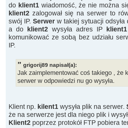
do
klient1
wiadomość, że nie można si
klient2
zalogował się na serwer to ró
swój IP.
Serwer
w takiej sytuacji odsyła
a do
klient2
wysyła adres IP
klient
komunikować ze sobą bez udziału serw
IP.
grigorij89 napisał(a):
Jak zaimplementować coś takiego , że kl
serwer w odpowiedzi nu go wysyła.
Klient np.
kilent1
wysyła plik na serwer.
że na serwerze jest dla niego plik i wysy
Klient2
poprzez protokół FTP pobiera ten