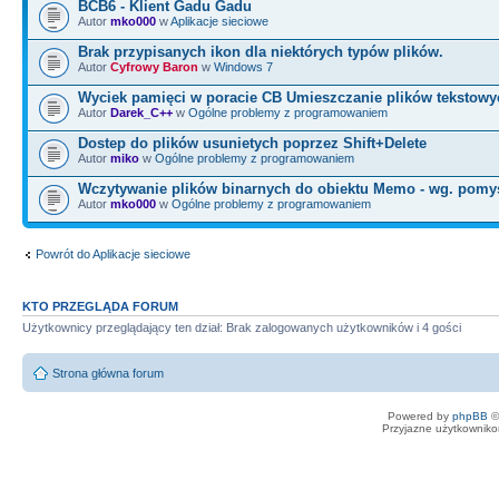
BCB6 - Klient Gadu Gadu
Autor
mko000
w
Aplikacje sieciowe
Brak przypisanych ikon dla niektórych typów plików.
Autor
Cyfrowy Baron
w
Windows 7
Wyciek pamięci w poracie CB Umieszczanie plików tekstowy
Autor
Darek_C++
w
Ogólne problemy z programowaniem
Dostep do plików usunietych poprzez Shift+Delete
Autor
miko
w
Ogólne problemy z programowaniem
Wczytywanie plików binarnych do obiektu Memo - wg. pomy
Autor
mko000
w
Ogólne problemy z programowaniem
Powrót do Aplikacje sieciowe
KTO PRZEGLĄDA FORUM
Użytkownicy przeglądający ten dział: Brak zalogowanych użytkowników i 4 gości
Strona główna forum
Powered by
phpBB
©
Przyjazne użytkowniko