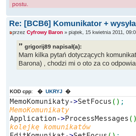
postu.
Re: [BCB6] Komunikator + wysyła
przez
Cyfrowy Baron
» piątek, 15 kwietnia 2011, 09:
grigorij89 napisał(a):
Mam kilka pytań dotyczących komunikat
Barona) , chodzi mi o oto za co odpowiad
KOD cpp
:
�
UKRYJ
�
MemoKomunikaty
-
>
SetFocus
(
)
;
MemoKomunikaty
Application
-
>
ProcessMessages
(
kolejkę komunikatów
EditKomunikat
-
>
SetFocus
(
)
;