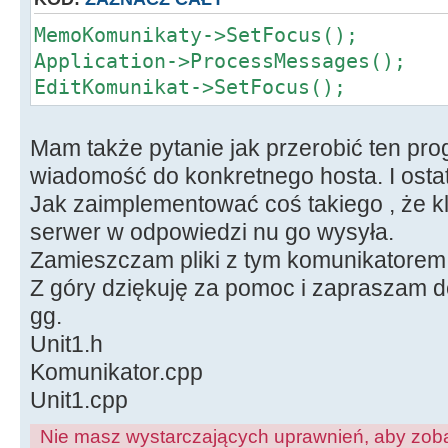
MemoKomunikaty->SetFocus();
Application->ProcessMessages();
EditKomunikat->SetFocus();
Mam także pytanie jak przerobić ten pr
wiadomość do konkretnego hosta. I ostat
Jak zaimplementować coś takiego , że kl
serwer w odpowiedzi nu go wysyła.
Zamieszczam pliki z tym komunikatorem
Z góry dziękuję za pomoc i zapraszam do
gg.
Unit1.h
Komunikator.cpp
Unit1.cpp
Nie masz wystarczających uprawnień, aby zoba