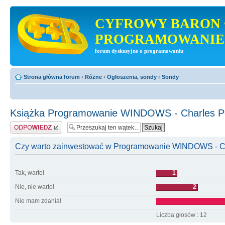
CYFROWY BARON 
PROGRAMOWANIE
forum dyskusyjne o programowaniu
Strona główna forum
‹
Różne
‹
Ogłoszenia, sondy
‹
Sondy
Książka Programowanie WINDOWS - Charles P
Odpowiedz
Czy warto zainwestować w Programowanie WINDOWS - Ch
Tak, warto!
1
Nie, nie warto!
2
Nie mam zdania!
Liczba głosów : 12