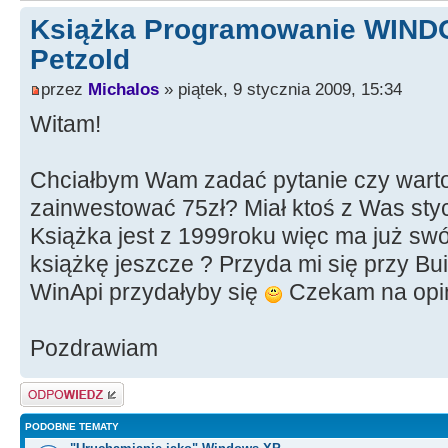
Książka Programowanie WIND
Petzold
przez
Michalos
» piątek, 9 stycznia 2009, 15:34
Witam!
Chciałbym Wam zadać pytanie czy warto
zainwestować 75zł? Miał ktoś z Was sty
Książka jest z 1999roku więc ma już swó
książkę jeszcze ? Przyda mi się przy B
WinApi przydałyby się
Czekam na opin
Pozdrawiam
Odpowiedz
PODOBNE TEMATY