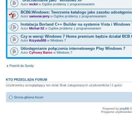
"Uruchamianie jako" Windows XP
Autor
mckri
w
Ogólne problemy z programowaniem
BCB6:Windows: Tworzenie katalogu jako zasobu udostępni
Autor
samurai-jerry
w
Ogólne problemy z programowaniem
Instalacja Borland C++ Builder na systemie Vista i Windows 
Autor
Michal-S2
w
Ogólne problemy z programowaniem
Czy w wersji Windows 7 Home premium będzie działał BCB 
Autor
Krzysiu555
w
Windows 7
Udostępnianie połączenia internetowego Play Windows 7
Autor
Cyfrowy Baron
w
Windows 7
Powrót do Sondy
KTO PRZEGLĄDA FORUM
Użytkownicy przeglądający ten dział: Brak zalogowanych użytkowników i 2 gości
Strona główna forum
Powered by
phpBB
©
Przyjazne użytkowniko