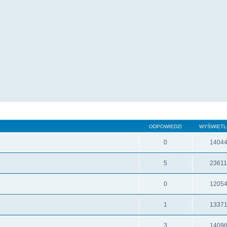
ODPOWIEDZI
WYŚWIET
0
1404
5
2361
0
1205
1
1337
3
1409