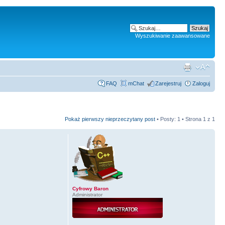
Wyszukiwanie zaawansowane
FAQ
mChat
Zarejestruj
Zaloguj
Pokaż pierwszy nieprzeczytany post
• Posty: 1 • Strona
1
z
1
Cyfrowy Baron
Administrator