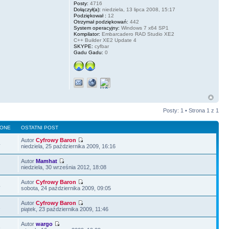
Posty:
4716
Dołączył(a):
niedziela, 13 lipca 2008, 15:17
Podziękował :
12
Otrzymał podziękowań:
442
System operacyjny:
Windows 7 x64 SP1
Kompilator:
Embarcadero RAD Studio XE2
C++ Builder XE2 Update 4
SKYPE:
cyfbar
Gadu Gadu:
0
Posty: 1 • Strona
1
z
1
LONE
OSTATNI POST
Autor
Cyfrowy Baron
4
niedziela, 25 października 2009, 16:16
Autor
Mamhat
1
niedziela, 30 września 2012, 18:08
Autor
Cyfrowy Baron
4
sobota, 24 października 2009, 09:05
Autor
Cyfrowy Baron
1
piątek, 23 października 2009, 11:46
Autor
wargo
6