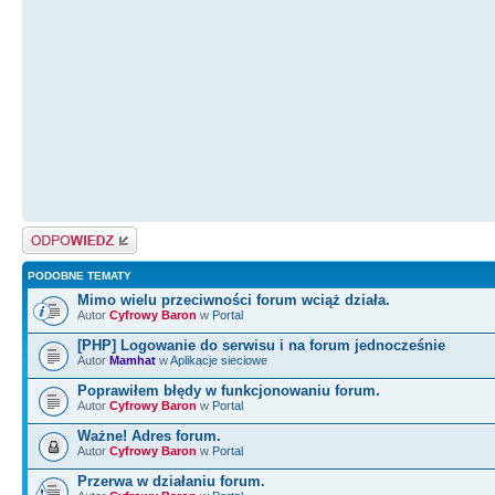
Odpowiedz
PODOBNE TEMATY
Mimo wielu przeciwności forum wciąż działa.
Autor
Cyfrowy Baron
w
Portal
[PHP] Logowanie do serwisu i na forum jednocześnie
Autor
Mamhat
w
Aplikacje sieciowe
Poprawiłem błędy w funkcjonowaniu forum.
Autor
Cyfrowy Baron
w
Portal
Ważne! Adres forum.
Autor
Cyfrowy Baron
w
Portal
Przerwa w działaniu forum.