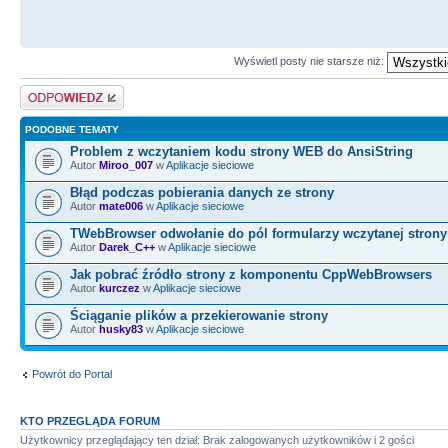
Wyświetl posty nie starsze niż:
Odpowiedz
PODOBNE TEMATY
Problem z wczytaniem kodu strony WEB do AnsiString
Autor
Miroo_007
w
Aplikacje sieciowe
Błąd podczas pobierania danych ze strony
Autor
mate006
w
Aplikacje sieciowe
TWebBrowser odwołanie do pól formularzy wczytanej stron
Autor
Darek_C++
w
Aplikacje sieciowe
Jak pobrać źródło strony z komponentu CppWebBrowsers
Autor
kurczez
w
Aplikacje sieciowe
Ściąganie plików a przekierowanie strony
Autor
husky83
w
Aplikacje sieciowe
Powrót do Portal
KTO PRZEGLĄDA FORUM
Użytkownicy przeglądający ten dział: Brak zalogowanych użytkowników i 2 gości