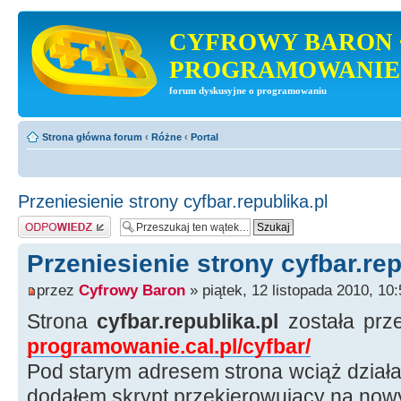
CYFROWY BARON 
PROGRAMOWANIE
forum dyskusyjne o programowaniu
Strona główna forum
‹
Różne
‹
Portal
Przeniesienie strony cyfbar.republika.pl
Odpowiedz
Przeniesienie strony cyfbar.rep
przez
Cyfrowy Baron
» piątek, 12 listopada 2010, 10:
Strona
cyfbar.republika.pl
została prz
programowanie.cal.pl/cyfbar/
Pod starym adresem strona wciąż działa,
dodałem skrypt przekierowujący na now