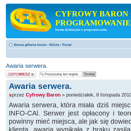
CYFROWY BARON 
PROGRAMOWANIE
forum dyskusyjne o programowaniu
Strona główna forum
‹
Różne
‹
Portal
Awaria serwera.
Odpowiedz
Awaria serwera.
przez
Cyfrowy Baron
» poniedziałek, 8 listopada 201
Awaria serwera, która miała dziś miejs
INFO-CAl. Serwer jest opłacony i teore
powinny mieć miejsca, ale jak się dowied
klienta, awaria wynikała z braku zasil