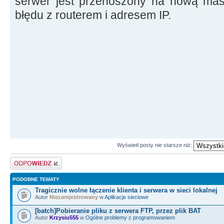
serwer jest przenoszony na nową ma
błędu z routerem i adresem IP.
Wyświetl posty nie starsze niż:
Odpowiedz
PODOBNE TEMATY
Tragicznie wolne łączenie klienta i serwera w sieci lokalnej
Autor
Niezarejestrowany
w
Aplikacje sieciowe
[batch]Pobieranie pliku z serwera FTP, przez plik BAT
Autor
Krzysiu555
w
Ogólne problemy z programowaniem