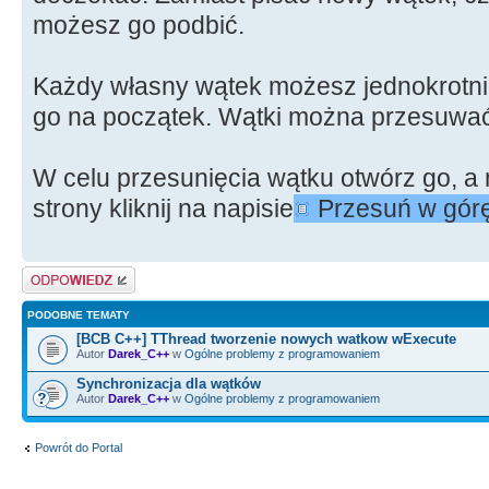
możesz go podbić.
Każdy własny wątek możesz jednokrotnie
go na początek. Wątki można przesuwać 
W celu przesunięcia wątku otwórz go, a
strony kliknij na napisie
Przesuń w górę
Odpowiedz
PODOBNE TEMATY
[BCB C++] TThread tworzenie nowych watkow wExecute
Autor
Darek_C++
w
Ogólne problemy z programowaniem
Synchronizacja dla wątków
Autor
Darek_C++
w
Ogólne problemy z programowaniem
Powrót do Portal