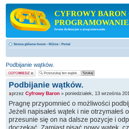
CYFROWY BARON 
PROGRAMOWANIE
forum dyskusyjne o programowaniu
Strona główna forum
‹
Różne
‹
Portal
Podbijanie wątków.
Odpowiedz
Podbijanie wątków.
przez
Cyfrowy Baron
» poniedziałek, 13 września 20
Pragnę przypomnieć o możliwości podbi
Jeżeli napisałeś wątek i nie otrzymałeś 
przesunie się on na dalsze pozycje i od
doczekać. Zamiast pisać nowy wątek, cz