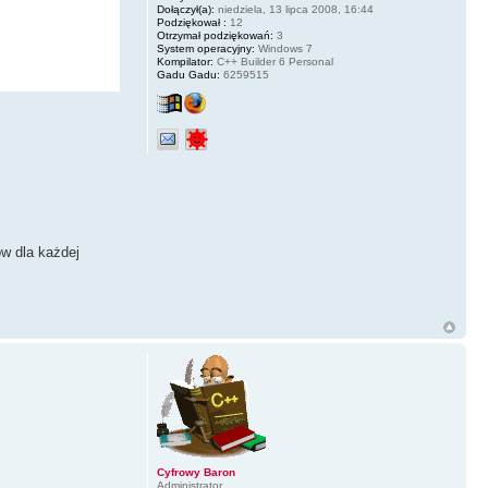
Dołączył(a):
niedziela, 13 lipca 2008, 16:44
Podziękował :
12
Otrzymał podziękowań:
3
System operacyjny:
Windows 7
Kompilator:
C++ Builder 6 Personal
Gadu Gadu:
6259515
ow dla każdej
Cyfrowy Baron
Administrator