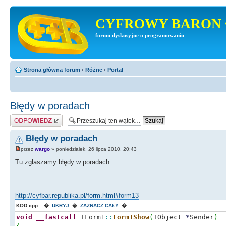
CYFROWY BARON 
forum dyskusyjne o programowaniu
Strona główna forum
‹
Różne
‹
Portal
Błędy w poradach
Odpowiedz
Błędy w poradach
przez
wargo
» poniedziałek, 26 lipca 2010, 20:43
Tu zgłaszamy błędy w poradach.
http://cyfbar.republika.pl/form.html#form13
KOD cpp
:
�
UKRYJ
�
ZAZNACZ CAŁY
�
void
__fastcall
TForm1
::
Form1Show
(
TObject
*
Sender
)