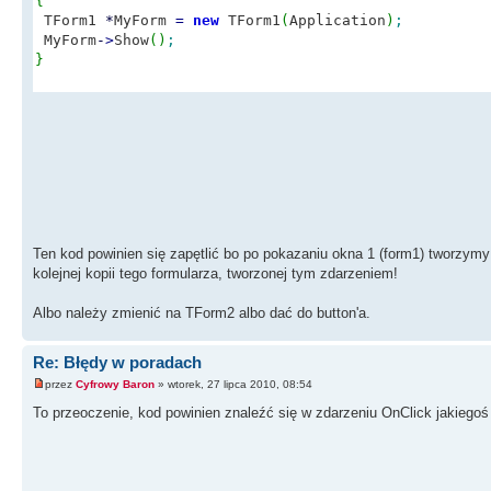
{
TForm1
*
MyForm
=
new
TForm1
(
Application
)
;
MyForm
-
>
Show
(
)
;
}
Ten kod powinien się zapętlić bo po pokazaniu okna 1 (form1) tworzym
kolejnej kopii tego formularza, tworzonej tym zdarzeniem!
Albo należy zmienić na TForm2 albo dać do button'a.
Re: Błędy w poradach
przez
Cyfrowy Baron
» wtorek, 27 lipca 2010, 08:54
To przeoczenie, kod powinien znaleźć się w zdarzeniu OnClick jakiegoś