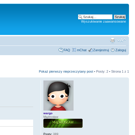
Wyszukiwanie zaawansowane
FAQ
mChat
Zarejestruj
Zaloguj
Pokaż pierwszy nieprzeczytany post
• Posty: 2 • Strona
1
z
1
wargo
Mądrosław
Posty:
389