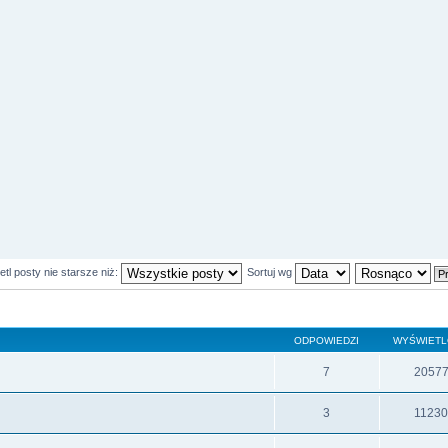
tl posty nie starsze niż:
Sortuj wg
ODPOWIEDZI
WYŚWIET
7
2057
3
1123