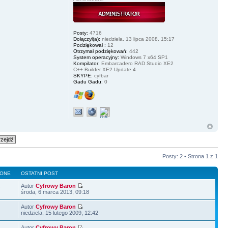
Posty:
4716
Dołączył(a):
niedziela, 13 lipca 2008, 15:17
Podziękował :
12
Otrzymał podziękowań:
442
System operacyjny:
Windows 7 x64 SP1
Kompilator:
Embarcadero RAD Studio XE2
C++ Builder XE2 Update 4
SKYPE:
cyfbar
Gadu Gadu:
0
Posty: 2 • Strona
1
z
1
LONE
OSTATNI POST
Autor
Cyfrowy Baron
7
środa, 6 marca 2013, 09:18
Autor
Cyfrowy Baron
0
niedziela, 15 lutego 2009, 12:42
Autor
Cyfrowy Baron