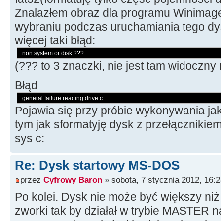
Znalazłem obraz dla programu Winimage 
wybraniu podczas uruchamiania tego dy
więcej taki błąd:
non system or disk ???
(??? to 3 znaczki, nie jest tam widoczny n
Błąd
general failure reading drive c:
Pojawia się przy próbie wykonywania jaki
tym jak sformatyję dysk z przełączniki
sys c:
Re: Dysk startowy MS-DOS
przez
Cyfrowy Baron
» sobota, 7 stycznia 2012, 16:2
Po kolei. Dysk nie może być większy ni
zworki tak by działał w trybie MASTER 