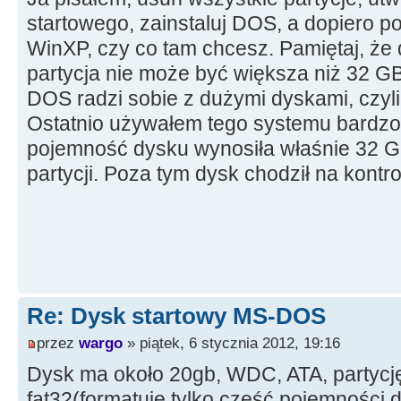
startowego, zainstaluj DOS, a dopiero po
WinXP, czy co tam chcesz. Pamiętaj, że
partycja nie może być większa niż 32 GB
DOS radzi sobie z dużymi dyskami, czyli
Ostatnio używałem tego systemu bardz
pojemność dysku wynosiła właśnie 32 GB
partycji. Poza tym dysk chodził na kontr
Re: Dysk startowy MS-DOS
przez
wargo
» piątek, 6 stycznia 2012, 19:16
Dysk ma około 20gb, WDC, ATA, partycję
fat32(formatuję tylko część pojemności