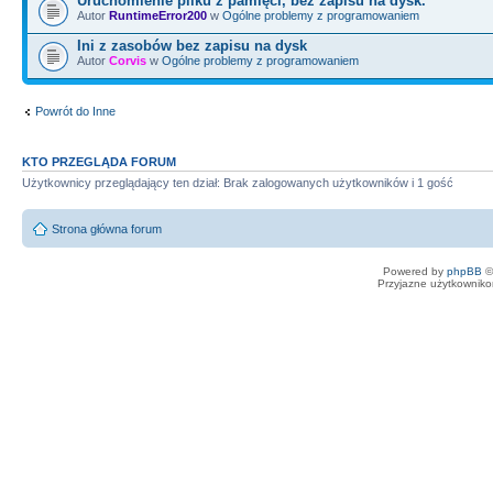
Uruchomienie pliku z pamięci, bez zapisu na dysk.
Autor
RuntimeError200
w
Ogólne problemy z programowaniem
Ini z zasobów bez zapisu na dysk
Autor
Corvis
w
Ogólne problemy z programowaniem
Powrót do Inne
KTO PRZEGLĄDA FORUM
Użytkownicy przeglądający ten dział: Brak zalogowanych użytkowników i 1 gość
Strona główna forum
Powered by
phpBB
©
Przyjazne użytkowniko