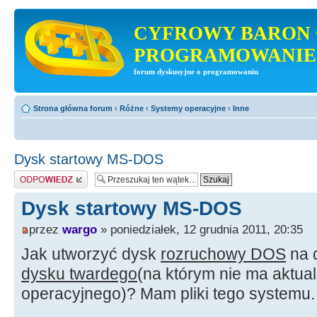
CYFROWY BARON 
PROGRAMOWANIE
forum dyskusyjne o programowaniu
Strona główna forum
‹
Różne
‹
Systemy operacyjne
‹
Inne
Dysk startowy MS-DOS
Odpowiedz
Dysk startowy MS-DOS
przez
wargo
» poniedziałek, 12 grudnia 2011, 20:35
Jak utworzyć dysk
rozruchowy DOS
na d
dysku twardego
(na którym nie ma aktua
operacyjnego)? Mam pliki tego systemu.