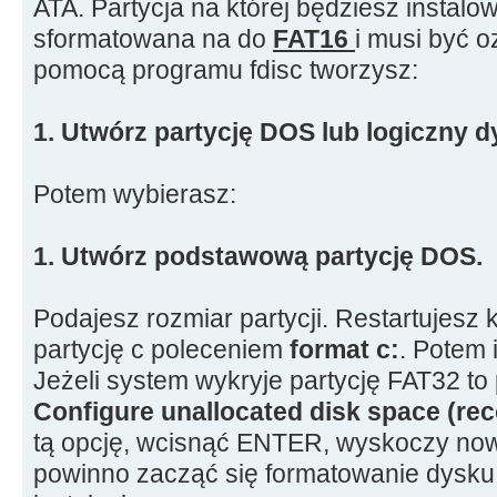
ATA. Partycja na której będziesz instal
sformatowana na do
FAT16
i musi być o
pomocą programu fdisc tworzysz:
1. Utwórz partycję DOS lub logiczny 
Potem wybierasz:
1. Utwórz podstawową partycję DOS.
Podajesz rozmiar partycji. Restartujesz 
partycję c poleceniem
format c:
. Potem 
Jeżeli system wykryje partycję FAT32 to
Configure unallocated disk space (r
tą opcję, wcisnąć ENTER, wyskoczy no
powinno zacząć się formatowanie dysku 