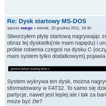
Re: Dysk startowy MS-DOS
przez
wargo
» wtorek, 20 grudnia 2011, 19:30
Stworzyłem płytę startową nagrywając zn
obraz tej dyskietki(nie mam napędu) i ur
próbie robienia czegoś na dysku C (oczy
mam system tylko dodatkowym) pojawia 
general failure reading drive c:
System wykrywa ten dysk, można nagrywa
sformatowany w FAT32. To samo się dzi
partycje, nawet jest lepiej ale i tak za ba
może być źle?