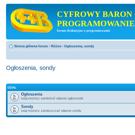
CYFROWY BARON 
PROGRAMOWANIE
forum dyskusyjne o programowaniu
Strona główna forum
‹
Różne
‹
Ogłoszenia, sondy
Ogłoszenia, sondy
DZIAŁ
Ogłoszenia
tutaj możesz zamieścić własne ogłoszenie
Sondy
tutaj możesz zamieszczać własne sondy